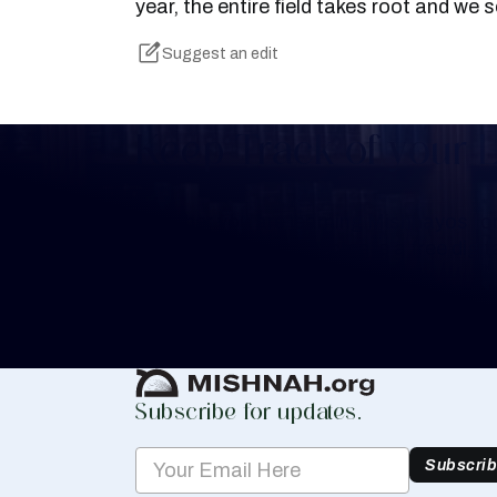
year, the entire field takes root and we s
Suggest an edit
Keep Track of your 
Whether you are learning Mishnayos for 
your own knowledge, create a free digit
you keep track of your learning.
Create Mishnah Chart
Subscribe for updates.
Subscri