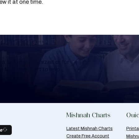
ew it at one time.
Learning
a Shloshim, Yahrzeit or for
al Mishnah chart to help
Mishnah Charts
Quic
Latest Mishnah Charts
Print
be
Create Free Account
Mishn