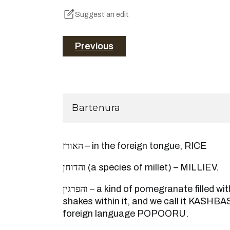
Suggest an edit
Previous
Bartenura
האורז – in the foreign tongue, RICE
והדוחן (a species of millet) – MILLIEV.
והפרגין – a kind of pomegranate filled with seeds and its seed
shakes within it, and we call it KASHBAS
foreign language POPOORU.