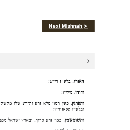
Next Mishnah ≻
האורז.
בלע״ז רי״ש:
ודוחן.
מילי״ו:
והפרגין.
כעין רמון מלא זרע והזרע שלו מקשקש 
ובלע״ז פפאוור״ו:
והשומשמין.
כמין זרע ארוך, ובארץ ישראל ממנ: