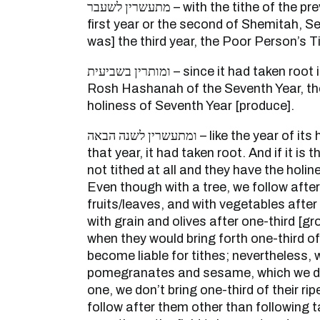
מתעשרין לשעבר – with the tithe of the previous year. Of ot was the
first year or the second of Shemitah, Sec
was] the third year, the Poor Person’s T
ומותרין בשביעית – since it had taken root in the Sixth Year before
Rosh Hashanah of the Seventh Year, th
holiness of Seventh Year [produce].
ומתעשרין לשנה הבאה – like the year of its harvesting since that in
that year, it had taken root. And if it is 
not tithed at all and they have the holin
Even though with a tree, we follow afte
fruits/leaves, and with vegetables after
with grain and olives after one-third [g
when they would bring forth one-third of 
become liable for tithes; nevertheless, w
pomegranates and sesame, which we do
one, we don’t bring one-third of their ri
follow after them other than following ta