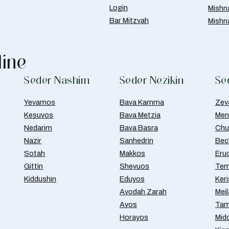
Login
Mishn
Bar Mitzvah
Mishn
line
Seder Nashim
Seder Nezikin
Se
Yevamos
Bava Kamma
Zev
Kesuvos
Bava Metzia
Men
Nedarim
Bava Basra
Chul
Nazir
Sanhedrin
Bec
Sotah
Makkos
Eru
Gittin
Shevuos
Tem
Kiddushin
Eduyos
Ker
Avodah Zarah
Meil
Avos
Tam
Horayos
Mid