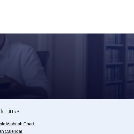
k Links
able Mishnah Chart
ah Calendar