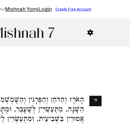
Mishnah Yomi
Login
Create Free Account
Mishnah 7
הָאֹרֶז וְהַדֹּחַן וְהַפְּרָגִין וְהַשֻּׁמְשְׁ
ז׳
הַשָּׁנָה, מִתְעַשְּׂרִין לְשֶׁעָבַר, וּמֻת,
אֲסוּרִין בַּשְּׁבִיעִית, וּמִתְעַשְּׂרִין ל: