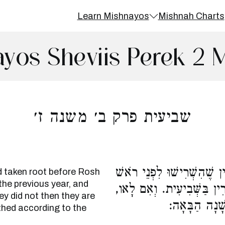
Learn Mishnayos
Mishnah Charts
yos Sheviis Perek 2 
שביעית פרק ב׳ משנה ז׳
מִין שֶׁהִשְׁרִישׁוּ לִפְנֵי רֹאשׁ
d taken root before Rosh
he previous year, and
ָּרִין בַּשְּׁבִיעִית. וְאִם לָאו
hey did not then they are
ְשָׁנָה הַבָּאָה
ithed according to the