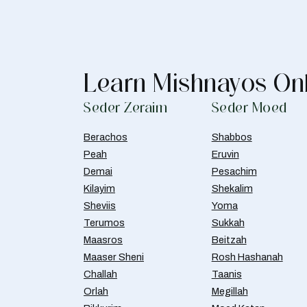
Learn Mishnayos On
Seder Zeraim
Seder Moed
Berachos
Shabbos
Peah
Eruvin
Demai
Pesachim
Kilayim
Shekalim
Sheviis
Yoma
Terumos
Sukkah
Maasros
Beitzah
Maaser Sheni
Rosh Hashanah
Challah
Taanis
Orlah
Megillah