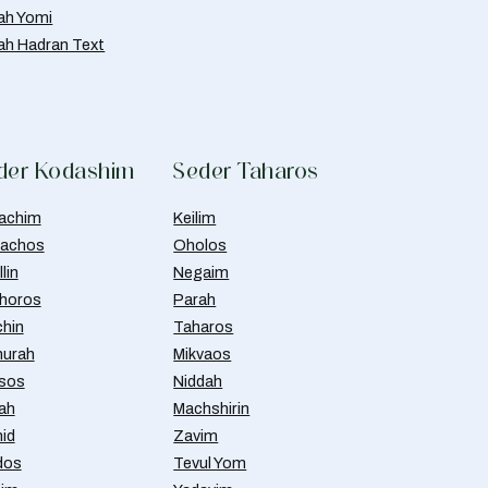
ah Yomi
ah Hadran Text
der Kodashim
Seder Taharos
achim
Keilim
achos
Oholos
lin
Negaim
horos
Parah
chin
Taharos
urah
Mikvaos
isos
Niddah
ah
Machshirin
id
Zavim
dos
Tevul Yom