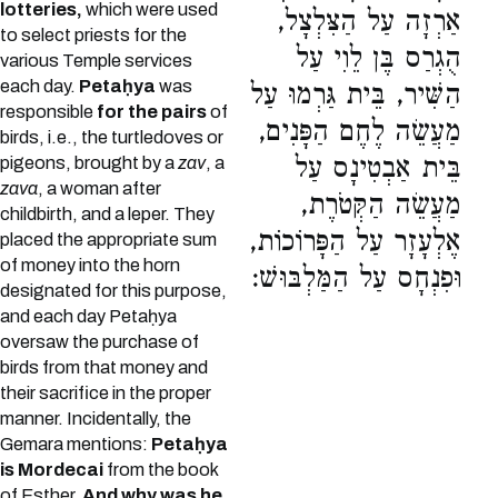
lotteries,
which were used
אַרְזָה עַל הַצִּלְצָל,
to select priests for the
הֻגְרַס בֶּן לֵוִי עַל
various Temple services
each day.
Petaḥya
was
הַשִּׁיר, בֵּית גַּרְמוּ עַל
responsible
for the pairs
of
מַעֲשֵׂה לֶחֶם הַפָּנִים,
birds, i.e., the turtledoves or
בֵּית אַבְטִינָס עַל
pigeons, brought by a
zav
, a
zava
, a woman after
מַעֲשֵׂה הַקְּטֹרֶת,
childbirth, and a leper. They
אֶלְעָזָר עַל הַפָּרוֹכוֹת,
placed the appropriate sum
of money into the horn
וּפִנְחָס עַל הַמַּלְבּוּשׁ:
designated for this purpose,
and each day Petaḥya
oversaw the purchase of
birds from that money and
their sacrifice in the proper
manner. Incidentally, the
Gemara mentions:
Petaḥya
is Mordecai
from the book
of Esther.
And why was he