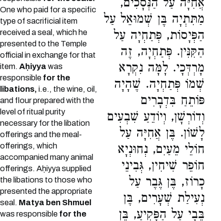
אֲחִיָּה עַל הַנְּסָכִים,
One who paid for a specific
מַתִּתְיָה בֶּן שְׁמוּאֵל עַל
type of sacrificial item
received a seal, which he
הַפְּיָסוֹת, פְּתַחְיָה עַל
presented to the Temple
הַקִּנִּין. פְּתַחְיָה, זֶה
official in exchange for that
מָרְדְּכָי. לָמָּה נִקְרָא
item.
Aḥiyya
was
responsible
for the
שְׁמוֹ פְּתַחְיָה. שֶׁהָיָה
libations,
i.e., the wine, oil,
פּוֹתֵחַ בִּדְבָרִים
and flour prepared with the
level of ritual purity
וְדוֹרְשָׁן, וְיוֹדֵעַ שִׁבְעִים
necessary for the libation
לָשׁוֹן. בֶּן אֲחִיָּה עַל
offerings and the meal-
offerings, which
חוֹלֵי מֵעַיִם, נְחוּנְיָא
accompanied many animal
חוֹפֵר שִׁיחִין, גְּבִינֵי
offerings. Aḥiyya supplied
כָרוֹז, בֶּן גֶּבֶר עַל
the libations to those who
presented the appropriate
נְעִילַת שְׁעָרִים, בֶּן
seal.
Matya ben Shmuel
בֵּבָי עַל הַפָּקִיעַ, בֶּן
was responsible
for the