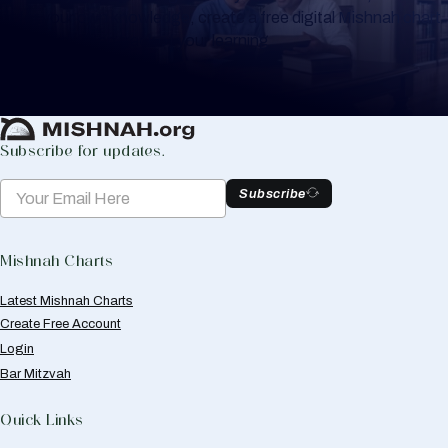
or for your own knowledge, create a free digital Mishnah chart
to help you keep track of your learning.
Create Mishnah Chart
Subscribe for updates.
Subscribe
Mishnah Charts
Latest Mishnah Charts
Create Free Account
Login
Bar Mitzvah
Quick Links