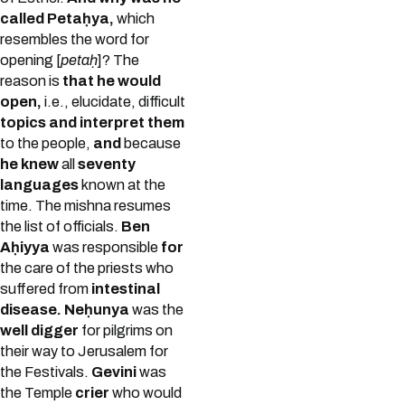
called Petaḥya,
which
resembles the word for
opening [
petaḥ
]? The
reason is
that he would
open,
i.e., elucidate, difficult
topics and interpret them
to the people,
and
because
he knew
all
seventy
languages
known at the
time. The mishna resumes
the list of officials.
Ben
Aḥiyya
was responsible
for
the care of the priests who
suffered from
intestinal
disease. Neḥunya
was the
well digger
for pilgrims on
their way to Jerusalem for
the Festivals.
Gevini
was
the Temple
crier
who would