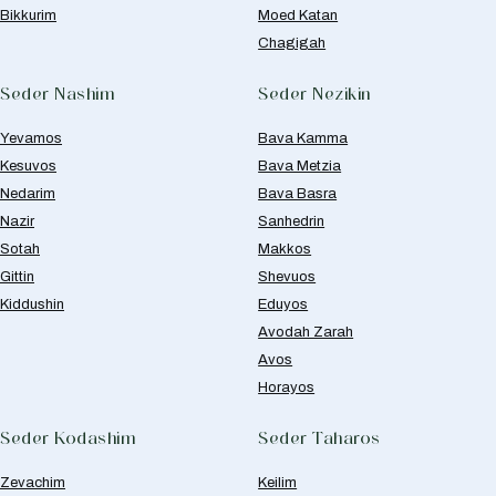
Bikkurim
Moed Katan
Chagigah
Seder Nashim
Seder Nezikin
Yevamos
Bava Kamma
Kesuvos
Bava Metzia
Nedarim
Bava Basra
Nazir
Sanhedrin
Sotah
Makkos
Gittin
Shevuos
Kiddushin
Eduyos
Avodah Zarah
Avos
Horayos
Seder Kodashim
Seder Taharos
Zevachim
Keilim