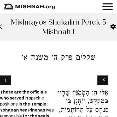
Mishnayos Shekalim Perek 5
Mishnah 1
שקלים פרק ה׳ משנה א׳
א׳
1
אֵלּוּ הֵן הַמְמֻנִּין שֶׁהָיוּ
These are the officials
who served
in specific
בַּמִּקְדָּשׁ, יוֹחָנָן בֶּן
positions
in the Temple:
פִּנְחָס עַל הַחוֹתָמוֹת,
Yoḥanan ben Pineḥas
was
responsible
for the seals.