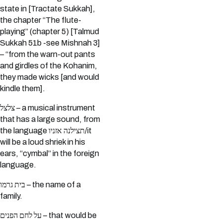
state in [Tractate Sukkah],
the chapter “The flute-
playing” (chapter 5) [Talmud
Sukkah 51b -see Mishnah 3]
– “from the warn-out pants
and girdles of the Kohanim,
they made wicks [and would
kindle them].
צלצל – a musical instrument
that has a large sound, from
the language תצילנה אזניו/it
will be a loud shriek in his
ears, “cymbal” in the foreign
language.
בית גרמו – the name of a
family.
על לחם הפנים – that would be