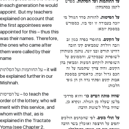
על החותמות ועל הסלתות.
מפרש
in each generation he would
לקמן במתניתין:
appoint. But my teachers
על הפייסות.
להורות סדר הגורל מי
explained on account that
יזכה בעבודה זו ומי בזו, כמפורש
the first appointees were
במסכת יומא:
appointed for this – thus this
was their names. Therefore,
על הקינים.
מחוסרי כפרה כגון זב
the ones who came after
וזבה ויולדת שמביאים קיני חובה
דהיינו תורים ובני יונה, נותנין מעותיהן
them were called by their
לשופרות שבמקדש, והממונים על
name
השופרות לוקחים המעות ומביאין בהן
הקינים. והיה צריך שיתמנה על זה
על החותמות ועל הסלתות – it will
חכם גדול ובקי, כדאמרינן במסכת
be explained further in our
אבות קינים ופתחי נדה הן הן גופי
Mishnah.
הלכות:
על הפייסות – to teach the
שהיה פותח דברים כו׳
והוא מרדכי
order of the lottery, who will
בלשן שעלה מן הגולה. ונקרא כן,
merit with this service, and
שהיה בולל לשונות הרבה:
whom with that, as is
על חולי מעים.
לפי שהכהנים הולכים
explained in the Tractate
יחפים על הרצפה ואוכלין בשר הרבה
Yoma (see Chapter 2,