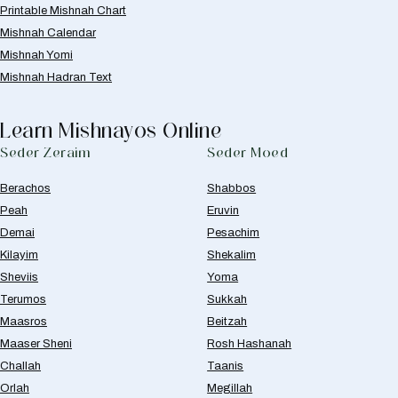
Printable Mishnah Chart
Mishnah Calendar
Mishnah Yomi
Mishnah Hadran Text
Learn Mishnayos Online
Seder Zeraim
Seder Moed
Berachos
Shabbos
Peah
Eruvin
Demai
Pesachim
Kilayim
Shekalim
Sheviis
Yoma
Terumos
Sukkah
Maasros
Beitzah
Maaser Sheni
Rosh Hashanah
Challah
Taanis
Orlah
Megillah