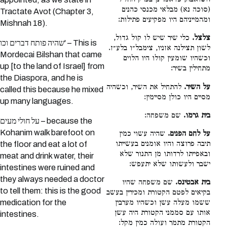
השואבה, כדאמרינן בפרק החליל
(סוכה נא) מבלאי מכנסי כהנים
Tractate Avot (Chapter 3,
ומהמייניהם היו מפקיעים פתילות:
Mishnah 18).
צלצל.
כלי שיר שיש לו קול גדול,
שהיה פותח דברים וכו' – This is
לשון תצילנה אזניו, צימבל״ו בלע״ז.
Mordecai Bilshan that came
וכשהיו שומעין קולו היו הלוים
up [to the land of Israel] from
מתחילין בשיר:
the Diaspora, and he is
על השיר.
להתחיל את השיר, וכשהיה
called this because he mixed
מסיים היו כולן מסיימין:
up many languages.
בית גרמו.
שם משפחה:
על חולי מעים – because the
Kohanim walk barefoot on
על לחם הפנים.
שהיה עשוי כמין
תיבה פרוצה והיו אומנים בעשייתו
the floor and eat a lot of
ובאפייתו לרדותו מן התנור שלא
meat and drink water, their
ישבר ולעשותו שלא יתעפש:
intestines were ruined and
they always needed a doctor
בית אבטינס.
שם משפחה שהיו
to tell them: this is the good
בקיאים לפטם הקטורת ומכירין בעשב
medication for the
ששמו מעלה עשן וכשהיו מערבין
אותו עם סממני הקטורת היה עשן
intestines.
הקטורת מתמר ועולה כמין מקל: