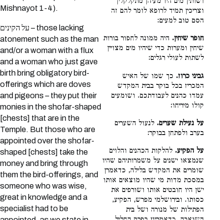
ושותין מים היו מעיהן מתקלקלין
Mishnayot 1-4).
וצריכין תמיד לרופא לומר להם זה
הסם טוב למעים:
על הקינים – those lacking
חופר שיחין.
היה ממונה לחפור בורות
atonement such as the man
שיחין ומערות כדי שיהיו מים מצויין
and/or a woman with a flux
לשתות לעולי רגלים:
and a woman who just gave
birth bring obligatory bird-
גביני כרוז.
כך שמו של האיש
offerings which are doves
המכריז בכל בוקר בבית המקדש
and pigeons – they put their
עמדו כהנים לעבודתכם. ושומעים
קולו מיריחו:
monies in the shofar-shaped
[chests] that are in the
על נעילת שערים.
לנעול השערים
Temple. But those who are
בערב ולפתחן בבוקר:
appointed over the shofar-
על הפקיע.
להלקות הכהנים והלוים
shaped [chests] take the
שנמצאו ישנים על משמרותיהם שהיו
money and bring through
שומרים את המקדש בלילה, כדאמרן
them the bird-offerings, and
במסכת מדות מי שהיו מוצאים אותו
someone who was wise,
ישן היו חובטים אותו ושורפים את
great in knowledge and a
כסותו. ובירושלמי מפרש, הפקיע,
specialist had to be
הפתילות של מנורה ושל בית
appointed, as we state in