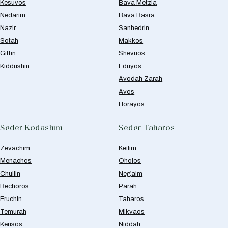
Kesuvos
Bava Metzia
Nedarim
Bava Basra
Nazir
Sanhedrin
Sotah
Makkos
Gittin
Shevuos
Kiddushin
Eduyos
Avodah Zarah
Avos
Horayos
Seder Kodashim
Seder Taharos
Zevachim
Keilim
Menachos
Oholos
Chullin
Negaim
Bechoros
Parah
Eruchin
Taharos
Temurah
Mikvaos
Kerisos
Niddah