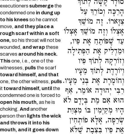
סוּדָר קָשָׁה לְתוֹךְ
executioners
submerge
the
הָרַכָּה וְכוֹרֵךְ עַל
condemned one
in dung up
to his knees
so he cannot
צַוָּארוֹ. זֶה מוֹשֵׁךְ
move,
and they place a
אֶצְלוֹ וְזֶה מוֹשֵׁךְ אֶצְלוֹ
rough scarf within a soft
עַד שֶׁפּוֹתֵחַ אֶת פִּיו,
one,
so his throat will not be
wounded,
and wrap
these
וּמַדְלִיק אֶת הַפְּתִילָה
scarves
around his neck.
וְזוֹרְקָהּ לְתוֹךְ פִּיו
This
one, i.e., one of the
witnesses,
pulls
the scarf
וְיוֹרֶדֶת לְתוֹךְ מֵעָיו
toward himself, and that
וְחוֹמֶרֶת אֶת בְּנֵי מֵעָיו.
one, the other witness,
pulls
it
toward himself, until
the
רַבִּי יְהוּדָה אוֹמֵר, אַף
condemned one is forced to
הוּא אִם מֵת בְּיָדָם לֹא
open his mouth,
as he is
הָיוּ מְקַיְּמִין בּוֹ מִצְוַת
choking.
And
another
person then
lights the wick
שְׂרֵפָה, אֶלָּא פוֹתְחִין
and throws it into his
אֶת פִּיו בִּצְבָת שֶׁלֹּא
mouth, and it goes down