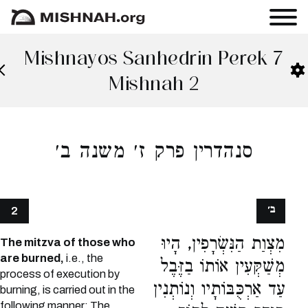
Mishnayos Sanhedrin Perek 7
Mishnah 2
סנהדרין פרק ז׳ משנה ב׳
ב׳
2
מִצְוַת הַנִּשְׂרָפִין, הָיוּ
The mitzva of those who
are burned,
i.e., the
מְשַׁקְּעִין אוֹתוֹ בַזֶּבֶל
process of execution by
עַד אַרְכֻּבּוֹתָיו וְנוֹתְנִין
burning, is carried out in the
following manner: The