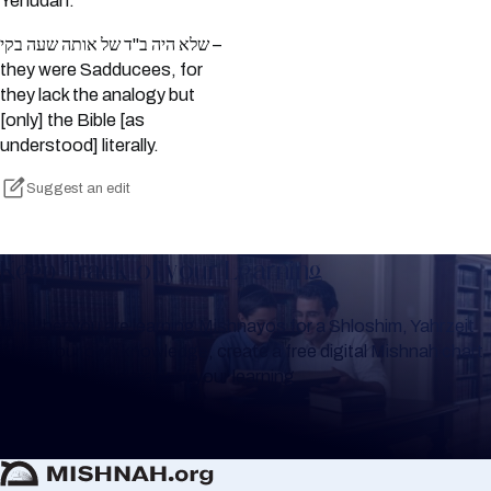
Yehudah.
שלא היה ב"ד של אותה שעה בקי –
they were Sadducees, for
they lack the analogy but
[only] the Bible [as
understood] literally.
Suggest an edit
Keep Track of your Learning
Whether you are learning Mishnayos for a Shloshim, Yahrzeit
or for your own knowledge, create a free digital Mishnah chart
to help you keep track of your learning.
Create Mishnah Chart