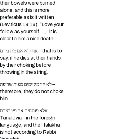
their bowels were burned
alone, and this is more
preferable as is it written
(Leviticus 19:18): “Love your
fellow as yourself…,,” it is
clear to him a nice death.
אף הוא אם מת בידם – that is to
say, if he dies at their hands
by their choking before
throwing in the string.
לא היו מקיימים מצות שריפה –
therefore, they do not choke
him.
אלא פותחים את פיו בצבת –
Tanalovia – in the foreign
language; and the Halakha
is not according to Rabbi