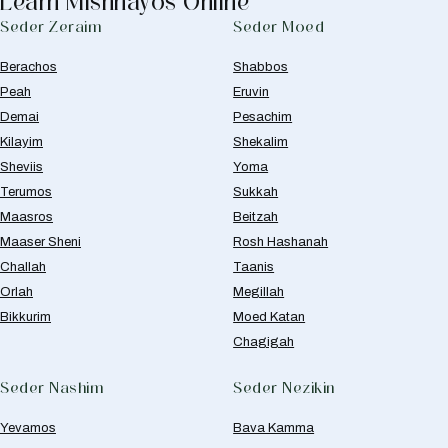
Learn Mishnayos Online
Seder Zeraim
Seder Moed
Berachos
Shabbos
Peah
Eruvin
Demai
Pesachim
Kilayim
Shekalim
Sheviis
Yoma
Terumos
Sukkah
Maasros
Beitzah
Maaser Sheni
Rosh Hashanah
Challah
Taanis
Orlah
Megillah
Bikkurim
Moed Katan
Chagigah
Seder Nashim
Seder Nezikin
Yevamos
Bava Kamma