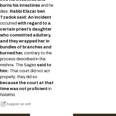
burns his intestines
and he
dies.
Rabbi Elazar ben
Tzadok said: An incident
occurred
with regard to a
certain priest’s daughter
who committed adultery,
and they wrapped her in
bundles of branches and
burned her,
contrary to the
process described in the
mishna. The Sages
said to
him:
That court did not act
properly; they did so
because the court at that
time was not proficient
in
halakha
.
Suggest an edit