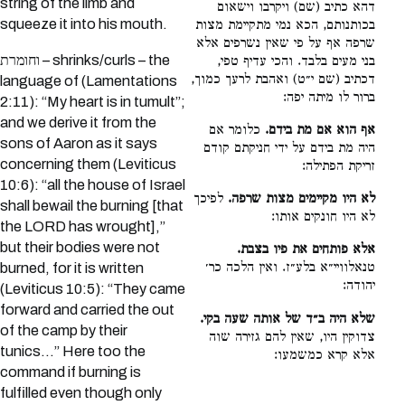
string of the limb and
דהא כתיב (שם) ויקרבו וישאום
squeeze it into his mouth.
בכותנותם, הכא נמי מתקיימת מצות
שרפה אף על פי שאין נשרפים אלא
וחומרת – shrinks/curls – the
בני מעים בלבד. והכי עדיף טפי,
דכתיב (שם י״ט) ואהבת לרעך כמוך,
language of (Lamentations
ברור לו מיתה יפה:
2:11): “My heart is in tumult”;
and we derive it from the
אף הוא אם מת בידם.
כלומר אם
sons of Aaron as it says
היה מת בידם על ידי חניקתם קודם
concerning them (Leviticus
זריקת הפתילה:
10:6): “all the house of Israel
לא היו מקיימים מצות שרפה.
לפיכך
shall bewail the burning [that
לא היו חונקים אותו:
the LORD has wrought],”
but their bodies were not
אלא פותחים את פיו בצבת.
טנאלוויי״א בלע״ז. ואין הלכה כר׳
burned, for it is written
יהודה:
(Leviticus 10:5): “They came
forward and carried the out
שלא היה ב״ד של אותה שעה בקי.
of the camp by their
צדוקין היו, שאין להם גזירה שוה
tunics…” Here too the
אלא קרא כמשמעו:
command if burning is
fulfilled even though only