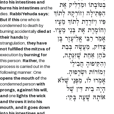
into his intestines and
בְטוֹבָתוֹ וּמַדְלִיק אֶת
burns his intestines
and he
הַפְּתִילָה וְזוֹרְקָהּ לְתוֹךְ
dies.
Rabbi Yehuda says:
But if this
one who is
פִּיו וְיוֹרֶדֶת לְתוֹךְ מֵעָיו
condemned to death by
וְחוֹמֶרֶת אֶת בְּנֵי מֵעָיו.
burning accidentally
died at
אָמַר רַבִּי אֱלִיעֶזֶר בֶּן
their hands
by
strangulation,
they have
צָדוֹק, מַעֲשֶׂה בְּבַת
not fulfilled the mitzva of
כֹּהֵן אַחַת שֶׁזִּנְּתָה,
execution by
burning for
this person.
Rather,
the
וְהִקִּיפוּהָ חֲבִילֵי
process is carried out in the
זְמוֹרוֹת וּשְׂרָפוּהָ.
following manner: One
opens the mouth of
the
אָמְרוּ לוֹ, מִפְּנֵי שֶׁלֹּא
condemned person
with
הָיָה בֵית דִּין שֶׁל
prongs, against his will,
and
one
lights the wick
אוֹתָהּ שָׁעָה בָּקִי:
and throws it into his
mouth, and it goes down
into his intestines and