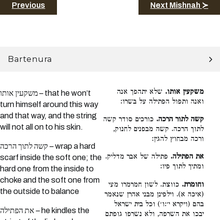
Previous
Next Mishnah ≻
Bartenura
משקעין אותו.
שלא יתהפך אנה
משקעין אותו – that he won’t
ואנה ותפול הפתילה על בשרו:
turn himself around this way
and that way, and the string
קשה לתור הרכה.
כורכים סודר קשה
will not all on to his skin.
לתוך הרכה. קשה מבפנים לחנוק,
ורכה מבחוץ להגין:
קשה לתוך הרכה – wrap a hard
את הפתילה.
פתילה של אבר מדליק.
scarf inside the soft one; the
ומתיך לתוך פיו:
hard one from the inside to
choke and the soft one from
וחומרת.
כווצת. לשון חמרמרו מעי
the outside to balance
(איכה א). וילפינן מבני אהרן שנאמר
בהם (ויקרא י׳:ו׳) וכל בית ישראל
את הפתילה – he kindles the
יבכו את השרפה, ולא נשרפו גופתם