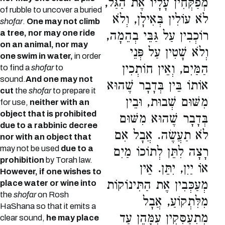
מְפַקְּחִין עָלָיו אֶת הַגַּל,
of rubble to uncover a buried
לֹא עוֹלִין בְּאִילָן, וְלֹא
shofar
.
One may not climb
a tree, nor may one ride
רוֹכְבִין עַל גַּבֵּי בְהֵמָה,
on an animal, nor may
וְלֹא שָׁטִין עַל פְּנֵי
one swim in water,
in order
הַמַּיִם, וְאֵין חוֹתְכִין
to find a
shofar
to
sound.
And one may not
אוֹתוֹ בֵּין בְּדָבָר שֶׁהוּא
cut
the
shofar
to prepare it
מִשּׁוּם שְׁבוּת, וּבֵין
for use,
neither with an
object that is prohibited
בְּדָבָר שֶׁהוּא מִשּׁוּם
due to a rabbinic decree
לֹא תַעֲשֶׂה. אֲבָל אִם
nor with an object that
may not be used
due to a
רָצָה לִתֵּן לְתוֹכוֹ מַיִם
prohibition
by Torah law.
אוֹ יַיִן, יִתֵּן. אֵין
However, if one wishes to
מְעַכְּבִין אֶת הַתִּינוֹקוֹת
place water or wine into
the
shofar
on Rosh
מִלִּתְקוֹעַ, אֲבָל
HaShana so that it emits a
מִתְעַסְּקִין עִמָּהֶן עַד
clear sound,
he may place