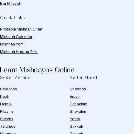
Bar Mitzvah
Quick Links
Printable Mishnah Chart
Mishnah Calendar
Mishnah Yomi
Mishnah Hadran Text
Learn Mishnayos Online
Seder Zeraim
Seder Moed
Berachos
Shabbos
Peah
Eruvin
Demai
Pesachim
Kilayim
Shekalim
Sheviis
Yoma
Terumos
Sukkah
Maasros
Beitzah