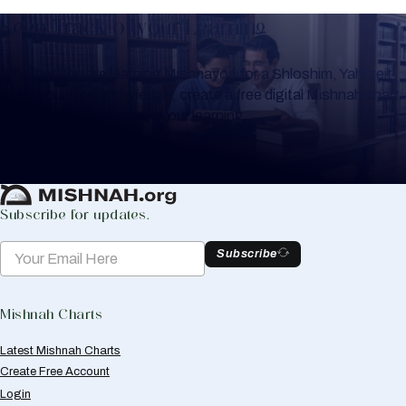
Keep Track of your Learning
Whether you are learning Mishnayos for a Shloshim, Yahrzeit
or for your own knowledge, create a free digital Mishnah chart
to help you keep track of your learning.
Create Mishnah Chart
Subscribe for updates.
Subscribe
Mishnah Charts
Latest Mishnah Charts
Create Free Account
Login