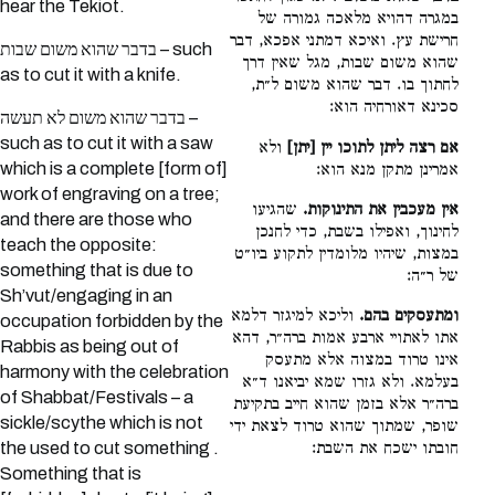
hear the Tekiot.
במגרה דהויא מלאכה גמורה של
חרישת עץ. ואיכא דמתני אפכא, דבר
בדבר שהוא משום שבות – such
שהוא משום שבות, מגל שאין דרך
as to cut it with a knife.
לחתוך בו. דבר שהוא משום ל״ת,
סכינא דאורחיה הוא:
בדבר שהוא משום לא תעשה –
such as to cut it with a saw
אם רצה ליתן לתוכו יין [יתן]
ולא
which is a complete [form of]
אמרינן מתקן מנא הוא:
work of engraving on a tree;
אין מעכבין את התינוקות.
שהגיעו
and there are those who
לחינוך, ואפילו בשבת, כדי לחנכן
teach the opposite:
במצות, שיהיו מלומדין לתקוע ביו״ט
something that is due to
של ר״ה:
Sh’vut/engaging in an
ומתעסקים בהם.
וליכא למיגזר דלמא
occupation forbidden by the
אתו לאתויי ארבע אמות ברה״ר, דהא
Rabbis as being out of
אינו טרוד במצוה אלא מתעסק
harmony with the celebration
בעלמא. ולא גזרו שמא יביאנו ד״א
of Shabbat/Festivals – a
ברה״ר אלא בזמן שהוא חייב בתקיעת
sickle/scythe which is not
שופר, שמתוך שהוא טרוד לצאת ידי
חובתו ישכח את השבת:
the used to cut something .
Something that is