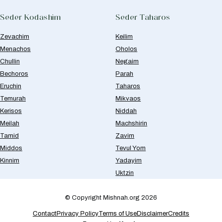
Seder Kodashim
Seder Taharos
Zevachim
Keilim
Menachos
Oholos
Chullin
Negaim
Bechoros
Parah
Eruchin
Taharos
Temurah
Mikvaos
Kerisos
Niddah
Meilah
Machshirin
Tamid
Zavim
Middos
Tevul Yom
Kinnim
Yadayim
Uktzin
© Copyright Mishnah.org 2026
Contact
Privacy Policy
Terms of Use
Disclaimer
Credits