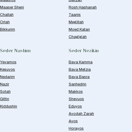
Maaser Sheni
Rosh Hashanah
Challah
Taanis
Orlah
Megillah
Bikkurim
Moed Katan
Chagigah
Seder Nashim
Seder Nezikin
Yevamos
Bava Kamma
Kesuvos
Bava Metzia
Nedarim
Bava Basra
Nazir
Sanhedrin
Sotah
Makkos
Gittin
Shevuos
Kiddushin
Eduyos
Avodah Zarah
Avos
Horayos