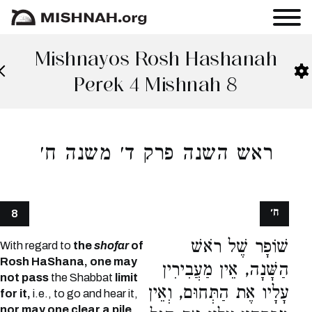
Mishnayos Rosh Hashanah
Perek 4 Mishnah 8
ראש השנה פרק ד׳ משנה ח׳
ח׳
8
שׁוֹפָר שֶׁל רֹאשׁ
With regard to
the
shofar
of
Rosh HaShana, one may
הַשָּׁנָה, אֵין מַעֲבִירִין
not pass
the Shabbat
limit
עָלָיו אֶת הַתְּחוּם, וְאֵין
for it,
i.e., to go and hear it,
nor may one clear a pile