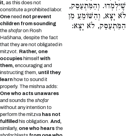
it,
as this does not
שֶׁיִּלְמְדוּ. וְהַמִּתְעַסֵּק,
constitute a prohibited labor.
לֹא יָצָא, וְהַשּׁוֹמֵעַ מִן
One
need
not prevent
children from sounding
הַמִּתְעַסֵּק, לֹא יָצָא:
the
shofar
on Rosh
HaShana, despite the fact
that they are not obligated in
mitzvot.
Rather, one
occupies
himself
with
them,
encouraging and
instructing them,
until they
learn
how to sound it
properly. The mishna adds:
One who acts unawares
and sounds the
shofar
without any intention to
perform the mitzva
has not
fulfilled
his obligation.
And,
similarly,
one who hears
the
shofar
blasts
from one who