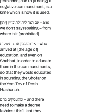
[forbidden] due to [it being] a
negative commandment, is a
knife which is how it is used.
אם רצה ליתן לתוכו יין [יתן] - and
we don’t say repairing – from
where is it [prohibited].
אין מעכבין את התינוקות – who
arrived at [the age of]
education, and even on
Shabbat, in order to educate
them in the commandments,
so that they would educated
in sounding the Shofar on
the Yom Tov of Rosh
Hashanah.
ומתעסקים בהם – and there
need to make a decree
[against this], lest they