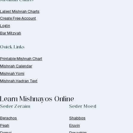
Latest Mishnah Charts
Create Free Account
Login
Bar Mitzvah
Quick Links
Printable Mishnah Chart
Mishnah Calendar
Mishnah Yomi
Mishnah Hadran Text
Learn Mishnayos Online
Seder Zeraim
Seder Moed
Berachos
Shabbos
Peah
Eruvin
Demai
Pesachim