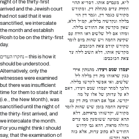
night of the thirty-first
ל״א, מעברים אותו. דסד״א תהוי
arrived and the Jewish court
חקירת עדים כתחלת דין, ומקודש
מקודש כגמר דין, וגמר דין הוי
had not said that it was
בלילה ונקדשיה בליליא, קמ״ל דלא,
sanctified, we intercalate
שאין מקדשין את החודש בלילה.
the month and establish
ומיהו אם ליל שלשים ראו הירח עם
Rosh to be on the thirty-first
שקיעת החמה ויש שהות ביום לומר
day.
מקודש קודם צאת הכוכבים,
מקדשין אותו, דלא חשיב לילה עד
נחקרו העדים – this is how it
צאת הכוכבים:
should be understood.
יעמדו שנים ויעידו.
מתניתין איירי
Alternatively, only the
כגון שראוהו בית דין בלילה ליל
witnesses were examined
שלשים, ואי אפשר לקדשו בלילה.
but there was insufficient
הלכך למחר יעמדו שנים ויעידו, דאם
time for them to state that it
לא על עדותן של אלו על מה
(i.e., the New Month), was
יקדשו. אבל אם ראוהו בית דין עם
sanctified until the night of
שקיעת החמה בזמן שיש שהות לומר
מקודש, יקדשוהו בראייתם, דלא
the thirty-first arrived, and
תהא שמיעה ששומעין מפי עדים
we intercalate the month.
גדולה מראיה, דהא גבי קידוש
For you might think I should
החודש לא כתיב עדות, אלא כזה
say, that the examination of
ראה וקדש: