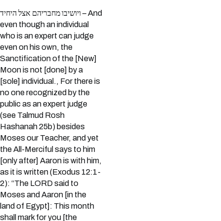
ויושיבו מחבריהם אצל היחיד – And
even though an individual
who is an expert can judge
even on his own, the
Sanctification of the [New]
Moon is not [done] by a
[sole] individual., For there is
no one recognized by the
public as an expert judge
(see Talmud Rosh
Hashanah 25b) besides
Moses our Teacher, and yet
the All-Merciful says to him
[only after] Aaron is with him,
as it is written (Exodus 12:1-
2): “The LORD said to
Moses and Aaron [in the
land of Egypt]: This month
shall mark for you [the