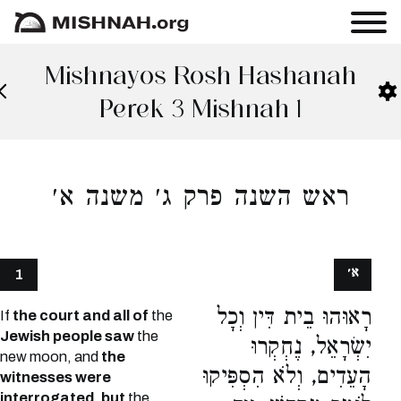
Mishnayos Rosh Hashanah
Perek 3 Mishnah 1
ראש השנה פרק ג׳ משנה א׳
א׳
1
רָאוּהוּ בֵית דִּין וְכָל
If
the court and all of
the
Jewish people saw
the
יִשְׂרָאֵל, נֶחְקְרוּ
new moon, and
the
הָעֵדִים, וְלֹא הִסְפִּיקוּ
witnesses were
interrogated, but
the