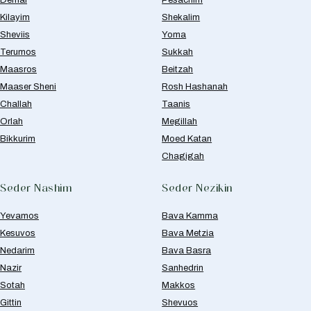
Kilayim
Shekalim
Sheviis
Yoma
Terumos
Sukkah
Maasros
Beitzah
Maaser Sheni
Rosh Hashanah
Challah
Taanis
Orlah
Megillah
Bikkurim
Moed Katan
Chagigah
Seder Nashim
Seder Nezikin
Yevamos
Bava Kamma
Kesuvos
Bava Metzia
Nedarim
Bava Basra
Nazir
Sanhedrin
Sotah
Makkos
Gittin
Shevuos