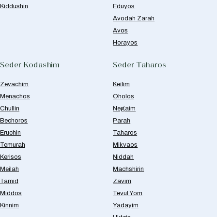
Kiddushin
Eduyos
Avodah Zarah
Avos
Horayos
Seder Kodashim
Seder Taharos
Zevachim
Keilim
Menachos
Oholos
Chullin
Negaim
Bechoros
Parah
Eruchin
Taharos
Temurah
Mikvaos
Kerisos
Niddah
Meilah
Machshirin
Tamid
Zavim
Middos
Tevul Yom
Kinnim
Yadayim