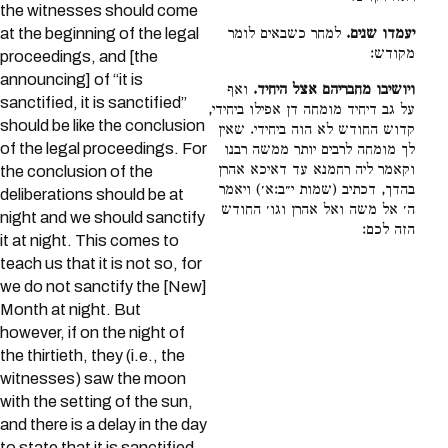
the witnesses should come
יעמדו שנים.
למחר כשבאים לומר
at the beginning of the legal
מקודש:
proceedings, and [the
announcing] of “it is
ויושיבו מחבריהם אצל היחיד.
ואף
sanctified, it is sanctified”
על גב דיחיד מומחה דן אפילו ביחידי,
should be like the conclusion
קדוש החודש לא הוה ביחידי. שאין
of the legal proceedings. For
לך מומחה לרבים יותר ממשה רבנו
וקאמר ליה רחמנא עד דאיכא אהרן
the conclusion of the
בהדך, דכתיב (שמות י״ב:א׳) ויאמר
deliberations should be at
ה׳ אל משה ואל אהרן וגו׳ החודש
night and we should sanctify
הזה לכם:
it at night. This comes to
teach us that it is not so, for
we do not sanctify the [New]
Month at night. But
however, if on the night of
the thirtieth, they (i.e., the
witnesses) saw the moon
with the setting of the sun,
and there is a delay in the day
to state that it is sanctified