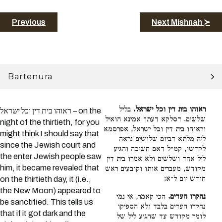
Previous
Next Mishnah ≻
Bartenura
ראוהו בית דין וכל ישראל.
בליל
ראוהו בית דין וכל ישראל – on the
שלשים. דסלקא דעתך אמינא הואיל
night of the thirtieth, for you
וראוהו בית דין וכל ישראל, אפרסמא
might think I should say that
ליה מלתא דביום שלושים נראה
since the Jewish court and
לקדשו, קמ״ל דאם חשיכה והגיע
the enter Jewish people saw
ליל אחד ושלשים ולא אמרו בית דין
him, it became revealed that
מקודש, מעברים אותו וקובעים ראש
חודש יום ל״א:
on the thirtieth day, it (i.e.,
the New Moon) appeared to
נחקרו העדים.
הכי קאמר, אי נמי
be sanctified. This tells us
נחקרו העדים בלבד ולא הספיקו
that if it got dark and the
לומר מקודש עד שהגיע ליל של