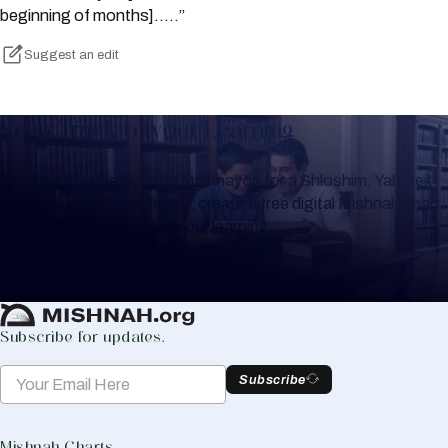
beginning of months]…..”
Suggest an edit
Keep Track of your Learning
Whether you are learning Mishnayos for a Shloshim, Yahrzeit
or for your own knowledge, create a free digital Mishnah chart
to help you keep track of your learning.
Create Mishnah Chart
Subscribe for updates.
Subscribe
Mishnah Charts