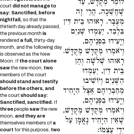
לוֹמַר מְקֻדָּשׁ, עַד
court
did not manage to
שֶׁחֲשֵׁכָה, הֲרֵי זֶה
say: Sanctified, before
nightfall,
so that the
מְעֻבָּר. רָאוּהוּ בֵית דִּין
thirtieth day already passed,
בִּלְבַד, יַעַמְדוּ שְׁנַיִם
the previous month
is
וְיָעִידוּ בִפְנֵיהֶם,
rendered
a full,
thirty-day
month, and the following day
וְיֹאמְרוּ מְקֻדָּשׁ מְקֻדָּשׁ.
is observed as the New
רָאוּהוּ שְׁלשָׁה וְהֵן
Moon. If
the court alone
saw
the new moon,
two
בֵּית דִּין, יַעַמְדוּ
members of the court
הַשְּׁנַיִם וְיוֹשִׁיבוּ
should stand and testify
before the others, and
מֵחַבְרֵיהֶם אֵצֶל הַיָּחִיד
the court
should say:
וְיָעִידוּ בִפְנֵיהֶם,
Sanctified, sanctified.
If
וְיֹאמְרוּ מְקֻדָּשׁ מְקֻדָּשׁ,
three
people
saw
the new
moon,
and they are
שֶׁאֵין הַיָּחִיד נֶאֱמָן עַל
themselves members of
a
יְדֵי עַצְמוֹ:
court
for this purpose,
two