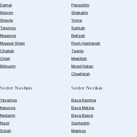
Demai
Pesachim
Kilayim
Shekalim
Sheviis
Yoma
Terumos
Sukkah
Maasros
Beitzah
Maaser Sheni
Rosh Hashanah
Challah
Taanis
Orlah
Megillah
Bikkurim
Moed Katan
Chagigah
Seder Nashim
Seder Nezikin
Yevamos
Bava Kamma
Kesuvos
Bava Metzia
Nedarim
Bava Basra
Nazir
Sanhedrin
Sotah
Makkos