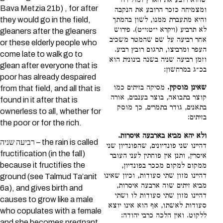
שהוא רובע את הארץ ומולידה
Bava Metzia 21b) , for after
ומצמיחה כזכר הרובע את הנקבה
they would go in the field,
והיא מתעברת ממנו, לשון בהמתך
לא תרביע (ויקרא י״ט:י״ט). פירוש
gleaners after the gleaners
אחר רביעה על שם שהמטר משכיב
or these elderly people who
העפר ומרביצו, תרגום רובץ רביע.
come late to walk go to
וזמן רביעה שניה בשנה בינונית הוא
glean after everyone that is
בכ״ג במרחשון:
poor has already despaired
שאינן מוסקין.
מסיקה בזיתים כמו
from that field, and all that is
קוצר בתבואה, בוצר בענבים, אורה
found in it after that is
בתאנים, גודר בתמרים, כך מוסק
ownerless to all, whether for
בזיתים:
the poor or for the rich.
ולא יהא מביא בארבעה איסרות.
רביעה שניה – the rain is called
דהיינו שני פונדיונים, שהפונדיון שני
fructification (in the fall)
איסרין, ותנן אין פוחתין לעני העובר
because it fructifies the
ממקום למקום מככר בפונדיון,
דהיינו מזון שתי סעודות, וכיון שאינו
ground (see Talmud Ta’anit
מביא זיתים שוה ארבעה איסרות,
6a), and gives birth and
דהיינו מזון שתי סעודות לו ושתי
causes to grow like a male
סעודות לאשתו, אף הוא אינו יוצא
who copulates with a female
ללקוט. ואין הלכה כרבי יהודה:
and she becomes pregnant