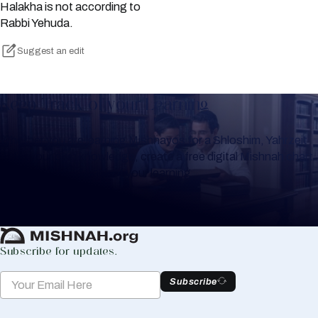
Halakha is not according to
Rabbi Yehuda.
Suggest an edit
Keep Track of your Learning
Whether you are learning Mishnayos for a Shloshim, Yahrzeit
or for your own knowledge, create a free digital Mishnah chart
to help you keep track of your learning.
Create Mishnah Chart
Subscribe for updates.
Subscribe