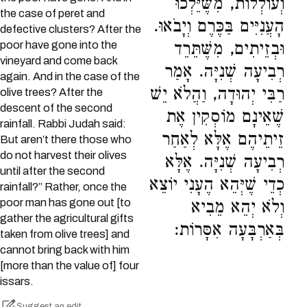
וְעוֹלְלוֹת, מִשֶּׁיֵּלְכוּ
the case of peret and
הָעֲנִיִּים בַּכֶּרֶם וְיָבֹאוּ.
defective clusters? After the
poor have gone into the
וּבְזֵיתִים, מִשֶּׁתֵּרֵד
vineyard and come back
רְבִיעָה שְׁנִיָּה. אָמַר
again. And in the case of the
רַבִּי יְהוּדָה, וַהֲלֹא יֵשׁ
olive trees? After the
descent of the second
שֶׁאֵינָם מוֹסְקִין אֶת
rainfall. Rabbi Judah said:
זֵיתֵיהֶם אֶלָּא לְאַחַר
But aren’t there those who
do not harvest their olives
רְבִיעָה שְׁנִיָּה. אֶלָּא
until after the second
כְדֵי שֶׁיְּהֵא הֶעָנִי יוֹצֵא
rainfall?” Rather, once the
poor man has gone out [to
וְלֹא יְהֵא מֵבִיא
gather the agricultural gifts
בְּאַרְבָּעָה אִסָּרוֹת:
taken from olive trees] and
cannot bring back with him
[more than the value of] four
issars.
Suggest an edit