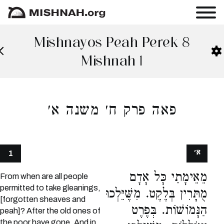
Mishnayos Peah Perek 8
Mishnah 1
פאה פרק ח׳ משנה א׳
א׳
1
מֵאֵימָתַי כָּל אָדָם
From when are all people
permitted to take gleanings,
מֻתָּרִין בְּלֶקֶט. מִשֶּׁיֵּלְכוּ
[forgotten sheaves and
הַנָּמוֹשׁוֹת. בְּפֶרֶט
peah]? After the old ones of
the poor have gone. And in