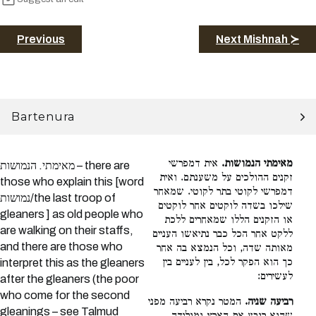
Previous
Next Mishnah ≻
Bartenura
מאימתי הנמושות.
אית דמפרשי
מאימתי. הנמושות – there are
זקנים ההולכים על משענתם. ואית
those who explain this [word
דמפרשי לקוטי בתר לקוטי. שמאחר
נמושות/the last troop of
שילכו בשדה לוקטים אחר לוקטים
gleaners ] as old people who
או הזקנים הללו שמאחרים ללכת
are walking on their staffs,
ללקט אחר הכל כבר נתיאשו העניים
and there are those who
מאותה שדה, וכל הנמצא בה אחר
כך הוא הפקר לכל, בין לעניים בין
interpret this as the gleaners
לעשירים:
after the gleaners (the poor
who come for the second
רביעה שניה.
המטר נקרא רביעה מפני
gleanings – see Talmud