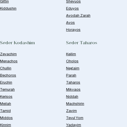
Gittin
Shevuos
Kiddushin
Eduyos
Avodah Zarah
Avos
Horayos
Seder Kodashim
Seder Taharos
Zevachim
Keilim
Menachos
Oholos
Chullin
Negaim
Bechoros
Parah
Eruchin
Taharos
Temurah
Mikvaos
Kerisos
Niddah
Meilah
Machshirin
Tamid
Zavim
Middos
Tevul Yom
Kinnim
Yadayim