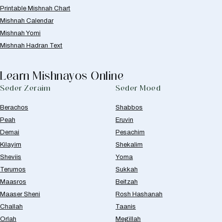
Printable Mishnah Chart
Mishnah Calendar
Mishnah Yomi
Mishnah Hadran Text
Learn Mishnayos Online
Seder Zeraim
Seder Moed
Berachos
Shabbos
Peah
Eruvin
Demai
Pesachim
Kilayim
Shekalim
Sheviis
Yoma
Terumos
Sukkah
Maasros
Beitzah
Maaser Sheni
Rosh Hashanah
Challah
Taanis
Orlah
Megillah