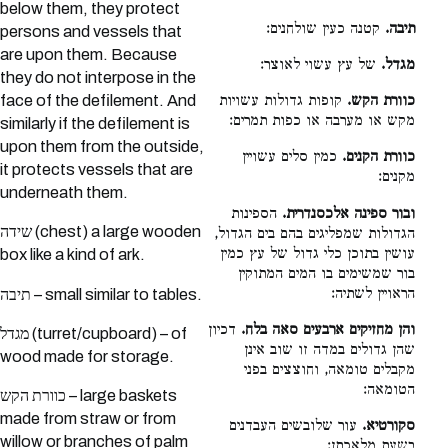
below them, they protect
תיבה.
קטנה כעין שולחנים:
persons and vessels that
are upon them. Because
מגדל.
של עץ עשוי לאוצר:
they do not interpose in the
face of the defilement. And
כוורת הקש.
קופות גדולות עשויות
מקש או מערבה או כפות תמרים:
similarly if the defilement is
upon them from the outside,
כוורת הקנים.
כמין סלים עשויין
it protects vessels that are
מקנים:
underneath them.
ובור ספינה אלכסנדרית.
הספינות
שידה (chest) a large wooden
הגדולות שמפליגים בהם בים הגדול,
עושין בתוכן כלי גדול של עץ כמין
box like a kind of ark.
בור שמשימים בו המים המתוקין
הראויין לשתיה:
תיבה – small similar to tables.
והן מחזיקים ארבעים סאה בלח.
דכיון
מגדל (turret/cupboard) – of
שהן גדולים במדה זו שוב אינן
wood made for storage.
מקבלים טומאה, וחוצצים בפני
הטומאה:
כוורת הקש – large baskets
made from straw or from
סקורטיא.
עור שלובשים העבדנים
willow or branches of palm
בשעת מלאכתן: