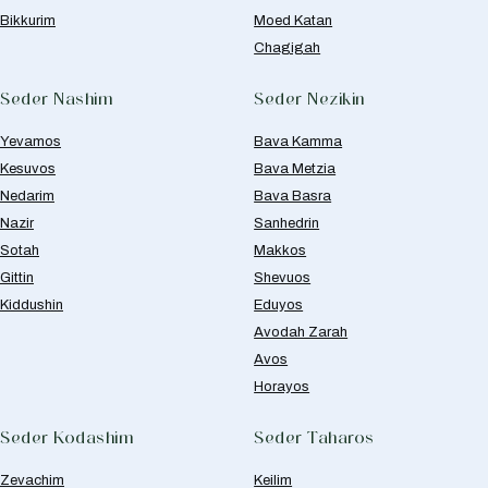
Bikkurim
Moed Katan
Chagigah
Seder Nashim
Seder Nezikin
Yevamos
Bava Kamma
Kesuvos
Bava Metzia
Nedarim
Bava Basra
Nazir
Sanhedrin
Sotah
Makkos
Gittin
Shevuos
Kiddushin
Eduyos
Avodah Zarah
Avos
Horayos
Seder Kodashim
Seder Taharos
Zevachim
Keilim