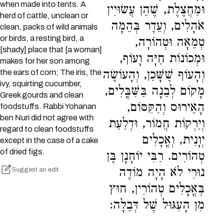
when made into tents. A
וּמַחֲצֶלֶת, שֶׁהֵן עֲשׂוּיִין
herd of cattle, unclean or
אֹהָלִים, וְעֵדֶר בְּהֵמָה
clean, packs of wild animals
or birds, a resting bird, a
טְמֵאָה וּטְהוֹרָה,
[shady] place that [a woman]
וּמְכוֹנוֹת חַיָּה וָעוֹף,
makes for her son among
וְהָעוֹף שֶׁשָּׁכַן, וְהָעוֹשֶׂה
the ears of corn; The iris, the
ivy, squirting cucumber,
מָקוֹם לְבֵנָה בַּשִּׁבֳּלִים,
Greek gourds and clean
הָאֵירוּס וְהַקִּסּוֹם,
foodstuffs. Rabbi Yohanan
ben Nuri did not agree with
וְיַרְקוֹת חֲמוֹר, וּדְלַעַת
regard to clean foodstuffs
יְוָנִית, וְאֳכָלִים
except in the case of a cake
of dried figs.
טְהוֹרִים. רַבִּי יוֹחָנָן בֶּן
נוּרִי לֹא הָיָה מוֹדֶה
Suggest an edit
בְּאֳכָלִים טְהוֹרִין, חוּץ
מִן הָעִגּוּל שֶׁל דְּבֵלָה: