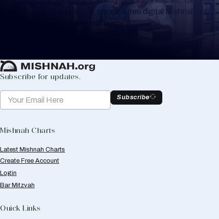
Whether you are learning Mishnayos for a Shloshim, Yahrzeit
or for your own knowledge, create a free digital Mishnah chart
to help you keep track of your learning.
Create Mishnah Chart
Subscribe for updates.
Subscribe
Mishnah Charts
Latest Mishnah Charts
Create Free Account
Login
Bar Mitzvah
Quick Links