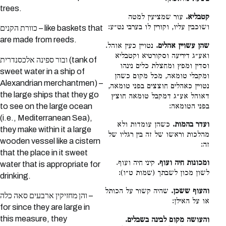
trees.
קטבליא.
עור שמציעין למטה
ושוכבין עליו, וקורין לו בערבי נט״ע:
כוורת הקנים – like baskets that
are made from reeds.
שהן עשויין אהלים.
נטויין כעין אוהל.
ואע״ג דיריעה וסקורטיא וקטבליא
ובור ספינה אלכסנדרית (tank of
וסדין ומפץ ומחצלת כלים נינהו
sweet water in a ship of
ומקבלי טומאה, מכל מקום כשהן
Alexandrian merchantmen) –
נטויין כאהלים חוצצים בפני טומאה,
the large ships that they go
דאוהל אע״ג דמקבל טומאה חוצץ
to see on the large ocean
בפני הטומאה:
(i.e., Mediterranean Sea),
ועדר בהמות.
כשהן עומדות ולא
they make within it a large
מהלכות וראשו של זה בין רגליו של
wooden vessel like a cistern
זה:
that the place in it sweet
ומכונות חיה ועוף.
קיני חיה ועוף.
water that is appropriate for
לשון מכון לשבתך (שמות ט״ו):
drinking.
והעוף ששכן.
שהיה קשור על הכותל
והן מחזיקין ארבעים סאה כלה –
או על האילן:
for since they are large in
this measure, they
והעושה מקום לבינה בשבלים.