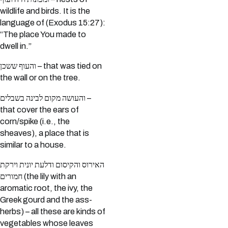
wildlife and birds. It is the
language of (Exodus 15:27):
“The place You made to
dwell in.”
והעוף ששכן – that was tied on
the wall or on the tree.
והעושה מקום לבינה בשבלים –
that cover the ears of
corn/spike (i.e., the
sheaves), a place that is
similar to a house.
האירוס והקיסום ודלעת יונית וירקת
חמורים (the lily with an
aromatic root, the ivy, the
Greek gourd and the ass-
herbs) – all these are kinds of
vegetables whose leaves