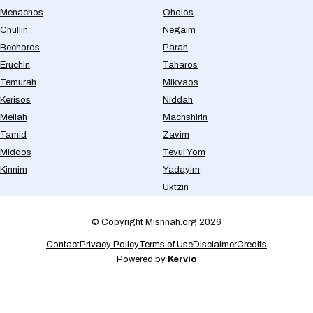
Menachos
Oholos
Chullin
Negaim
Bechoros
Parah
Eruchin
Taharos
Temurah
Mikvaos
Kerisos
Niddah
Meilah
Machshirin
Tamid
Zavim
Middos
Tevul Yom
Kinnim
Yadayim
Uktzin
© Copyright Mishnah.org 2026
Contact
Privacy Policy
Terms of Use
Disclaimer
Credits
Powered by
Kervio