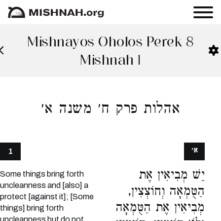
Mishnayos Oholos Perek 8
Mishnah 1
אהלות פרק ח׳ משנה א׳
א׳
1
יֵשׁ מְבִיאִין אֶת
Some things bring forth
uncleanness and [also] a
הַטֻּמְאָה וְחוֹצְצִין,
protect [against it]; [Some
מְבִיאִין אֶת הַטֻּמְאָה
things] bring forth
uncleanness but do not