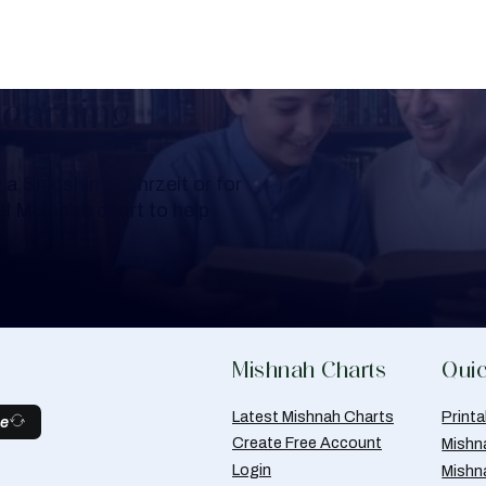
Learning
a Shloshim, Yahrzeit or for
al Mishnah chart to help
Mishnah Charts
Quic
Latest Mishnah Charts
Print
be
Create Free Account
Mishn
Login
Mishn