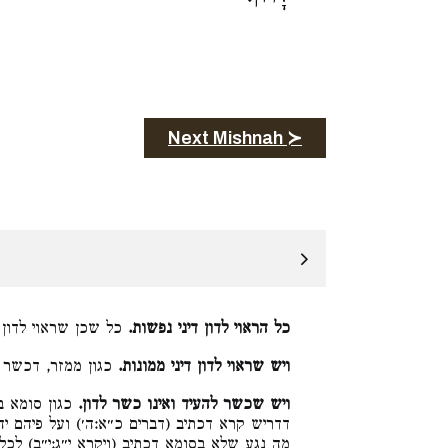
Next Mishnah ≻
י לדון דיני ממונות:
כל הראוי לדון דיני נפשות.
ופסול לדיני נפשות:
ויש שראוי לדון דיני ממונות.
 ר׳ מאיר היא
ויש שכשר להעיד ואינו כשר לדון.
על פיהם יהיה כל ריב וכל נגע, מקיש ריב לנגע.
י״ב) לכל מראה עיני הכהן, אף ריב שלא בסומא.