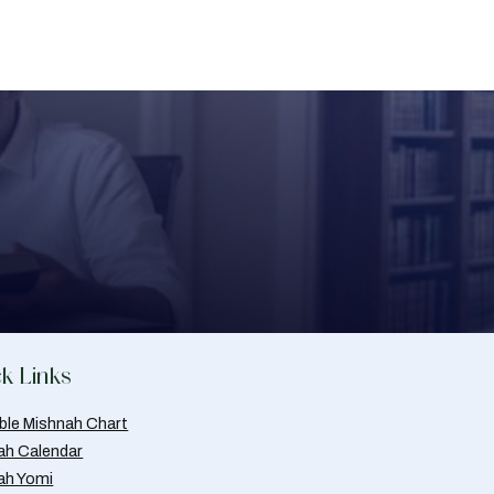
k Links
able Mishnah Chart
ah Calendar
ah Yomi