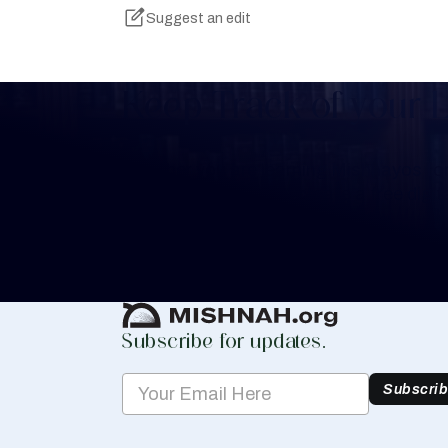
Suggest an edit
Keep Track of your 
Whether you are learning Mishnayos for 
your own knowledge, create a free digit
you keep track of your learning.
Create Mishnah Chart
Subscribe for updates.
Subscri