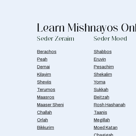
Learn Mishnayos On
Seder Zeraim
Seder Moed
Berachos
Shabbos
Peah
Eruvin
Demai
Pesachim
Kilayim
Shekalim
Sheviis
Yoma
Terumos
Sukkah
Maasros
Beitzah
Maaser Sheni
Rosh Hashanah
Challah
Taanis
Orlah
Megillah
Bikkurim
Moed Katan
Chagigah