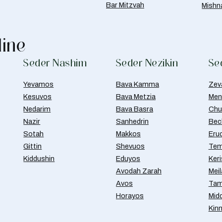
Bar Mitzvah
Mishn
line
Seder Nashim
Seder Nezikin
Se
Yevamos
Bava Kamma
Zev
Kesuvos
Bava Metzia
Men
Nedarim
Bava Basra
Chul
Nazir
Sanhedrin
Bec
Sotah
Makkos
Eru
Gittin
Shevuos
Tem
Kiddushin
Eduyos
Ker
Avodah Zarah
Meil
Avos
Tam
Horayos
Mid
Kin