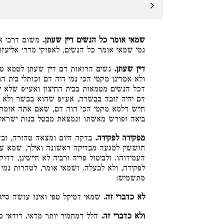
שמאי אומר כל הנשים דיין שעתן.
משום דרבי אל
נמי שמאי אומר כל הנשים, לאפוקי מדר׳ אליעז:
דיין שעתן.
נשים הרואות דם דיין שעתן לטמא ט,
ולא אמרינן מקמי הכי נמי היה דם וכותלי בית.
דכל הנשים מטמאות בבית החיצון ואע״פ שלא י)
דם יהיה זובה בבשרה, אע״פ שהוא בבשר ולא 
חייש דלמא מקמי הכי הוה דם, שאם אתה אומר 
ביאה ופורש מאשתו ונמצאת מבטל בנות ישראל:
מפקידה לפקידה.
בדקה היום ומצאה טהורה, ו,
חוששין למגעה מבדיקה ראשונה ואילך, שמא עם 
העמידוהו. ולביטול פריה ורביה לא חיישינן, דד
לפקידה, ולא לבעלה. ושמאי אומר, לטהרות נמי ל
מתשמיש:
לא כדברי זה.
שמאי דמיקל טפי ואינו עושה סייג:
ולא כדברי זה.
הלל דמחמיר יותר מדאי. דודאי כו