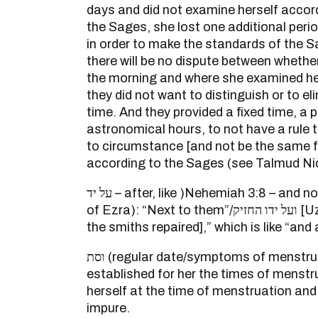
days and did not examine herself accord
the Sages, she lost one additional perio
in order to make the standards of the S
there will be no dispute between whethe
the morning and where she examined her
they did not want to distinguish or to el
time. And they provided a fixed time, a 
astronomical hours, to not have a rule 
to circumstance [and not be the same fo
according to the Sages (see Talmud Ni
על יד – after, like )Nehemiah 3:8 – and not as it states, Chapter 3
of Ezra): “Next to them”/ועל ידו החזיק [Uzziel son of Harhiah, of
the smiths repaired],” which is like “and 
וסת (regular date/symptoms of menstruation) – fixed , that it was
established for her the times of menst
herself at the time of menstruation and
impure.