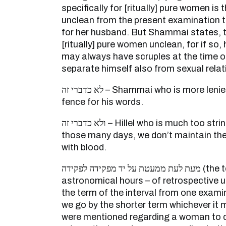
specifically for [ritually] pure women i
unclean from the present examination to
for her husband. But Shammai states, 
[ritually] pure women unclean, for if so, 
may always have scruples at the time o
separate himself also from sexual relati
לא כדברי זה – Shammai who is more lenient and doesn’t make a
fence for his words.
ולא כדברי זה – Hillel who is much too stringent, for certainly all
those many days, we don’t maintain the
with blood.
מעת לעת ממעטת על יד מפקידה לפקידה (the term of twenty-four
astronomical hours – of retrospective 
the term of the interval from one examina
we go by the shorter term whichever it 
were mentioned regarding a woman to d