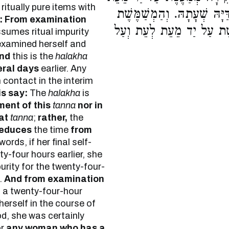
ritually pure items with
יָּהּ שְׁעָתָהּ. וְהַמְשַׁמֶּשֶׁת
s: From examination
עֶטֶת עַל יַד מֵעֵת לְעֵת וְעַל
ssumes ritual impurity
 examined herself and
nd
this is the
halakha
eral days
earlier. Any
 contact in the interim
s say:
The
halakha
is
ment of this
tanna
nor in
at
tanna
;
rather,
the
reduces
the time
from
words, if her final self-
-four hours earlier, she
urity for the twenty-four-
d.
And from examination
m
a twenty-four-hour
herself in the course of
d, she was certainly
or
any woman who has a