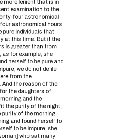
 more lenient that is in
esent examination to the
twenty-four astronomical
y-four astronomical hours
 pure individuals that
at this time. But if the
s is greater than from
, as for example, she
nd herself to be pure and
mpure, we do not defile
were from the
 And the reason of the
for the daughters of
e morning and the
t the purity of the night,
e purity of the morning.
ning and found herself to
rself to be impure, she
e [woman] who sat many