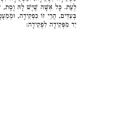
לְעֵת. כָּל אִשָּׁה שֶׁיֶּשׁ לָהּ וֶסֶת, דַּ
בְּעִדִּים, הֲרֵי זוֹ כִפְקִידָה, וּמְמַ
יַד מִפְּקִידָה לִפְקִידָה: