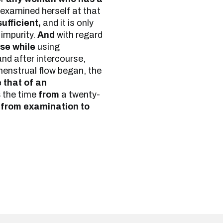
examined herself at that
sufficient,
and it is only
 impurity.
And
with regard
se while
using
nd after intercourse,
menstrual flow began, the
ke that of an
s
the time
from
a twenty-
e
from examination to