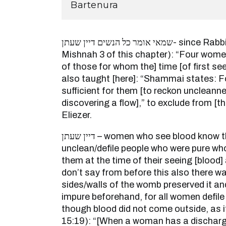
Bartenura
שמאי אומר כל הנשים דיין שעתן- since Rabbi Eliezer states (see
Mishnah 3 of this chapter): “Four women
of those for whom the] time [of first seei
also taught [here]: “Shammai states: For
sufficient for them [to reckon uncleanne
discovering a flow],” to exclude from [
Eliezer.
דיין שעתן – women who see blood know their time to make
unclean/defile people who were pure wh
them at the time of their seeing [blood
don’t say from before this also there w
sides/walls of the womb preserved it and
impure beforehand, for all women defile
though blood did not come outside, as it
15:19): “[When a woman has a discharge