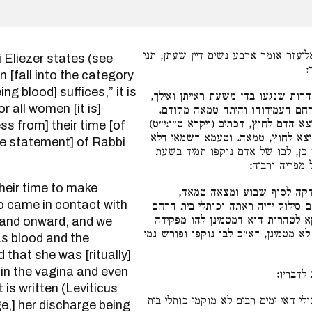
יעזר אומר ארבע נשים דיין שעתן, תני
ר
 [fall into the category
ng blood] suffices,” it is
הרות שנגעו בהן משעת ראייתן ואילך
 all women [it is]
 הרחם העמידוהו והיתה טמאה מקודם
צא הדם לחוץ, דכתיב (ויקרא ט״ו:י״ט
ss from] their time [of
יצא לחוץ, טמאה. וטעמא דשמאי דלא
the statement] of Rabbi
כן, לבו של אדם נוקפו תמיד בשעת
 מפריה ורביה
בדקה לסוף שבוע ומצאה טמאה
o came in contact with
סילוק ידיה ראתה וכותלי בית הרחם
וקא לטהרות הוא דמטמינן להו מפקידה
] and onward, and we
א מטמינן, דא״כ לבו נוקפו ופורש נמי
as blood and the
 that she was [ritually]
 in the vagina and even
 לדבריו
 is written (Leviticus
לי האי ימים רבים לא מוקמי כותלי בית
,] her discharge being