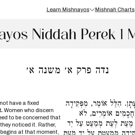
Learn Mishnayos
Mishnah Charts
ayos Niddah Perek 1 
נדה פרק א׳ משנה א׳
ְעָתָן. הִלֵּל אוֹמֵר, מִפְּקִידָה
not have a fixed
t.
Women who discern
 וַחֲכָמִים אוֹמְרִים, לֹא
eed to be concerned that
ָא מֵעֵת לְעֵת מְמַעֵט עַל יַד
hey noticed it. Rather,
s begins at that moment,
פְקִידָה מְמַעֶטֶת עַל יַד מֵעֵת