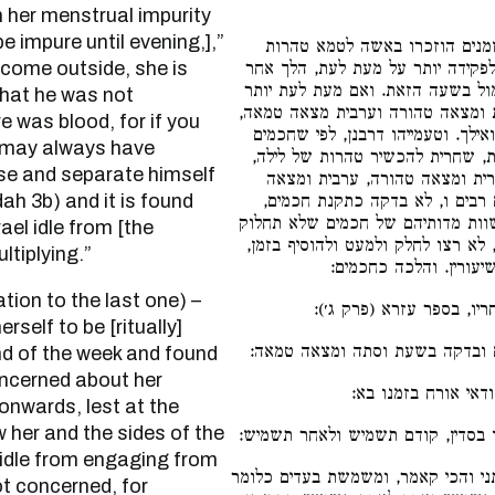
n her menstrual impurity
 impure until evening,],”
מנים הוזכרו באשה לטמא טהרות
t come outside, she is
פקידה יותר על מעת לעת, הלך אחר
ל בשעה הזאת. ואם מעת לעת יותר
that he was not
ת ומצאה טהורה וערבית מצאה טמאה
e was blood, for if you
לך. וטעמייהו דרבנן, לפי שחכמים
d) may always have
ית, שחרית להכשיר טהרות של לילה
rse and separate himself
ית ומצאה טהורה, ערבית ומצאה
dah 3b) and it is found
ם רבים ו, לא בדקה כתקנת חכמים
שוות מדותיהם של חכמים שלא תחלוק
ael idle from [the
 לא רצו לחלק ולמעט ולהוסיף בזמן
tiplying.”
שיעורין. והלכה כחכמים
חריו, בספר עזרא (פרק ג׳
self to be [ritually]
ם ובדקה בשעת וסתה ומצאה טמאה
nd of the week and found
concerned about her
ודאי אורח בזמנו בא
onwards, lest at the
her and the sides of the
ו בסדין, קודם תשמיש ולאחר תשמיש
 idle from engaging from
ני והכי קאמר, ומשמשת בעדים כלומר
ot concerned, for