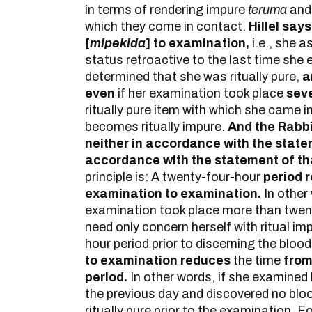
in terms of rendering impure
teruma
and 
which they come in contact.
Hillel say
[
mipekida
] to examination,
i.e., she a
status retroactive to the last time she
determined that she was ritually pure,
a
even
if her examination took place
sev
ritually pure item with which she came in
becomes ritually impure.
And the Rabbi
neither in accordance with the state
accordance with the statement of th
principle is: A twenty-four-hour
period 
examination to examination.
In other 
examination took place more than twenty
need only concern herself with ritual imp
hour period prior to discerning the bloo
to examination reduces
the time
fro
period.
In other words, if she examined 
the previous day and discovered no bloo
ritually pure prior to the examination. F