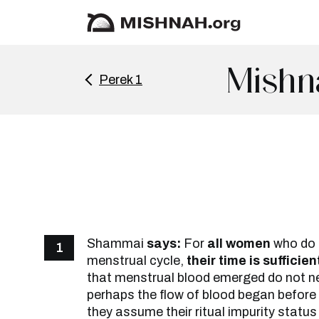
Mishn
Perek 1
Shammai
says:
For
all women
who do 
1
menstrual cycle,
their time is sufficien
that menstrual blood emerged do not n
perhaps the flow of blood began before t
they assume their ritual impurity statu