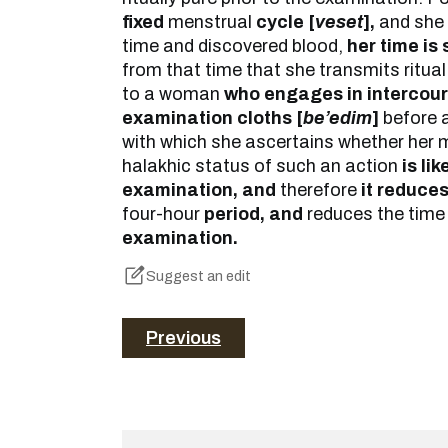
fixed
menstrual
cycle [
veset
],
and she 
time and discovered blood,
her time is 
from that time that she transmits ritual
to a woman
who engages in intercour
examination cloths [
be’edim
]
before a
with which she ascertains whether her 
halakhic status of such an action
is li
examination, and
therefore
it reduce
four-hour
period, and
reduces the tim
examination.
Suggest an edit
Previous