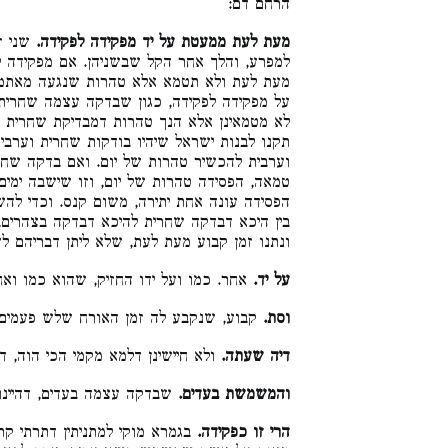
הרחם דם:
מעת לעת ממעטת על יד מפקידה לפקידה.
שני ז
למפרע, והלך אחר הקל שבשניהן. אם מפקידה ל
מעת לעת ולא תטמא אלא טהרות שנגעה מאתמו
על מפקידה לפקידה, כגון שבדקה עצמה שחרי,
לא מטמאינן אלא הנך טהרות דמבדיקת שחרית ואי
תקנו לבנות ישראל שיהיו בודקות שחרית וערב,
וערבית להכשיר טהרות של יום. ואם בדקה שחר
טמאה, הפסידה טהרות של יום, וזו שישבה ימי,
הפסידה עונה אחת יתירה, משום קנס. וכדי לה
בין היכא דבדקה שחרית להיכא דבדקה בצהרים,,
ונתנו זמן קבוע מעת לעת, שלא ליתן דבריהם ל:
על יד.
אחר. כמו ועל ידו החזיק, שהוא כמו וא):
וסת.
קבוע, שנקבע לה זמן האורח שלש פעמי:
דיה שעתה.
ולא חיישינן דלמא מקמי הכי הוה, ד:
והמשמשת בעדים.
שבדקה עצמה בעדים, דהיינ:
הרי זו כפקידה.
בגמרא מוקי למתניתין דתרתי קת