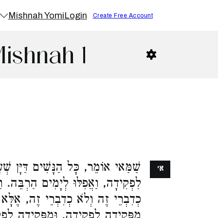
Mishnah Yomi
Login
Create Free Account
Mishnah 1
שַׁמַּאי אוֹמֵר, כָּל הַנָּשִׁים דַּיָּן שׁ
א׳
לִפְקִידָה, וַאֲפִלּוּ לְיָמִים הַרְבֵּה.
כְדִבְרֵי זֶה וְלֹא כְדִבְרֵי זֶה, אֶלּ
מִפְּקִידָה לִפְקִידָה, וּמִפְּקִידָה לִ