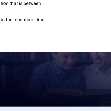
tion that is between
Learning
a Shloshim, Yahrzeit or for
al Mishnah chart to help