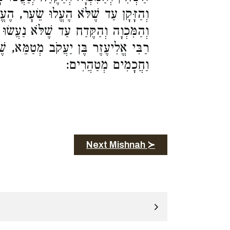
וְהַזָּקָן עַד שֶׁלֹּא הֶעֱלוּ שֵׂעָר, הֶעֱל
וְהַמִּכְוָה וְהַקֶּדַח עַד שֶׁלֹּא נַעֲשׂו,
רַבִּי אֱלִיעֶזֶר בֶּן יַעֲקֹב מְטַמֵּא, שׁ.
וַחֲכָמִים מְטַהֲרִים:
Next Mishnah ≻