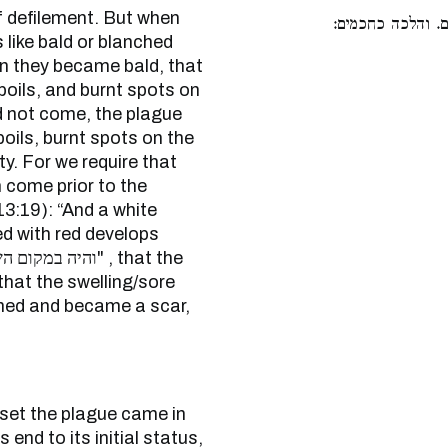
of defilement. But when
ם. והלכה כחכמים
s like bald or blanched
en they became bald, that
, boils, and burnt spots on
id not come, the plague
oils, burnt spots on the
ty. For we require that
n come prior to the
 13:19): “And a white
ed with red develops
that the swelling/sore
rned and became a scar,
s end to its initial status,