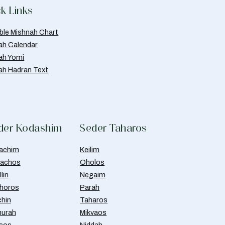
k Links
able Mishnah Chart
ah Calendar
ah Yomi
ah Hadran Text
der Kodashim
Seder Taharos
achim
Keilim
achos
Oholos
lin
Negaim
horos
Parah
chin
Taharos
urah
Mikvaos