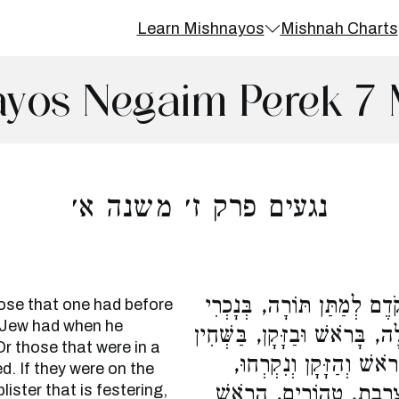
Learn Mishnayos
Mishnah Charts
yos Negaim Perek 7 
נגעים פרק ז׳ משנה א׳
ֶם לְמַתַּן תּוֹרָה, בְּנָכְרִי
hose that one had before
-Jew had when he
ְלָה, בָּרֹאשׁ וּבַזָּקָן, בַּשְּׁחִין
Or those that were in a
רֹאשׁ וְהַזָּקָן וְנִקְרְחוּ
. If they were on the
lister that is festering,
וּ צָרֶבֶת, טְהוֹרִים. הָרֹאשׁ