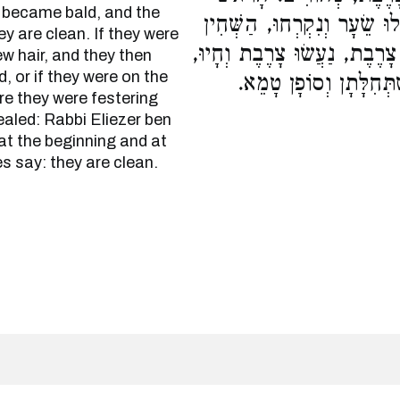
 became bald, and the
וּ שֵׂעָר וְנִקְרְחוּ, הַשְּׁחִין
hey are clean. If they were
ּ צָרֶבֶת, נַעֲשׂוּ צָרֶבֶת וְחָיוּ
w hair, and they then
 or if they were on the
ֶתְּחִלָּתָן וְסוֹפָן טָמֵא
ore they were festering
aled: Rabbi Eliezer ben
at the beginning and at
s say: they are clean.