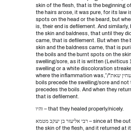
skin of the flesh, that is the beginning 
the hairs arose, it was pure, for its law i
spots on the head or the beard, but wh
is, their end is defilement. And similarly
the skin and baldness, that until they d
came, that is defilement. But when the b
skin and the baldness came, that is puri
the boils and the burnt spots on the ski
swelling/sore, as it is written (Leviticus
swelling or a white discoloration streak
where the inflammation was,”/"והיה במקום השחין שאת" , that the
boils precede the swelling/sore and not 
precedes the boils. And when they retu
that is defilement.
והיו – that they healed properly/nicely.
רבי אליעזר בן יעקב מטמא – since at the outset the plague came in
the skin of the flesh, and it returned at it