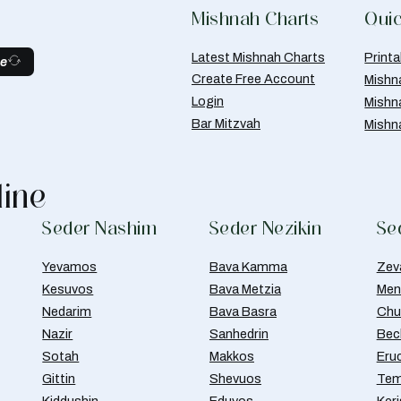
Mishnah Charts
Quic
Latest Mishnah Charts
Print
be
Create Free Account
Mishn
Login
Mishn
Bar Mitzvah
Mishn
line
Seder Nashim
Seder Nezikin
Se
Yevamos
Bava Kamma
Zev
Kesuvos
Bava Metzia
Men
Nedarim
Bava Basra
Chul
Nazir
Sanhedrin
Bec
Sotah
Makkos
Eru
Gittin
Shevuos
Tem