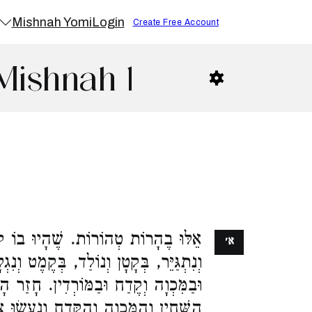
Mishnah Yomi
Login
Create Free Account
Mishnah 1
אֵלּוּ בֶהָרוֹת טְהוֹרוֹת. שֶׁהָיוּ בוֹ קֹד
א׳
וְנִתְגַּיֵּר, בְּקָטָן וְנוֹלַד, בְּקֶמֶט וְנִג
וּבַמִּכְוָה וְקֶדַח וּבַמּוֹרְדִין. חָזַר הָ,
הַשְּׁחִין וְהַמִּכְוָה וְהַקֶּדַח וְנַעֲשׂ