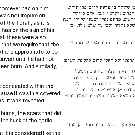
י שהיתה בו צרעת קודם מתן תורה
תיב (ויקרא י״ג:ב׳) אדם כי יהיה
, was not impure on
חשיב, מהתם נפקי דבעינן שיוולד הנגע
f the Torah, as it is
א נתגייר וקטן עד שלא נולד, וכן
 has on the skin of his
all these were also
הקמט והיה טהור מפני שהוא בבית
 that we require that the
 it is appropriate to be
convert until he had not
תרפאו ולא העלו קרום כקליפת השום
een born. And similarly,
ר, היינו תחלתן טומאה. וכשעלו
ינו סופן טומאה. וכן שחין ומכוה
שבא השחין והמכוה והקדח, היינו
יב (ויקרא י״ג:י״ט) והיה במקום
ecause it was in a covered
ם השאת לשחין. כשחזרו ונעשו צרבת
s, it was revealed.
the husk of the garlic.
נגע בעור הבשר וחזר סופו לקדמותו