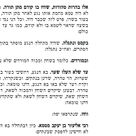
אלו בהרות טהורות, שהיו בו קודם מתן תורה.
מ,
לא היה טמא מחמת אותו נגע לאחר מתן תורה, דכ
בעור בשרו, פרט לזה שכבר היה. וכל הני נמי ד
בשעה שראוי ליטמא בו ולא קודם, כמו גר עד של
כולם:
בקמט ונתגלה.
שהיה מתחלה הנגע מוסתר בתוך 
הסתרים, ואח״כ נתגלה:
ובמורדים.
כלומר בשחין ומכוה המורדים שלא נ:
עד שלא העלו שער.
בא הנגע, דחשיבי כעור בש
שערות, הוי טהרה, שדינן בנתקים. וכשנקרחו, הי
וקדח דעד שלא באו בא הנגע, היינו טומאה. וכ
טהרה. דבעינן שיקדים השחין והמכוה לשאת, דכת
השחין שאת, שיקדים השחין לשאת ולא שתקדי,
היינו טומאה:
וחיו.
שנתרפאו יפה:
רבי אליעזר בן יעקב מטמא.
כיון דבתחילה בא ה,
לא חיישינן להפסק שבינתיים: