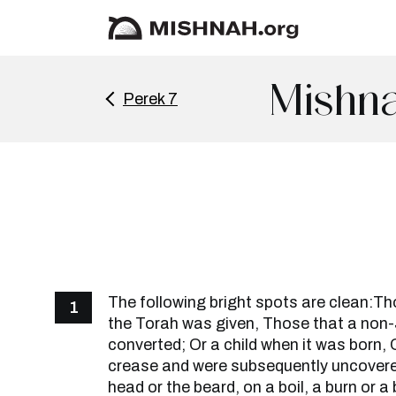
Mishna
Perek 7
The following bright spots are clean:T
1
the Torah was given, Those that a non
converted; Or a child when it was born, 
crease and were subsequently uncovered
head or the beard, on a boil, a burn or a b