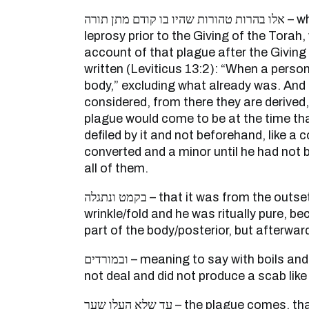
אלו בהרות טהורות שהיו בו קודם מתן תורה – whomever had on him
leprosy prior to the Giving of the Torah
account of that plague after the Giving o
written (Leviticus 13:2): “When a person
body,” excluding what already was. And 
considered, from there they are derived,
plague would come to be at the time that
defiled by it and not beforehand, like a 
converted and a minor until he had not b
all of them.
בקמט ונתגלה – that it was from the outset concealed within the
wrinkle/fold and he was ritually pure, b
part of the body/posterior, but afterward
ובמורדים – meaning to say with boils and burns, the scars that did
not deal and did not produce a scab like 
עד שלא העלו שער – the plague comes, that it is considered like the