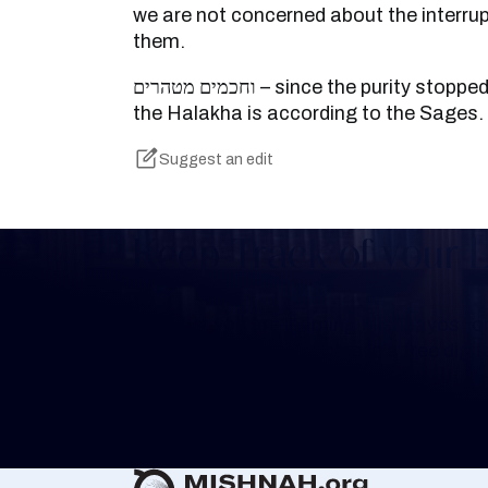
we are not concerned about the interrup
them.
וחכמים מטהרים – since the purity stopped in the meantime. And
the Halakha is according to the Sages.
Suggest an edit
Keep Track of your 
Whether you are learning Mishnayos for 
your own knowledge, create a free digit
you keep track of your learning.
Create Mishnah Chart