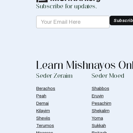
Subscribe for updates.
Subscri
Learn Mishnayos On
Seder Zeraim
Seder Moed
Berachos
Shabbos
Peah
Eruvin
Demai
Pesachim
Kilayim
Shekalim
Sheviis
Yoma
Terumos
Sukkah