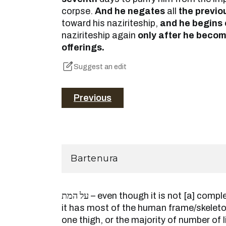
corpse.
And he negates
all
the previo
toward his naziriteship,
and he begins
naziriteship again
only after he becom
offerings.
Suggest an edit
Previous
Bartenura
על המת – even though it is not [a] complete [body] but rather that
it has most of the human frame/skeleto
one thigh, or the majority of number of 