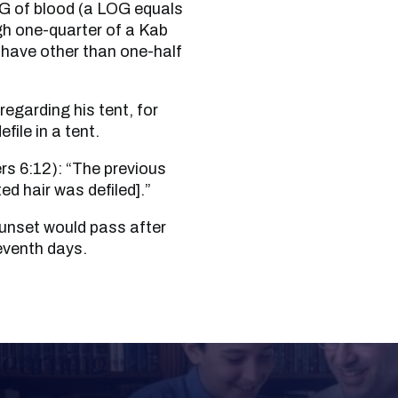
OG of blood (a LOG equals
gh one-quarter of a Kab
 shave other than one-half
file in a tent.
ed hair was defiled].”
seventh days.
Learning