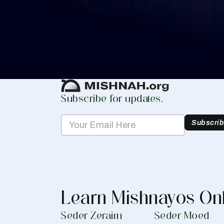
Whether you are learning Mishnayos for 
your own knowledge, create a free digit
you keep track of your learning.
Create Mishnah Chart
Subscribe for updates.
Subscri
Learn Mishnayos On
Seder Zeraim
Seder Moed