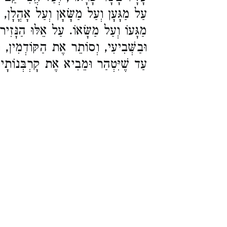
עַל מַגָּעָן וְעַל מַשָּׂאָן וְעַל אָהֳלָן,
מַגָּעוֹ וְעַל מַשָּׂאוֹ. עַל אֵלּוּ הַנָּזִיר מ
וּבַשְּׁבִיעִי, וְסוֹתֵר אֶת הַקּוֹדְמִין, 
עַד שֶׁיִּטְהַר וּמֵבִיא אֶת קָרְבְּנוֹתָי: