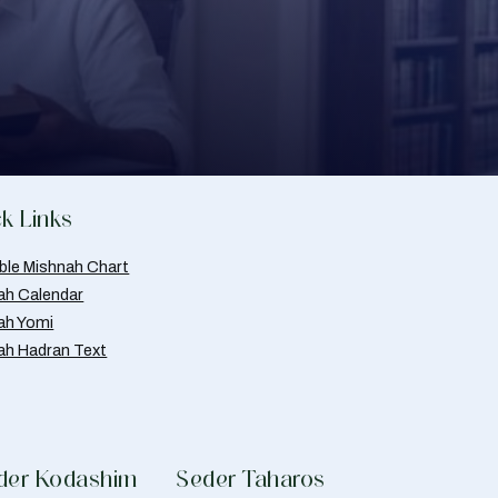
k Links
able Mishnah Chart
ah Calendar
ah Yomi
ah Hadran Text
der Kodashim
Seder Taharos