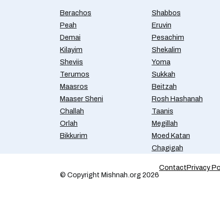
Berachos
Shabbos
Peah
Eruvin
Demai
Pesachim
Kilayim
Shekalim
Sheviis
Yoma
Terumos
Sukkah
Maasros
Beitzah
Maaser Sheni
Rosh Hashanah
Challah
Taanis
Orlah
Megillah
Bikkurim
Moed Katan
Chagigah
Contact
Privacy Po
© Copyright Mishnah.org 2026