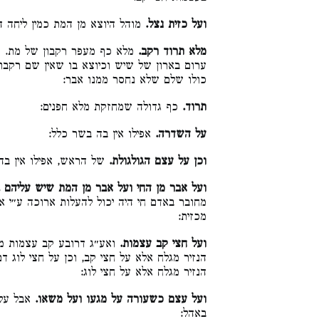
ועל כזית נצל.
מוהל היוצא מן המת כמין ליחה:
מלא תרוד רקב.
מלא כף מעפר רקבון של מת. ו
ערום בארון של שיש וכיוצא בו שאין שם רקבו
כולו שלם שלא נחסר ממנו אבר:
תרוד.
כף גדולה שמחזקת מלא חפנים:
על השדרה.
אפילו אין בה בשר כלל:
וכן על עצם הגולגולת.
של הראש, אפילו אין ב:
ועל אבר מן החי ועל אבר מן המת שיש עליהם .
מחובר באדם חי היה יכול להעלות ארוכה ע״י א
מכזית:
ועל חצי קב עצמות.
ואע״ג דרובע קב עצמות מט
הנזיר מגלח אלא על חצי קב, וכן על חצי לוג ד
הנזיר מגלח אלא על חצי לוג:
ועל עצם כשעורה על מגעו ועל משאו.
אבל על 
באהל: