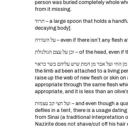
person was buried completely whole whe
from it missing.
תרוד – a large spoon that holds a handful [of dust from the
decaying body].
על השדרה – even if there isn’t any flesh a
וכן על עצם הגולגולת – of the head, e
ועל אבר מן החי ועל אבר מן המת שיש עליהם בשר כראוי – ever
the limb ad been attached to a living pe
raise up the web of new flesh or skin o
appropriate through the same flesh which
appropriate, and it is less than an olive’s
ועל חצי קב עצמות – and even though a quarter of a Kab of bones
defiles in a tent, there is a usage dati
from Sinai (a traditional interpretation o
Nazirite does not shave/cut off his hair