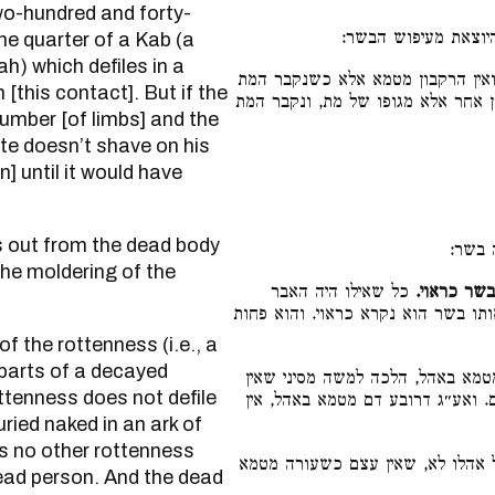
wo-hundred and forty-
 היוצאת מעיפוש הבשר
ne quarter of a Kab (a
h) which defiles in a
אין הרקבון מטמא אלא כשנקבר המת
 [this contact]. But if the
ן אחר אלא מגופו של מת, ונקבר המת
number [of limbs] and the
ite doesn’t shave on his
 until it would have
ה בשר
he moldering of the
בשר כראוי
כל שאילו היה האבר
ותו בשר הוא נקרא כראוי. והוא פחות
parts of a decayed
מא באהל, הלכה למשה מסיני שאין
ttenness does not defile
ם. ואע״ג דרובע דם מטמא באהל, אין
ied naked in an ark of
 is no other rottenness
אהלו לא, שאין עצם כשעורה מטמא
dead person. And the dead