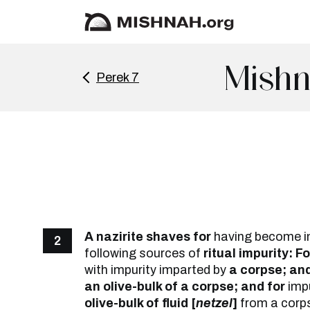
Mishn
Perek 7
A nazirite shaves for
having become i
2
following sources of
ritual impurity: Fo
with impurity imparted by
a corpse; and
an olive-bulk of a corpse; and for
impu
olive-bulk of fluid [
netzel
]
from a corp