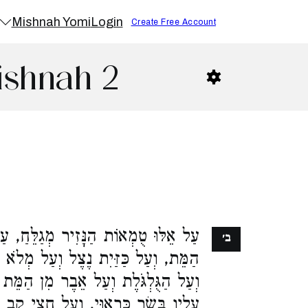
Mishnah Yomi
Login
Create Free Account
ishnah 2
עַל אֵלּוּ טֻמְאוֹת הַנָּזִיר מְגַלֵּחַ, עַ
ב׳
הַמֵּת, וְעַל כַּזַּיִת נֶצֶל וְעַל מְלֹא 
וְעַל הַגֻּלְגֹּלֶת וְעַל אֵבֶר מִן הַמֵּת 
עָלָיו בָּשָׂר כָּרָאוּי, וְעַל חֲצִי קַ,