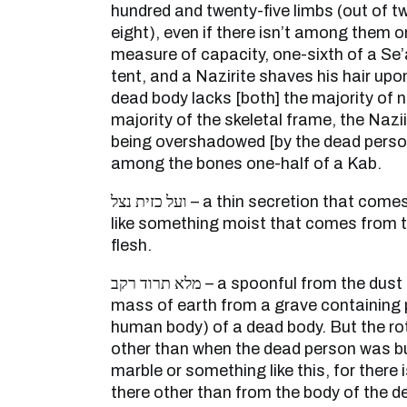
hundred and twenty-five limbs (out of t
eight), even if there isn’t among them o
measure of capacity, one-sixth of a Se’a
tent, and a Nazirite shaves his hair upon
dead body lacks [both] the majority of 
majority of the skeletal frame, the Nazi
being overshadowed [by the dead person]
among the bones one-half of a Kab.
ועל כזית נצל – a thin secretion that comes out from the dead body
like something moist that comes from t
flesh.
מלא תרוד רקב – a spoonful from the dust of the rottenness (i.e., a
mass of earth from a grave containing 
human body) of a dead body. But the ro
other than when the dead person was bur
marble or something like this, for there
there other than from the body of the 