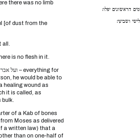
re there was no limb
ימים הראשונים יפלו
ישי ושביעי
t all.
ven if there is no flesh in it.
ything for
rson, he would be able to
n a healing wound as
 it is called, as
 bulk.
ng from Moses as delivered
f a written law) that a
 other than on one-half of