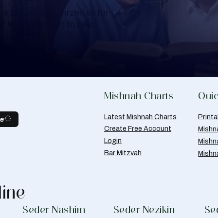
a Shloshim, Yahrzeit or for
al Mishnah chart to help
Mishnah Charts
Quic
Latest Mishnah Charts
Print
be
Create Free Account
Mishn
Login
Mishn
Bar Mitzvah
Mishn
line
Seder Nashim
Seder Nezikin
Se