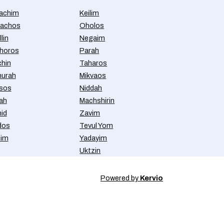
achim
Keilim
achos
Oholos
lin
Negaim
horos
Parah
chin
Taharos
urah
Mikvaos
isos
Niddah
ah
Machshirin
id
Zavim
dos
Tevul Yom
nim
Yadayim
Uktzin
Powered by
Kervio