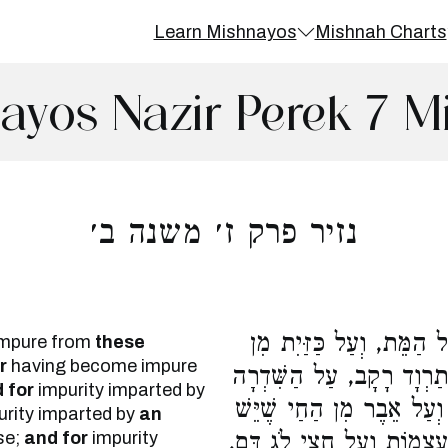
Learn Mishnayos
Mishnah Charts
ayos Nazir Perek 7 M
נזיר פרק ז׳ משנה ב׳
ל הַמֵּת, וְעַל כַּזַּיִת מִן
mpure from
these
r
having become impure
תַרְוָד רָקָב, עַל הַשִּׁדְרָה
 for
impurity imparted by
וְעַל אֵבֶר מִן הַחַי שֶׁיֵּשׁ
rity imparted by
an
se;
and for
impurity
ב עֲצָמוֹת וְעַל חֲצִי לֹג דָּם