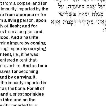
t
from a corpse; and
for
 וְעַל עֶצֶם כַּשְּׂעֹרָה, עַל
impurity imparted by
the
ְגַלֵּחַ וּמַזֶּה בַּשְּׁלִישִׁי
mb from a corpse or for
m a living
person,
upon
וְאֵינוֹ מַתְחִיל לִמְנוֹת אֶלָּא
ty of
flesh; and for
ו
es
from a corpse;
and
lood.
And
a nazirite
oming impure
by coming
ing impure by
carrying
r tent,
i.e., if he was
 entered a tent that
nt over him.
And
as
for a
haves
for
becoming
and by carrying it.
the impurity imparted in
of as the bone.
For
all of
 and
a priest
sprinkles
e third and on the
urity imparted by a