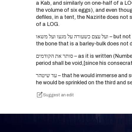
a Kab, and similarly on one-half of a L
the volume of six eggs), and even thou
defiles, in a tent, the Nazirite does not
of a LOG.
ועל עצם כשעורה על מגעו ועל משאו – but not regarding his tent, for
the bone that is a barley-bulk does not de
סותר את הקודמים – as it is written (Numbers 6:12): “The previous
period shall be void,[since his consecrat
עד שיטהר – that he would immerse and sunset would pass after
he would be sprinkled on the third and 
Suggest an edit
Keep Track of your 