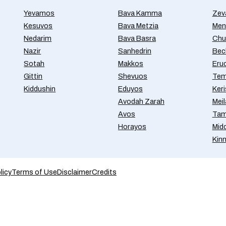
Yevamos
Bava Kamma
Zev
Kesuvos
Bava Metzia
Men
Nedarim
Bava Basra
Chul
Nazir
Sanhedrin
Bec
Sotah
Makkos
Eru
Gittin
Shevuos
Tem
Kiddushin
Eduyos
Ker
Avodah Zarah
Meil
Avos
Tam
Horayos
Mid
Kin
licy
Terms of Use
Disclaimer
Credits