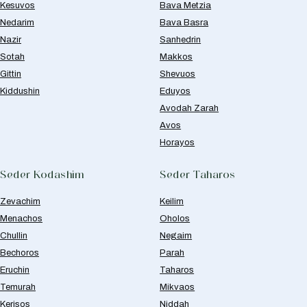
Kesuvos
Bava Metzia
Nedarim
Bava Basra
Nazir
Sanhedrin
Sotah
Makkos
Gittin
Shevuos
Kiddushin
Eduyos
Avodah Zarah
Avos
Horayos
Seder Kodashim
Seder Taharos
Zevachim
Keilim
Menachos
Oholos
Chullin
Negaim
Bechoros
Parah
Eruchin
Taharos
Temurah
Mikvaos
Kerisos
Niddah