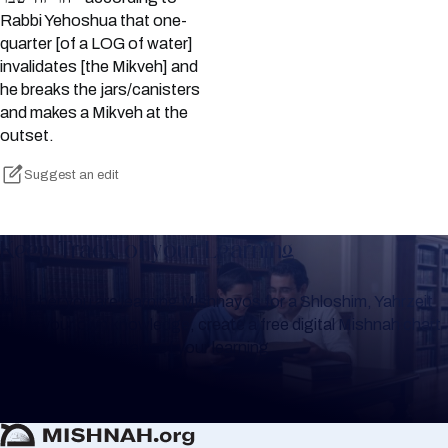
Rabbi Yehoshua that one-
quarter [of a LOG of water]
invalidates [the Mikveh] and
he breaks the jars/canisters
and makes a Mikveh at the
outset.
Suggest an edit
Keep Track of your Learning
Whether you are learning Mishnayos for a Shloshim, Yahrzeit
or for your own knowledge, create a free digital Mishnah chart
to help you keep track of your learning.
Create Mishnah Chart