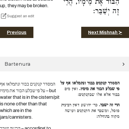
הַבּוֹר אֶת מֵימָיו, הֲרֵי
up, they may be broken.
זֶה יְשַׁבֵּר:
Suggest an edit
Previous
Next Mishnah ≻
Bartenura
המסדר קנקנים בבור ונתמלאו אף על
המסדר קנקנים בבור ונתמלאו אף
פי שבלע הבור את מימיו.
ואין מים
על פי שבלע הבור את מימיו – but
בבור אלא אלו שבקנקנים:
water that is in the cistern/pit
is none other than that
הרי זה ישבר.
כר׳ יהושע דאין רביעית
which are in the
פוסל, ומשבר את הקנקנים ועושה
מקוה בתחילה:
jars/cannisters.
הרי זה ישבר – according to