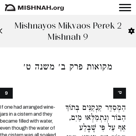
Mishnayos Mikvaos Perek 2
Mishnah 9
מקואות פרק ב׳ משנה ט׳
ט׳
9
הַמְסַדֵּר קַנְקַנִּים בְּתוֹךְ
If one had arranged wine-
jars in a cistern and they
הַבּוֹר וְנִתְמַלְּאוּ מַיִם,
became filled with water,
אַף עַל פִּי שֶׁבָּלַע
even though the water of
the cistern was all soaked