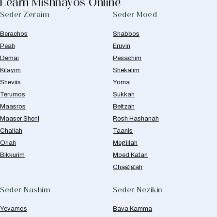
Learn Mishnayos Online
Seder Zeraim
Seder Moed
Berachos
Shabbos
Peah
Eruvin
Demai
Pesachim
Kilayim
Shekalim
Sheviis
Yoma
Terumos
Sukkah
Maasros
Beitzah
Maaser Sheni
Rosh Hashanah
Challah
Taanis
Orlah
Megillah
Bikkurim
Moed Katan
Chagigah
Seder Nashim
Seder Nezikin
Yevamos
Bava Kamma