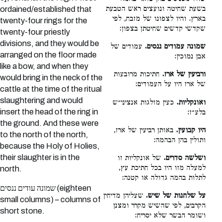
בשעת שחיטה ונועצים ראש הטבעת
ordained/established that
בארץ. והיו לצפונו של מזבח, לפי
twenty-four rings for the
שקדשי קדשים שחיטתן בצפון:
twenty-four priestly
divisions, and they would be
שמונה עמודים ננסים.
עמודים של
arranged on the floor made
אבן נמוכין:
like a bow, and when they
ורביעין של ארז.
חתיכות מרובעות
would bring in the neck of the
של ארז היו על העמודים:
cattle at the time of the ritual
slaughtering and would
ואונקליות.
כעין מזלגות אנציני״ש
insert the head of the ring in
בלע״ז:
the ground. And these were
היו קבועין.
באותן רביעין של ארז,
to the north of the north,
ותולין בהן הבהמה:
because the Holy of Holies,
their slaughter is in the
ושלשה סדרים.
של אונקליות זו
למעלה מזו היו בכל חתיכת עץ,
north.
לתלות בהמה גדולה או קטנה:
שמונה עודים ננסים (eighteen
על שלחנות של שיש.
שעליהן מדיחין
small columns) – columns of
הקרבים, לפי שהשיש מקרר ומצנן
short stone.
ושומר הבשר שלא יסריח: