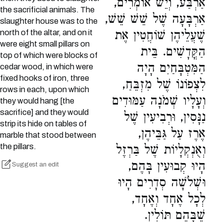
אַרְבַּע, וְיֵשׁ אוֹמְרִים,
the sacrificial animals. The
אַרְבָּעָה שֶׁל שֵׁשׁ שֵׁשׁ,
slaughter house was to the
north of the altar, and on it
שֶׁעֲלֵיהֶן שׁוֹחֲטִין אֶת
were eight small pillars on
הַקֳּדָשִׁים. בֵּית
top of which were blocks of
הַמִּטְבָּחַיִם הָיָה
cedar wood, in which were
fixed hooks of iron, three
לִצְפוֹנוֹ שֶׁל מִזְבֵּחַ,
rows in each, upon which
וְעָלָיו שְׁמֹנָה עַמּוּדִים
they would hang [the
sacrifice] and they would
נַנָּסִין, וּרְבִיעִין שֶׁל
strip its hide on tables of
אֶרֶז עַל גַּבֵּיהֶן,
marble that stood between
the pillars.
וְאֻנְקְלָיוֹת שֶׁל בַּרְזֶל
הָיוּ קְבוּעִין בָּהֶם,
Suggest an edit
וּשְׁלֹשָׁה סְדָרִים הָיוּ
לְכָל אֶחָד וְאֶחָד,
שֶׁבָּהֶם תּוֹלִין.