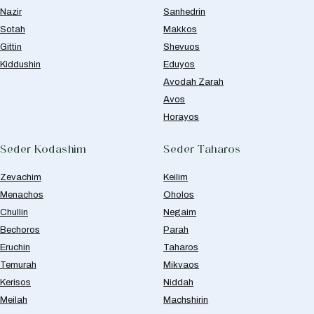
Nazir
Sanhedrin
Sotah
Makkos
Gittin
Shevuos
Kiddushin
Eduyos
Avodah Zarah
Avos
Horayos
Seder Kodashim
Seder Taharos
Zevachim
Keilim
Menachos
Oholos
Chullin
Negaim
Bechoros
Parah
Eruchin
Taharos
Temurah
Mikvaos
Kerisos
Niddah
Meilah
Machshirin