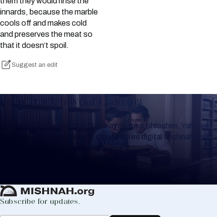
them they would rinse the
innards, because the marble
cools off and makes cold
and preserves the meat so
that it doesn’t spoil.
Suggest an edit
Keep Track of your Learning
Whether you are learning Mishnayos for a Shloshim, Yahrzeit
or for your own knowledge, create a free digital Mishnah chart
to help you keep track of your learning.
Create Mishnah Chart
Subscribe for updates.