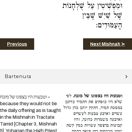
וּמַפְשִׁיטִין עַל שֻׁלְחָנוֹת
שֶׁל שַׁיִשׁ שֶׁבֵּין
הָעַמּוּדִים:
Previous
Next Mishnah ≻
Bartenura
וטבעות היו בצפונו של מזבח.
לפי
וטבעות היו בצפונו של מזבח –
שלא היו כופתים את התמיד כדתנן
because they would not tie
במסכת תמיד, התקין יוחנן כהן גדול
the daily offering as is taught
עשרים וארבע טבעות לעשרים
in the Mishnah in Tractate
וארבעה משמרות כהונה, והיו
Tamid [Chapter 3, Mishnah
קבועות ברצפה עשויות כמין קשת
5],Yohanan the High Priest
שהיו מכניסים בהן צואר בהמה