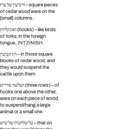
ורביעין של ערז – square pieces
of cedar wood were on the
[small] columns.
ואונקליות (hooks) – like kinds
of forks; in the foreign
tongue, INTZINISH.
היו קבועין – in those square
blocks of cedar wood, and
they would suspend the
cattle upon them.
ושלשה סדרים (three rows) – of
hooks one above the other,
were on each piece of wood,
to suspend/hang a large
animal or a small one.
על שלחנות של שיש – that on