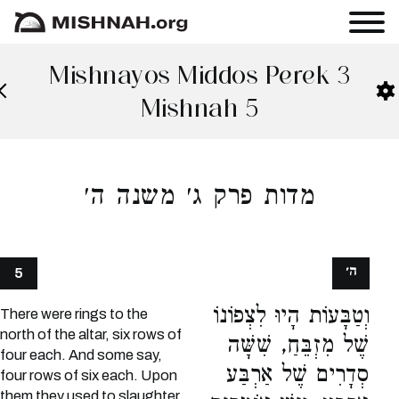
Mishnayos Middos Perek 3
Mishnah 5
מדות פרק ג׳ משנה ה׳
ה׳
5
וְטַבָּעוֹת הָיוּ לִצְפוֹנוֹ
There were rings to the
north of the altar, six rows of
שֶׁל מִזְבֵּחַ, שִׁשָּׁה
four each. And some say,
סְדָרִים שֶׁל אַרְבַּע
four rows of six each. Upon
them they used to slaughter