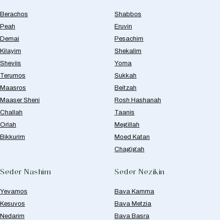
Berachos
Shabbos
Peah
Eruvin
Demai
Pesachim
Kilayim
Shekalim
Sheviis
Yoma
Terumos
Sukkah
Maasros
Beitzah
Maaser Sheni
Rosh Hashanah
Challah
Taanis
Orlah
Megillah
Bikkurim
Moed Katan
Chagigah
Seder Nashim
Seder Nezikin
Yevamos
Bava Kamma
Kesuvos
Bava Metzia
Nedarim
Bava Basra