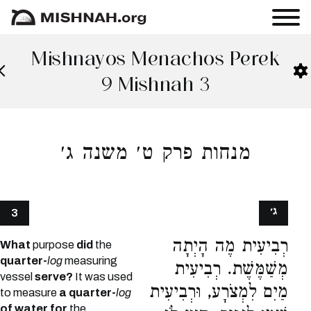
Mishnayos Menachos Perek
9 Mishnah 3
מנחות פרק ט׳ משנה ג׳
ג׳
3
רְבִיעִית מֶה הָיְתָה
What
purpose
did
the
quarter-
log
measuring
מְשַׁמֶּשֶׁת. רְבִיעִית
vessel
serve?
It was used
מַיִם לִמְצֹרָע, וּרְבִיעִית
to measure
a quarter-
log
of water for
the