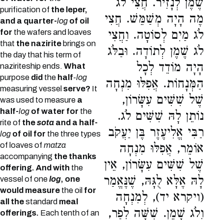
שֶׁמֶן לְנָזִיר. חֲצִי לֹג
purification of
the leper,
מֶה הָיָה מְשַׁמֵּשׁ. חֲצִי
and a quarter-
log
of oil
for
the wafers and loaves
לֹג מַיִם לְסוֹטָה. וַחֲצִי
that
the nazirite
brings on
לֹג שֶׁמֶן לְתוֹדָה. וּבַלֹּג
the day that his term of
הָיָה מוֹדֵד לְכָל
naziriteship ends.
What
purpose
did
the
half
-
log
הַמְּנָחוֹת. אֲפִלּוּ מִנְחָה
measuring vessel
serve?
It
שֶׁל שִׁשִּׁים עִשָּׂרוֹן,
was used to measure
a
half-
log
of water for
the
נוֹתֵן לָהּ שִׁשִּׁים לֹג.
rite of
the
sota
and a half-
רַבִּי אֱלִיעֶזֶר בֶּן יַעֲקֹב
log
of oil for
the three types
of loaves of
matza
אוֹמֵר, אֲפִלּוּ מִנְחָה
accompanying
the thanks
שֶׁל שִׁשִּׁים עִשָּׂרוֹן, אֵין
offering.
And with
the
לָהּ אֶלָּא לֻגָּהּ, שֶׁנֶּאֱמַר
vessel of one
log
, one
would measure
the oil
for
(ויקרא יד), לְמִנְחָה
all the
standard
meal
וְלֹג שָׁמֶן. שִׁשָּׁה לְפַר,
offerings.
Each tenth of an