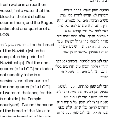
רביעית הלוג:
fresh water in an earthen
רביעית שמן לנזיר.
ללחם נזירות.
vessel,” into water that the
ורביעית לא קדיש להיות כלי שרת
blood of the bird shall be
משום רביעית מים של מצורע, דהא
seen in them, and the Sages
חוץ הוא. ולא משום לחם של נזיר,
estimated one-quarter of a
דאין לחם של נזיר קדוש אלא
LOG.
בשחיטת הזבח. אלא מפני שבה היה
מודד לחביתי כהן גדול רביעית שמן
רביעית שמן לנזיר – for the bread
לכל חלה וחלה, שהן שתים עשרה
of the Nazirite [when he
חלות ונסכיהן שלשה לוגין שמן:
completes his period of
חצי לוג מים לסוטה.
דכתיב (במדבר
Naziriteship]. But the one-
ה׳:י״ז) ולקח הכהן מים קדושים בכלי
quarter [of a LOG] he diodes
חרש, חצי לוג מים היה ממלא מן
not sanctify to be in a
הכיור:
service vessel because of
חצי לוג שמן לתודה.
הלכה למשה
the one-quarter [of a LOG]
מסיני, וכן רביעית של נזיר. וחצי לוג
of water of the leper, for this
נמי לא משום חצי לוג מים של
is outside [the Temple
סוטה וחצי לוג שמן של תודה הוא
courtyard]. But not because
דקדוש להיות כלי שרת. אלא מפני
of the bread of the Nazirite,
שבו מחלק חצי לוג שמן לכל נר ונר
for there bread of a Nazirite