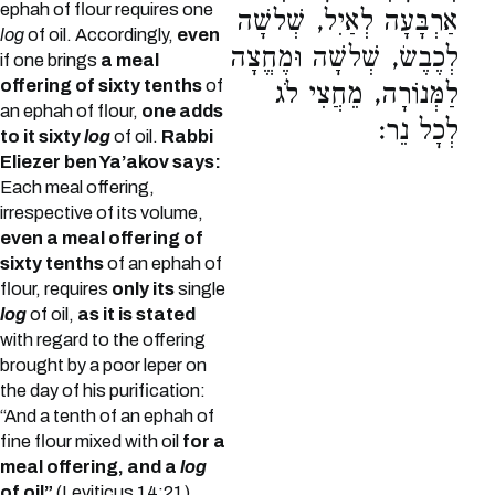
ephah of flour requires one
אַרְבָּעָה לְאַיִל, שְׁלשָׁה
log
of oil. Accordingly,
even
לְכֶבֶשׂ, שְׁלשָׁה וּמֶחֱצָה
if one brings
a meal
offering of sixty tenths
of
לַמְּנוֹרָה, מֵחֲצִי לֹג
an ephah of flour,
one adds
לְכָל נֵר:
to it sixty
log
of oil.
Rabbi
Eliezer ben Ya’akov says:
Each meal offering,
irrespective of its volume,
even a meal offering of
sixty tenths
of an ephah of
flour, requires
only its
single
log
of oil,
as it is stated
with regard to the offering
brought by a poor leper on
the day of his purification:
“And a tenth of an ephah of
fine flour mixed with oil
for a
meal offering, and a
log
of oil”
(Leviticus 14:21).