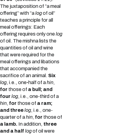
The juxtaposition of “a meal
offering” with “a
log
of oil”
teaches a principle for all
meal offerings: Each
offering requires only one
log
of oil. The mishna lists the
quantities of oil and wine
that were required for the
meal offerings and libations
that accompanied the
sacrifice of an animal.
Six
log
, i.e., one
-
half of a
hin
,
for
those of
a bull; and
four
log
, i.e., one-third of a
hin
,
for
those of
a ram;
and three
log
, i.e., one-
quarter of a
hin
,
for
those of
a lamb.
In addition,
three
and a half
log
of oil were