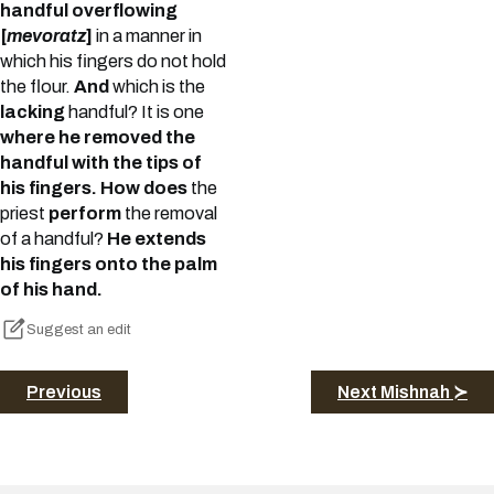
handful overflowing
[
mevoratz
]
in a manner in
which his fingers do not hold
the flour.
And
which is the
lacking
handful? It is one
where he removed the
handful with the tips of
his fingers.
How does
the
priest
perform
the removal
of a handful?
He extends
his fingers onto the palm
of his hand.
Suggest an edit
Previous
Next Mishnah ≻