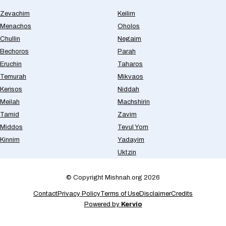
Zevachim
Keilim
Menachos
Oholos
Chullin
Negaim
Bechoros
Parah
Eruchin
Taharos
Temurah
Mikvaos
Kerisos
Niddah
Meilah
Machshirin
Tamid
Zavim
Middos
Tevul Yom
Kinnim
Yadayim
Uktzin
© Copyright Mishnah.org 2026
Contact
Privacy Policy
Terms of Use
Disclaimer
Credits
Powered by
Kervio