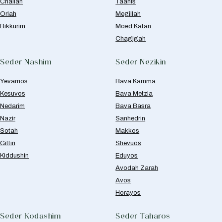
Challah
Taanis
Orlah
Megillah
Bikkurim
Moed Katan
Chagigah
Seder Nashim
Seder Nezikin
Yevamos
Bava Kamma
Kesuvos
Bava Metzia
Nedarim
Bava Basra
Nazir
Sanhedrin
Sotah
Makkos
Gittin
Shevuos
Kiddushin
Eduyos
Avodah Zarah
Avos
Horayos
Seder Kodashim
Seder Taharos