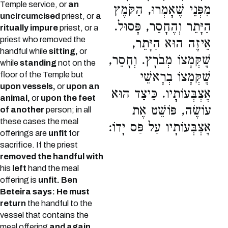
Temple service, or
an
מִפְּנֵי שֶׁאָמְרוּ, הַקֹּמֶץ
uncircumcised
priest, or
a
הַיָּתֵר וְהֶחָסֵר, פָּסוּל.
ritually impure
priest, or a
priest who removed the
אֵיזֶה הוּא הַיָּתֵר,
handful while
sitting,
or
שֶׁקְּמָצוֹ מְבֹרָץ. וְחָסֵר,
while
standing
not on the
שֶׁקְּמָצוֹ בְרָאשֵׁי
floor of the Temple but
upon vessels,
or
upon an
אֶצְבְּעוֹתָיו. כֵּיצַד הוּא
animal,
or
upon the feet
עוֹשֶׂה, פּוֹשֵׁט אֶת
of another
person; in all
these cases the meal
אֶצְבְּעוֹתָיו עַל פַּס יָדוֹ:
offerings are
unfit
for
sacrifice. If the priest
removed the handful with
his
left
hand the meal
offering is
unfit. Ben
Beteira says: He must
return
the handful to the
vessel that contains the
meal offering
and again