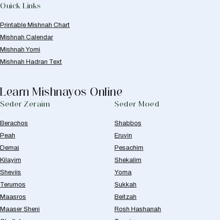
Quick Links
Printable Mishnah Chart
Mishnah Calendar
Mishnah Yomi
Mishnah Hadran Text
Learn Mishnayos Online
Seder Zeraim
Seder Moed
Berachos
Shabbos
Peah
Eruvin
Demai
Pesachim
Kilayim
Shekalim
Sheviis
Yoma
Terumos
Sukkah
Maasros
Beitzah
Maaser Sheni
Rosh Hashanah