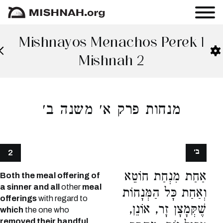
Mishnayos Menachos Perek 1
Mishnah 2
מנחות פרק א׳ משנה ב׳
ב׳
2
אַחַת מִנְחַת חוֹטֵא
Both the meal offering of
a sinner and all
other
meal
וְאַחַת כָּל הַמְּנָחוֹת
offerings
with regard to
שֶׁקְּמָצָן זָר, אוֹנֵן,
which
the one who
removed their handful