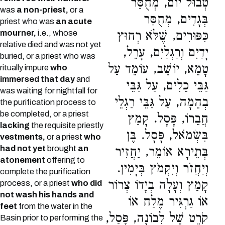
טְבוּל יוֹם, מְחֻסַּר
was
a non-priest,
or a
בְּגָדִים, מְחֻסַּר
priest who was
an acute
mourner,
i.e., whose
כִּפּוּרִים, שֶׁלֹּא רְחוּץ
relative died and was not yet
יָדַיִם וְרַגְלַיִם, עָרֵל,
buried, or a priest who was
טָמֵא, יוֹשֵׁב, עוֹמֵד עַל
ritually impure
who
immersed that day
and
גַּבֵּי כֵלִים, עַל גַּבֵּי
was waiting for nightfall for
בְהֵמָה, עַל גַּבֵּי רַגְלֵי
the purification process to
be completed, or a priest
חֲבֵרוֹ, פָּסָל. קָמַץ
lacking
the requisite priestly
בִּשְׂמֹאל, פָּסָל. בֶּן
vestments,
or a priest
who
had not yet
brought
an
בְּתֵירָא אוֹמֵר, יַחֲזִיר
atonement
offering to
וְיַחֲזֹר וְיִקְמֹץ בְּיָמִין.
complete the purification
קָמַץ וְעָלָה בְיָדוֹ צְרוֹר
process, or a priest
who did
not wash his hands and
אוֹ גַרְגִּיר מֶלַח אוֹ
feet
from the water in the
קֹרֶט שֶׁל לְבוֹנָה, פָּסַל,
Basin prior to performing the