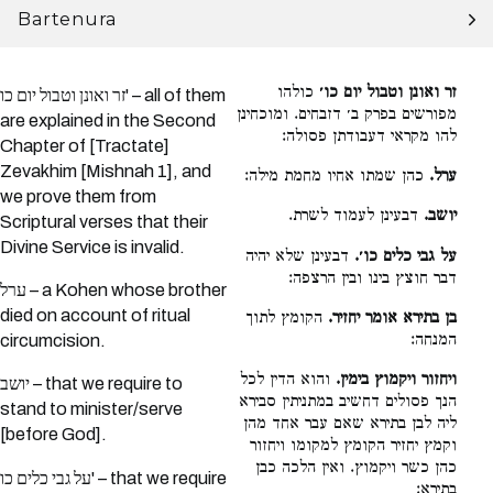
Bartenura
זר ואונן וטבול יום כו׳
כולהו
זר ואונן וטבול יום כו' – all of them
מפורשים בפרק ב׳ דזבחים. ומוכחינן
are explained in the Second
להו מקראי דעבודתן פסולה:
Chapter of [Tractate]
Zevakhim [Mishnah 1], and
ערל.
כהן שמתו אחיו מחמת מילה:
we prove them from
יושב.
דבעינן לעמוד לשרת.
Scriptural verses that their
Divine Service is invalid.
על גבי כלים כו׳.
דבעינן שלא יהיה
דבר חוצץ בינו ובין הרצפה:
ערל – a Kohen whose brother
died on account of ritual
בן בתירא אומר יחזיר.
הקומץ לתוך
המנחה:
circumcision.
ויחזור ויקמוץ בימין.
והוא הדין לכל
יושב – that we require to
הנך פסולים דחשיב במתניתין סבירא
stand to minister/serve
ליה לבן בתירא שאם עבר אחד מהן
[before God].
וקמץ יחזיר הקומץ למקומו ויחזור
כהן כשר ויקמוץ. ואין הלכה כבן
על גבי כלים כו' – that we require
בתירא: