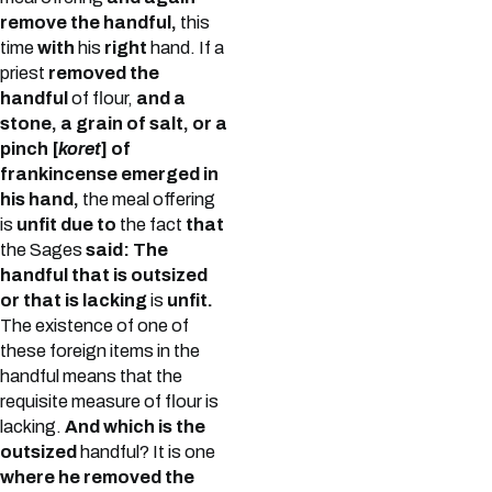
remove the handful,
this
time
with
his
right
hand. If a
priest
removed the
handful
of flour,
and a
stone, a grain of salt, or a
pinch [
koret
] of
frankincense emerged in
his hand,
the meal offering
is
unfit due to
the fact
that
the Sages
said: The
handful that is outsized
or that is lacking
is
unfit.
The existence of one of
these foreign items in the
handful means that the
requisite measure of flour is
lacking.
And which is the
outsized
handful? It is one
where he removed the