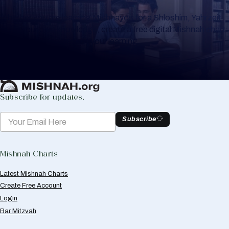
Whether you are learning Mishnayos for a Shloshim, Yahrzeit
or for your own knowledge, create a free digital Mishnah chart
to help you keep track of your learning.
Create Mishnah Chart
Subscribe for updates.
Subscribe
Mishnah Charts
Latest Mishnah Charts
Create Free Account
Login
Bar Mitzvah