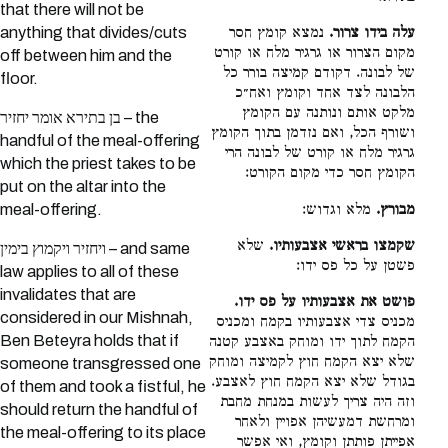
that there will not be
anything that divides/cuts
עלה בידו צרור.
נמצא קומץ חסר
מקום הצרור או גרגיר מלח או קורט
off between him and the
של לבונה. דקודם קמיצה בורר כל
floor.
הלבונה לצד אחד וקומץ ואח״כ
מלקט אותם ונותנה עם הקומץ
בן בתירא אומר יחזיר – the
ושורף הכל, ואם נזדמן בתוך הקומץ
handful of the meal-offering
גרגיר מלח או קורט של לבונה הרי
which the priest takes to be
הקומץ חסר כדי מקום הקורט:
put on the altar into the
מבורץ.
מלא וגדוש:
meal-offering.
שקמצו בראשי אצבעותיו.
שלא
ויחזיר ויקמוץ בימין – and same
פשטן על כל פס ידו:
law applies to all of these
invalidates that are
פושט את אצבעותיו על פס ידו.
considered in our Mishnah,
מכניס צדי אצבעותיו בקמח ומכניס
Ben Beteyra holds that if
הקמח לתוך ידו ומוחק באצבע קטנה
שלא יצא הקמח חוץ לקמיצה ומוחק
someone transgressed one
בגודל שלא יצא הקמח חוץ לאצבע.
of them and took a fistful, he
וזה היה צריך לעשות במנחת מחבת
should return the handful of
ומרחשת דמעשיהן אפויין ולאחר
the meal-offering to its place
אפייתן פותתן וקומץ, ואי אפשר