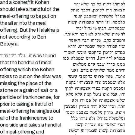
and a kosher/fit Kohen
לפותתן דקות כל כך שלא יהיו
should take a handful of the
יוצאות חוץ לקומץ, הלכך מוחק
meal-offering to be put on
בגודל מלמעלה ובאצבע קטנה
מלמטה. וזו היתה מעבודות קשות
the altar into the meal
שבמקדש, דבקושי גדול יכול
offering. But the Halakha is
להשוות שלא יהא לא חסר ולא יתר.
not according to Ben
ורמב״ם כתב, שנדחו דברי האומר
Beteyra.
שזו עבודה קשה שבמקדש, והוא
מפרש וקומץ כדקמצי אינשי האמור
עלה בידו צרור – it was found
בגמרא [דף י״א], דהיינו שממלא כפו
that the handful of meal-
ממנו כדרך שבני אדם ממלאים
offering which the Kohen
ידיהם ממה שלוקחים בידם. ואני
אומר, שאין פירוש כדקמצי אינשי
takes to put on the altar was
אלא שמכניס צדי אצבעותיו בקמח
missing the place of the
ומכניס הקמח בצדי אצבעותיו לתוך
stone or a grain of salt or a
ידו, אבל אינו נוטל קמח אלא מלא
particle of frankincense, for
שלש אצבעותיו על פס ידו ולא
prior to taking a fistful of
יותר, וכדי שלא יהיה מבורץ ומבצבץ
meal-offering he singles out
ויוצא, מוחק מלמטה באצבע קטנה
all of the frankincense to
ומלמעלה בגודל. ולא נדחו כלל
דברי האומר שזו עבודה קשה
one side and takes a handful
מעבודות קשות שבמקדש ושיטת
of meal-offering and