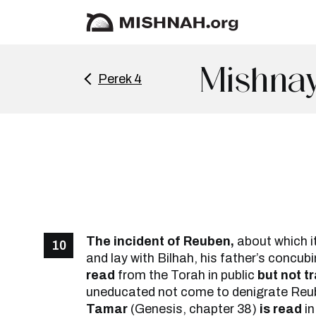
Mishnay
Perek 4
The incident of Reuben,
about which i
10
and lay with Bilhah, his father’s concub
read
from the Torah in public
but not t
uneducated not come to denigrate Reu
Tamar
(Genesis, chapter 38)
is read
in