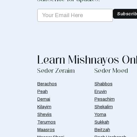
Subscri
Learn Mishnayos On
Seder Zeraim
Seder Moed
Berachos
Shabbos
Peah
Eruvin
Demai
Pesachim
Kilayim
Shekalim
Sheviis
Yoma
Terumos
Sukkah
Maasros
Beitzah