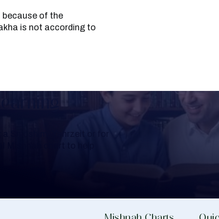
akha is not according to
Learning
a Shloshim, Yahrzeit or for
al Mishnah chart to help
Mishnah Charts
Quic