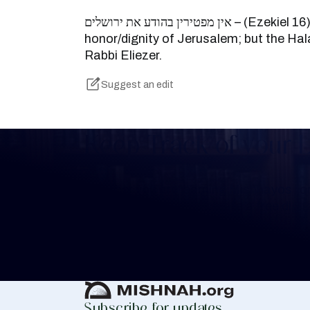
אין מפטירין בהודע את ירושלים – (Ezekiel 16) because of the
honor/dignity of Jerusalem; but the Hal
Rabbi Eliezer.
Suggest an edit
Keep Track of your 
Whether you are learning Mishnayos for 
your own knowledge, create a free digit
you keep track of your learning.
Create Mishnah Chart
Subscribe for updates.