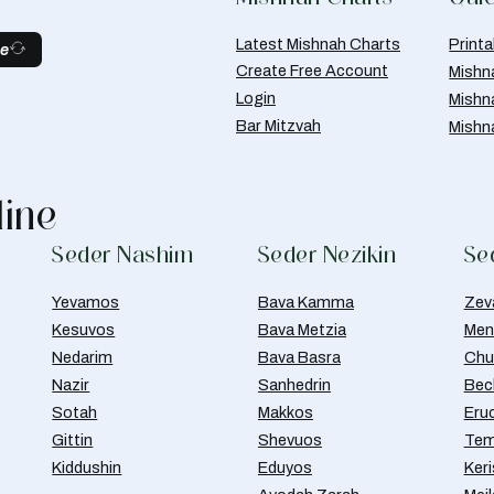
Latest Mishnah Charts
Print
be
Create Free Account
Mishn
Login
Mishn
Bar Mitzvah
Mishn
line
Seder Nashim
Seder Nezikin
Se
Yevamos
Bava Kamma
Zev
Kesuvos
Bava Metzia
Men
Nedarim
Bava Basra
Chul
Nazir
Sanhedrin
Bec
Sotah
Makkos
Eru
Gittin
Shevuos
Tem
Kiddushin
Eduyos
Ker