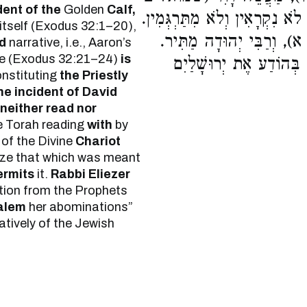
dent of the
Golden
Calf,
נִקְרָאִין וְלֹא מִתַּרְגְּמִין
t itself (Exodus 32:1–20),
א), וְרַבִּי יְהוּדָה מַתִּיר
nd
narrative, i.e., Aaron’s
ce (Exodus 32:21–24)
is
 בְּהוֹדַע אֶת יְרוּשָׁלַיִם
nstituting
the Priestly
he incident of David
neither read nor
e Torah reading
with
by
of the Divine
Chariot
icize that which was meant
ermits
it.
Rabbi Eliezer
ion from the Prophets
alem
her abominations”
atively of the Jewish