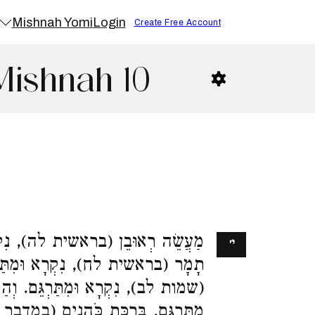
Mishnah Yomi
Login
Create Free Account
Mishnah 10
מַעֲשֵׂה רְאוּבֵן (בראשית לה), נִקְרָא
י׳
תָמָר (בראשית לח), נִקְרָא וּמִתַּרְג
שמות לב), נִקְרָא וּמִתַּרְגֵּם. וְהַשּ
מִתַּרְגֵּם. בִּרְכַּת כֹּהֲנִים (במדב