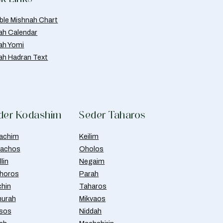
able Mishnah Chart
ah Calendar
ah Yomi
ah Hadran Text
der Kodashim
Seder Taharos
achim
Keilim
achos
Oholos
lin
Negaim
horos
Parah
chin
Taharos
urah
Mikvaos
isos
Niddah