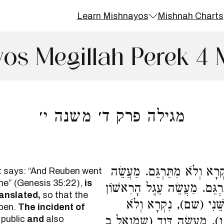
Learn Mishnayos
Mishnah Charts
os Megillah Perek 4 
מגילה פרק ד׳ משנה י׳
 וְלֹא מִתַּרְגֵּם. מַעֲשֵׂה
t says: “And Reuben went
ine” (Genesis 35:22),
is
ֵּם. מַעֲשֵׂה עֵגֶל הָרִאשׁוֹן
ranslated,
so that the
(ֵׁנִי (שם), נִקְרָא וְלֹא
ben.
The incident of
 public
and
also
ר ו), מַעֲשֵׂה דָּוִד (שמואל ב