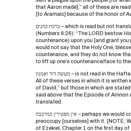
sent a plague upon the people [for what 
that Aaron made],” all of these are read
[to Aramaic] because of the honor of A
ברכת כהנים – which is read but not translated because it has in it
(Numbers 6:26): “The LORD bestow His fa
countenance) upon you [and grant you p
would not say that the Holy One, blesse
countenance, and they do not know that 
to lift up one’s countenance/face to th
מעשה דוד ואמנון – is not read in the Haftarah and is not translated.
All of these verses in which it is writte
of David,” but those in which are state
said above that the Episode of Amnon 
translated.
אין מפטירין במרכבה – perhaps we would come to question it and
preoccupy [ourselves] with it. [NOTE: W
of Ezekiel, Chapter 1 on the first day of