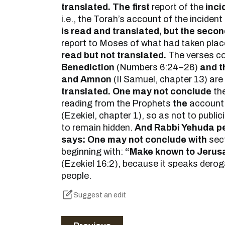
translated. The first
report of the
inci
i.e., the Torah’s account of the inciden
is read and translated, but the seco
report to Moses of what had taken pla
read but not translated.
The verses co
Benediction
(Numbers 6:24–26)
and t
and Amnon
(II Samuel, chapter 13) are
translated.
One may not conclude
th
reading from the Prophets
the
account 
(Ezekiel, chapter 1), so as not to publ
to remain hidden.
And Rabbi Yehuda p
says: One may not conclude with
sect
beginning with:
“Make known to Jerus
(Ezekiel 16:2), because it speaks derog
people.
Suggest an edit