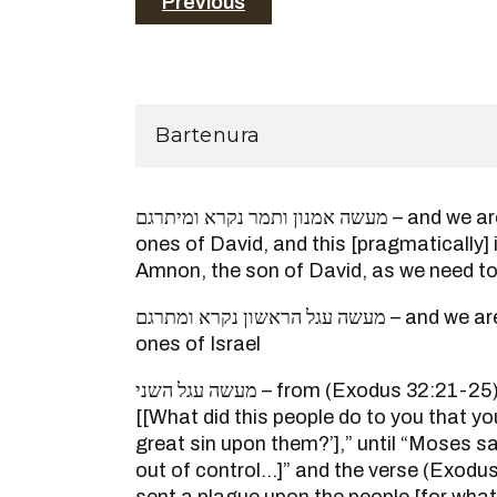
Previous
Bartenura
מעשה אמנון ותמר נקרא ומיתרגם – and we are not fearful for the dear
ones of David, and this [pragmatically] is
Amnon, the son of David, as we need to 
מעשה עגל הראשון נקרא ומתרגם – and we are not fearful for the dear
ones of Israel
מעשה עגל השני – from (Exodus 32:21-25): “Moses said to Aaron,
[[What did this people do to you that y
great sin upon them?’],” until “Moses s
out of control…]” and the verse (Exodu