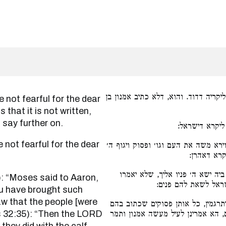
ליקריה דדוד. והוא, דלא כתיב אמנון בן
 that it is not written,
say further on.
 ליקרא דישראל
רא משה את העם וגו׳ ופסוק ויגוף ה׳
יקרא דאהרן
יה ישא ה׳ פניו אליך, שלא יאמרו
ישראל לשאת להם פנים
ou have brought such
aw that the people [were
רגמין, כל אותן פסוקים שכתוב בהם
s 32:35): “Then the LORD
, הא אמרינן לעיל מעשה אמנון ותמר