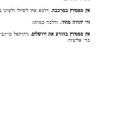
אין מפטירין במרכבה.
דלמא אתי לשיולי ולעיוני :
ור׳ יהודה מתיר.
והלכה כמותו:
אין מפטירין בהודע את ירושלים.
יחזקאל ט״ז:ב׳).
כר׳ אליעזר: