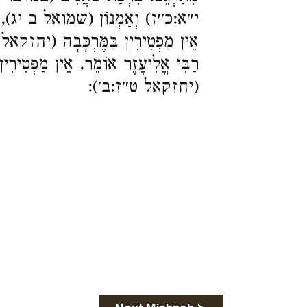
י״א:כ״ז) וְאַמְנוֹן (שמואל ב יג), לֹא .
אֵין מַפְטִירִין בַּמֶּרְכָּבָה (יחזקאל .
רַבִּי אֱלִיעֶזֶר אוֹמֵר, אֵין מַפְטִירִין
(יחזקאל ט״ז:ב׳):