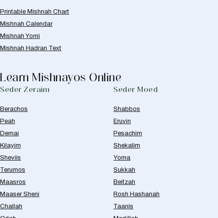
Printable Mishnah Chart
Mishnah Calendar
Mishnah Yomi
Mishnah Hadran Text
Learn Mishnayos Online
Seder Zeraim
Seder Moed
Berachos
Shabbos
Peah
Eruvin
Demai
Pesachim
Kilayim
Shekalim
Sheviis
Yoma
Terumos
Sukkah
Maasros
Beitzah
Maaser Sheni
Rosh Hashanah
Challah
Taanis