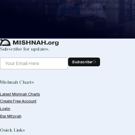
Whether you are learning Mishnayos for a Shloshim, Yahrzeit
or for your own knowledge, create a free digital Mishnah chart
to help you keep track of your learning.
Create Mishnah Chart
Subscribe for updates.
Subscribe
Mishnah Charts
Latest Mishnah Charts
Create Free Account
Login
Bar Mitzvah
Quick Links