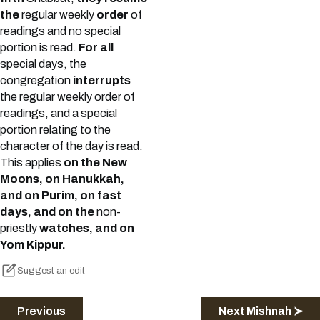
the
regular weekly
order
of
readings and no special
portion is read.
For all
special days, the
congregation
interrupts
the regular weekly order of
readings, and a special
portion relating to the
character of the day is read.
This applies
on the New
Moons, on Hanukkah,
and on Purim, on fast
days, and on the
non-
priestly
watches, and on
Yom Kippur.
Suggest an edit
Previous
Next Mishnah ≻