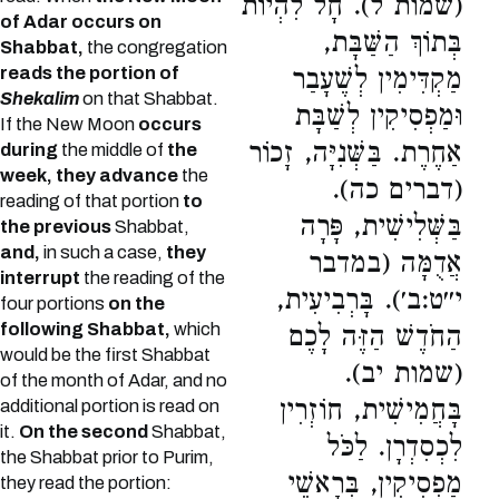
(שמות ל). חָל לִהְיוֹת
of Adar occurs on
בְּתוֹךְ הַשַּׁבָּת,
Shabbat,
the congregation
reads the portion of
מַקְדִּימִין לְשֶׁעָבַר
Shekalim
on that Shabbat.
וּמַפְסִיקִין לְשַׁבָּת
If the New Moon
occurs
אַחֶרֶת. בַּשְּׁנִיָּה, זָכוֹר
during
the middle of
the
week, they advance
the
(דברים כה).
reading of that portion
to
בַּשְּׁלִישִׁית, פָּרָה
the previous
Shabbat,
and,
in such a case,
they
אֲדֻמָּה (במדבר
interrupt
the reading of the
י״ט:ב׳). בָּרְבִיעִית,
four portions
on the
following Shabbat,
which
הַחֹדֶשׁ הַזֶּה לָכֶם
would be the first Shabbat
(שמות יב).
of the month of Adar, and no
בָּחֲמִישִׁית, חוֹזְרִין
additional portion is read on
it.
On the second
Shabbat,
לִכְסִדְרָן. לַכֹּל
the Shabbat prior to Purim,
מַפְסִיקִין, בְּרָאשֵׁי
they read the portion: