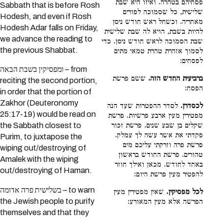
פסחיהם בטהרה. ואיזו היא שבת
Sabbath that is before Rosh
שלישית, כל שסמוכה לפורים
Hodesh, and even if Rosh
מאחריה. וכשחל ראש חודש ניסן
Hodesh Adar falls on Friday,
להיות בשבת, הויא לה שבת שלישית
we advance the reading to
שבת הסמוכה לראש חודש ניסן. כדי
the previous Shabbat.
לסמוך אזהרת טהרת טמאי מתים
לפסחים:
ומפסיקין בשבת הבאה – from
ברביעית החדש הזה.
ששם פרשת
reciting the second portion,
הפסח:
in order that the portion of
Zakhor (Deuteronomy
לכסדרן.
לסדר ההפטרות שעד הנה
25:17-19) would be read on
מפטירין מעין ארבע פרשיות. פרשת
שקלים בן שבע שנים. פרשת זכור
the Sabbath closest to
פקדתי את אשר עשה לך עמלק.
Purim, to juxtapose the
פרשת פרה וזרקתי עליכם מים
wiping out/destroying of
טהורים. פרשת החודש בראשון
Amalek with the wiping
באחד לחודש. מכאן ואילך חוזר
out/destroying of Haman.
להפטיר מעין פרשת היום:
בשלישית פרה אדומה – to warn
לכל מפסיקין.
שאין מפטירין מעין
the Jewish people to purify
הפרשה אלא מעין המאורע:
themselves and that they