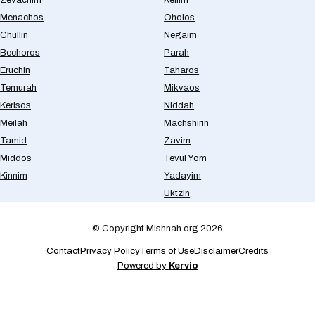
Menachos
Oholos
Chullin
Negaim
Bechoros
Parah
Eruchin
Taharos
Temurah
Mikvaos
Kerisos
Niddah
Meilah
Machshirin
Tamid
Zavim
Middos
Tevul Yom
Kinnim
Yadayim
Uktzin
© Copyright Mishnah.org 2026
Contact
Privacy Policy
Terms of Use
Disclaimer
Credits
Powered by
Kervio