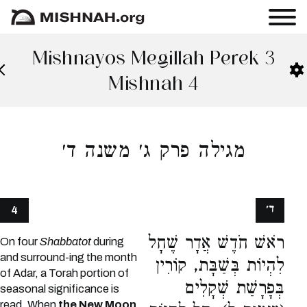
Mishnayos Megillah Perek 3
Mishnah 4
מגילה פרק ג׳ משנה ד׳
ד׳
4
רֹאשׁ חֹדֶשׁ אֲדָר שֶׁחָל
On four
Shabbatot
during
and surround-ing the month
לִהְיוֹת בְּשַׁבָּת, קוֹרִין
of Adar, a Torah portion of
בְּפָרָשַׁת שְׁקָלִים
seasonal significance is
read. When
the New Moon