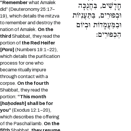
“Remember
what Amalek
חֳדָשִׁים, בַּחֲנֻכָּה
did” (Deuteronomy 25:17–
וּבְפוּרִים, בַּתַּעֲנִיּוֹת
19), which details the mitzva
to remember and destroy the
וּבַמַּעֲמָדוֹת וּבְיוֹם
nation of Amalek.
On the
הַכִּפּוּרִים:
third
Shabbat, they read the
portion of
the Red Heifer
[
Para
]
(Numbers 19:1–22),
which details the purification
process for one who
became ritually impure
through contact with a
corpse.
On the fourth
Shabbat, they read the
portion:
“This month
[
haḥodesh
] shall be for
you”
(Exodus 12:1–20),
which describes the offering
of the Paschal lamb.
On the
fifth
Shabbat,
they resume