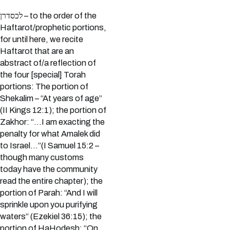
לכסדרן – to the order of the
Haftarot/prophetic portions,
for until here, we recite
Haftarot that are an
abstract of/a reflection of
the four [special] Torah
portions: The portion of
Shekalim – “At years of age”
(II Kings 12:1); the portion of
Zakhor: “…I am exacting the
penalty for what Amalek did
to Israel…”(I Samuel 15:2 –
though many customs
today have the community
read the entire chapter); the
portion of Parah: “And I will
sprinkle upon you purifying
waters” (Ezekiel 36:15); the
portion of HaHodesh: “On