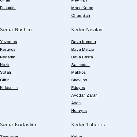
Orlah
Megillah
Bikkurim
Moed Katan
Chagigah
Seder Nashim
Seder Nezikin
Yevamos
Bava Kamma
Kesuvos
Bava Metzia
Nedarim
Bava Basra
Nazir
Sanhedrin
Sotah
Makkos
Gittin
Shevuos
Kiddushin
Eduyos
Avodah Zarah
Avos
Horayos
Seder Kodashim
Seder Taharos
Zevachim
Keilim