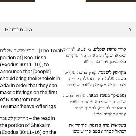
Bartenura
קורין פרשת שקלים.
כי תשא, להודיע
קורין פרשת שקלים – [The Torah
שיביאו שקליהם באדר, כדי שיקריבו
portion of] Kee Tissa
בא׳ בניסן מתרומה חדשה:
(Exodus 30:11-16), to
announce that [people]
מקדימין לשעבר.
קורין פרשת שקלים
should bring their Shekels in
בשבת שלפני ר״ח. ואפילו חל ר״ח
אדר בע״ש מקדימין לשבת שעברה:
Adar in order that they can
make offerings on the first
ומפסיקין בשבת הבאה.
מלומר פרשה
of Nisan from new
שניה. כדי שתקרא פ׳ זכור בשבת
Terumah/heave-offerings.
הסמוכה לפורים, לסמוך מחיית
עמלק למחיית המן:
מקדימין לשעבר – the read in
בשלישית פרה אדומה.
להזהיר את
the portion of Shekalim
ישראל לטהר עצמם כדי שיעשו
(Exodus 30:11-16) on the