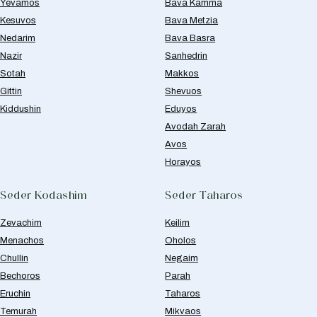
Yevamos
Bava Kamma
Kesuvos
Bava Metzia
Nedarim
Bava Basra
Nazir
Sanhedrin
Sotah
Makkos
Gittin
Shevuos
Kiddushin
Eduyos
Avodah Zarah
Avos
Horayos
Seder Kodashim
Seder Taharos
Zevachim
Keilim
Menachos
Oholos
Chullin
Negaim
Bechoros
Parah
Eruchin
Taharos
Temurah
Mikvaos