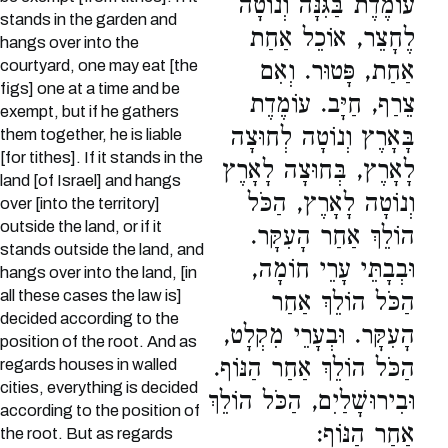
עוֹמֶדֶת בַּגִּנָּה וְנוֹטָה
stands in the garden and
לֶחָצֵר, אוֹכֵל אַחַת
hangs over into the
courtyard, one may eat [the
אַחַת, פָּטוּר. וְאִם
figs] one at a time and be
צֵרַף, חַיָּב. עוֹמֶדֶת
exempt, but if he gathers
בָּאָרֶץ וְנוֹטָה לְחוּצָה
them together, he is liable
[for tithes]. If it stands in the
לָאָרֶץ, בְּחוּצָה לָאָרֶץ
land [of Israel] and hangs
וְנוֹטָה לָאָרֶץ, הַכֹּל
over [into the territory]
outside the land, or if it
הוֹלֵךְ אַחַר הָעִקָּר.
stands outside the land, and
וּבְבָתֵּי עָרֵי חוֹמָה,
hangs over into the land, [in
all these cases the law is]
הַכֹּל הוֹלֵךְ אַחַר
decided according to the
הָעִקָּר. וּבְעָרֵי מִקְלָט,
position of the root. And as
הַכֹּל הוֹלֵךְ אַחַר הַנּוֹף.
regards houses in walled
cities, everything is decided
וּבִירוּשָׁלַיִם, הַכֹּל הוֹלֵךְ
according to the position of
אַחַר הַנּוֹף:
the root. But as regards