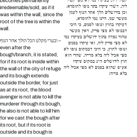
קטיל ליה, בעיקרו נמי לא מצי קטיל
becomes permanently
ליה, דשדי עיקרו בתר נופו לחומרא.
irredeemable/sold, as if it
וכן בירושלים הלך אחר הנוף לענין
was within the wall, since the
מעשר שני, היינו נמי לחומרא,
root of the tree is within the
דעיקרו בחוץ ונופו לפנים, כי היכי
wall.
דבנופו לא מצי פריק, דאין מעשר
טהור נפדה בתוך ירושלים בעיקרו נמי
ובערי מקלט הכל הולך אחר הנוף –
לא מצי פריק ליה, ואי עיקרו בפנים
even after the
ונופו לחוץ, כי היכי דבמקום נופו לא
bough/branch, it is stated,
מצי אכיל ליה בלא פדייה, שהרי הוא
חוץ לירושלים ה״נ במקום עיקרו
for if its root is inside within
אע״פ שהוא בפנים לא מצי אכיל ליה
the wall of the city of refuge
בלא פדיה:
and its bough extends
outside the border, for just
as at its root, the blood
avenger is not able to kill the
murderer through its bough,
he also is not able to kill him
for we cast the bough after
its root, but if its root is
outside and its bough is