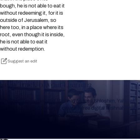
bough, he is not able to eat it
without redeeming it, for it is
outside of Jerusalem, so
here too, in a place where its
root, even though it is inside,
he is not able to eat it
without redemption.
Suggest an edit
Keep Track of your Learning
Whether you are learning Mishnayos for a Shloshim, Yahrzeit
or for your own knowledge, create a free digital Mishnah chart
to help you keep track of your learning.
Create Mishnah Chart