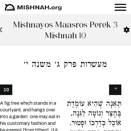
Mishnayos Maasros Perek 3
Mishnah 10
מעשרות פרק ג׳ משנה י׳
י׳
10
תְּאֵנָה שֶׁהִיא עוֹמֶדֶת
A fig tree which stands in a
courtyard, and hangs over
בֶּחָצֵר וְנוֹטָה לַגִּנָּה,
into a garden: one may eat in
אוֹכֵל כְּדַרְכּוֹ וּפָטוּר.
his customary fashion and
be exempt [from tithes]. If it