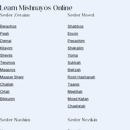
Learn Mishnayos Online
Seder Zeraim
Seder Moed
Berachos
Shabbos
Peah
Eruvin
Demai
Pesachim
Kilayim
Shekalim
Sheviis
Yoma
Terumos
Sukkah
Maasros
Beitzah
Maaser Sheni
Rosh Hashanah
Challah
Taanis
Orlah
Megillah
Bikkurim
Moed Katan
Chagigah
Seder Nashim
Seder Nezikin