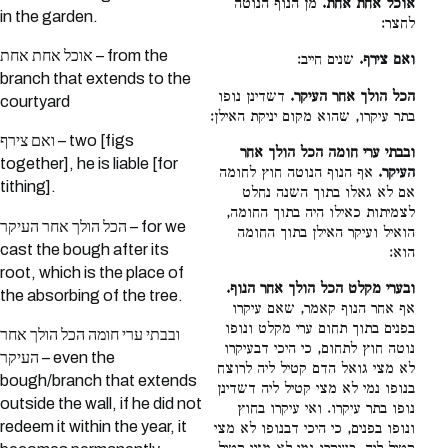
אוכל אחת אחת.
מן הנוף הנוטה
in the garden.
לחצר:
אוכל אחת אחת – from the
ואם צירף.
שנים חייב:
branch that extends to the
הכל הולך אחר העיקר.
דשדינן נופו
courtyard
בתר עיקרו, שהוא מקום יניקת האילן:
ואם צירף – two [figs
ובבתי ערי חומה הכל הולך אחר
together], he is liable [for
העיקר.
אף הנוף הנוטה חוץ לחומה
tithing].
אם לא גאלו בתוך השנה נחלט
לצמיתות כאילו היה בתוך החומה,
הכל הולך אחר העיקר – for we
הואיל ועיקר האילן בתוך החומה
cast the bough after its
הוא:
root, which is the place of
ובערי מקלט הכל הולך אחר הנוף.
the absorbing of the tree.
אף אחר הנוף קאמר, שאם עיקרו
בפנים בתוך תחום ערי מקלט ונופו
ובבתי ערי חומה הכל הולך אחר
נוטה חוץ לתחום, כי היכי דבעיקרו
העיקר – even the
לא מצי גואל הדם קטיל ליה לרוצח
bough/branch that extends
בנופו נמי לא מצי קטיל ליה דשדינן
outside the wall, if he did not
נופו בתר עיקרו. ואי עיקרו בחוץ
redeem it within the year, it
ונופו בפנים, כי היכי דבנופו לא מצי