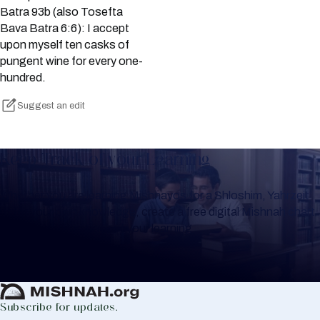
Batra 93b (also Tosefta
Bava Batra 6:6): I accept
upon myself ten casks of
pungent wine for every one-
hundred.
Suggest an edit
Keep Track of your Learning
Whether you are learning Mishnayos for a Shloshim, Yahrzeit
or for your own knowledge, create a free digital Mishnah chart
to help you keep track of your learning.
Create Mishnah Chart
Subscribe for updates.