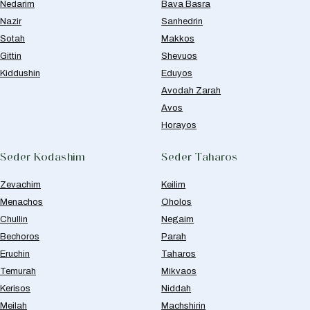
Nedarim
Bava Basra
Nazir
Sanhedrin
Sotah
Makkos
Gittin
Shevuos
Kiddushin
Eduyos
Avodah Zarah
Avos
Horayos
Seder Kodashim
Seder Taharos
Zevachim
Keilim
Menachos
Oholos
Chullin
Negaim
Bechoros
Parah
Eruchin
Taharos
Temurah
Mikvaos
Kerisos
Niddah
Meilah
Machshirin