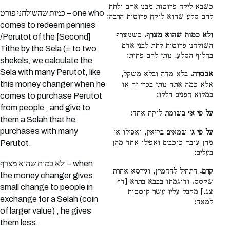
כשבא ליקח פרוטות מבני אדם ולתת
כמות שהשולחני פורט – one who
להם סלע שהוא לוקח פרוטות הרבה:
comes to redeem pennies
ולא כמות שהוא מצרף.
כשמצרף
/Perutot of the [Second]
השולחני פרוטות לתת לבני אדם
Tithe by the Sela (= to two
בחלוף הסלע, נותן להם פחות:
shekels, we calculate the
Sela with many Perutot, like
אכסרה.
בלא מדה ובלא משקל,
this money changer when he
אלא כמה אתה נותן בכרי זה או
במלוא חפנים הללו:
comes to purchase Perutot
from people , and give to
על פי א׳
בשומת לוקח אחד:
them a Selah that he
purchases with many
על פי ג׳
שמאים בקיאין, ואפילו א׳
מהן עובד כוכבים ואפילו אחד מהן
Perutot.
בעלים:
ולא כמות שהוא מצרף – when
קרם.
התחיל להחמיץ, וגירסא אחרת
the money changer gives
שקסס. ודוגמתו בבבא בתרא [דף
small change to people in
צג.] מקבל עליו עשר קוססות
exchange for a Selah (coin
למאה:
of larger value) , he gives
them less.