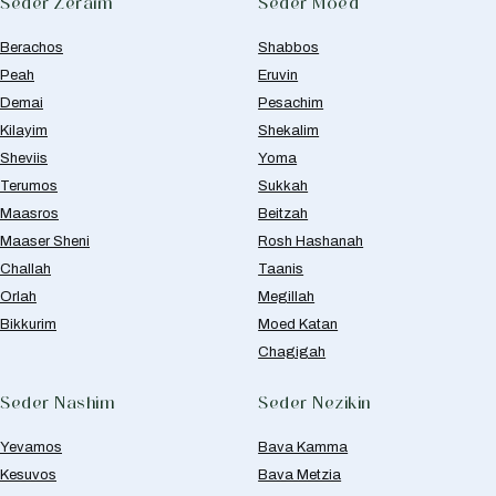
Seder Zeraim
Seder Moed
Berachos
Shabbos
Peah
Eruvin
Demai
Pesachim
Kilayim
Shekalim
Sheviis
Yoma
Terumos
Sukkah
Maasros
Beitzah
Maaser Sheni
Rosh Hashanah
Challah
Taanis
Orlah
Megillah
Bikkurim
Moed Katan
Chagigah
Seder Nashim
Seder Nezikin
Yevamos
Bava Kamma
Kesuvos
Bava Metzia