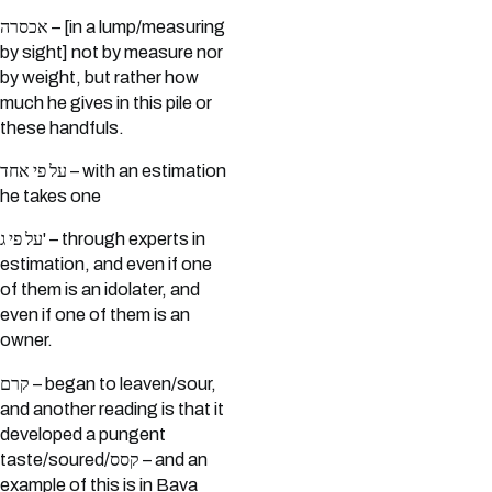
אכסרה – [in a lump/measuring
by sight] not by measure nor
by weight, but rather how
much he gives in this pile or
these handfuls.
על פי אחד – with an estimation
he takes one
על פי ג' – through experts in
estimation, and even if one
of them is an idolater, and
even if one of them is an
owner.
קרם – began to leaven/sour,
and another reading is that it
developed a pungent
taste/soured/קסס – and an
example of this is in Bava