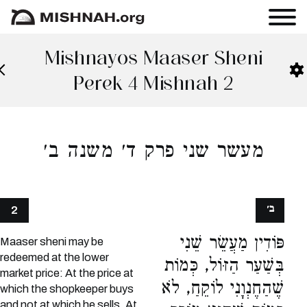
Mishnayos Maaser Sheni
Perek 4 Mishnah 2
מעשר שני פרק ד׳ משנה ב׳
ב׳
2
פּוֹדִין מַעֲשֵׂר שֵׁנִי
Maaser sheni may be
redeemed at the lower
בְּשַׁעַר הַזּוֹל, כְּמוֹת
market price: At the price at
שֶׁהַחֶנְוָנִי לוֹקֵחַ, לֹא
which the shopkeeper buys
and not at which he sells. At