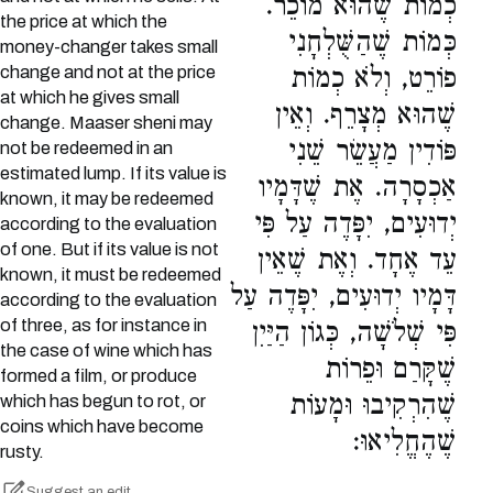
כְמוֹת שֶׁהוּא מוֹכֵר.
the price at which the
כְּמוֹת שֶׁהַשֻּׁלְחָנִי
money-changer takes small
change and not at the price
פוֹרֵט, וְלֹא כְמוֹת
at which he gives small
שֶׁהוּא מְצָרֵף. וְאֵין
change. Maaser sheni may
פּוֹדִין מַעֲשֵׂר שֵׁנִי
not be redeemed in an
estimated lump. If its value is
אַכְסָרָה. אֶת שֶׁדָּמָיו
known, it may be redeemed
יְדוּעִים, יִפָּדֶה עַל פִּי
according to the evaluation
of one. But if its value is not
עֵד אֶחָד. וְאֶת שֶׁאֵין
known, it must be redeemed
דָּמָיו יְדוּעִים, יִפָּדֶה עַל
according to the evaluation
of three, as for instance in
פִּי שְׁלֹשָׁה, כְּגוֹן הַיַּיִן
the case of wine which has
שֶׁקָּרַם וּפֵרוֹת
formed a film, or produce
שֶׁהִרְקִיבוּ וּמָעוֹת
which has begun to rot, or
coins which have become
שֶׁהֶחֱלִיאוּ:
rusty.
Suggest an edit