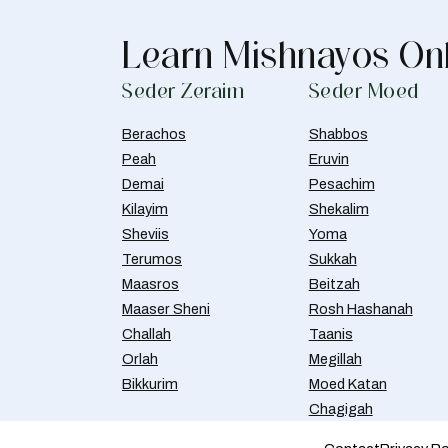
Learn Mishnayos On
Seder Zeraim
Seder Moed
Berachos
Shabbos
Peah
Eruvin
Demai
Pesachim
Kilayim
Shekalim
Sheviis
Yoma
Terumos
Sukkah
Maasros
Beitzah
Maaser Sheni
Rosh Hashanah
Challah
Taanis
Orlah
Megillah
Bikkurim
Moed Katan
Chagigah