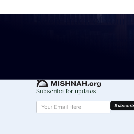
Keep Track of your 
Whether you are learning Mishnayos for 
your own knowledge, create a free digit
you keep track of your learning.
Create Mishnah Chart
Subscribe for updates.
Subscri