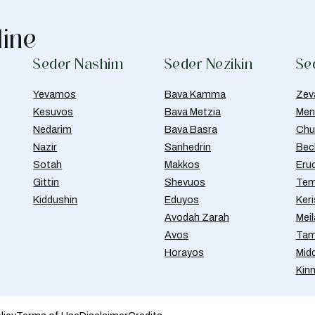
line
Seder Nashim
Seder Nezikin
Se
Yevamos
Bava Kamma
Zev
Kesuvos
Bava Metzia
Men
Nedarim
Bava Basra
Chul
Nazir
Sanhedrin
Bec
Sotah
Makkos
Eru
Gittin
Shevuos
Tem
Kiddushin
Eduyos
Ker
Avodah Zarah
Meil
Avos
Tam
Horayos
Mid
Kin