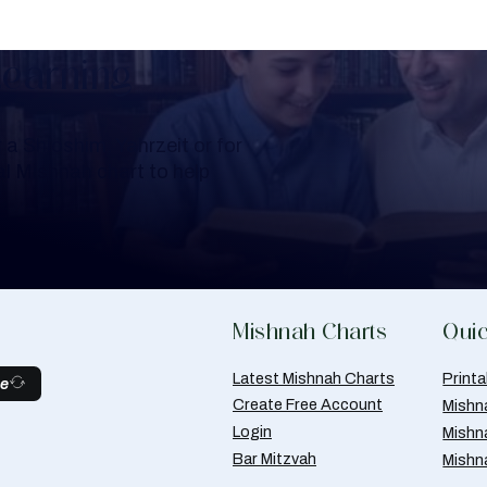
Learning
a Shloshim, Yahrzeit or for
al Mishnah chart to help
Mishnah Charts
Quic
Latest Mishnah Charts
Print
be
Create Free Account
Mishn
Login
Mishn
Bar Mitzvah
Mishn