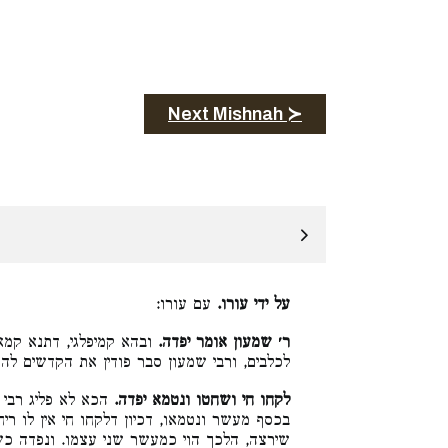
Next Mishnah ≻
על ידי עורו.
עם עורו:
ר׳ שמעון אומר יפדה.
ובהא קמיפלגי, דתנא קמא 
לכלבים, ורבי שמעון סבר פודין את הקדשים להא:
לקחו חי ושחטו ונטמא יפדה.
הכא לא פליג רבי י
בכסף מעשר ונטמאו, דכיון דלקחו חי אין לו ריח
שירצה, הלכך הוי כמעשר שני עצמו. ונפדה כ