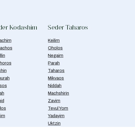
der Kodashim
Seder Taharos
achim
Keilim
achos
Oholos
lin
Negaim
horos
Parah
chin
Taharos
urah
Mikvaos
isos
Niddah
ah
Machshirin
id
Zavim
dos
Tevul Yom
nim
Yadayim
Uktzin