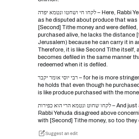
לקחו חי ושחטו ונטמא יפדה – Here, Rabbi Yehuda does not dispute
as he disputed about produce that was
[Second] Tithe money and were defiled, 
purchased alive, he lacks the distance [f
Jerusalem) because he can carry it in a
Therefore, it is like Second Tithe itself,
becomes defiled in the same manner th
redeemed when it is defiled.
רבי יוסי אומר יקבר – for he is more stringent that Rabbi Yehuda as
he holds that even though he purchased it 
is like produce purchased with the mone
לקחו שחוט ונטמא הרי הוא כפירות – And just as the first Tanna and
Rabbi Yehuda disagreed above concern
with [Second] Tithe money, so too they 
Suggest an edit