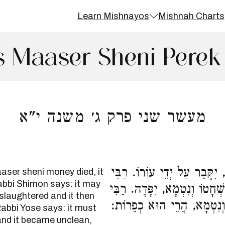
Learn Mishnayos
Mishnah Charts
 Maaser Sheni Perek 
מעשר שני פרק ג׳ משנה י"א
יִקָּבֵר עַל יְדֵי עוֹרוֹ. רַבִּי
aser sheni money died, it
Rabbi Shimon says: it may
ְחָטוֹ וְנִטְמָא, יִפָּדֶה. רַבִּי
 slaughtered and it then
 וְנִטְמָא, הֲרֵי הוּא כְפֵרוֹת
abbi Yose says: it must
 and it became unclean,