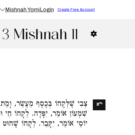
Mishnah Yomi
Login
Create Free Account
3 Mishnah 11
צְבִי שֶׁלְּקָחוֹ בְּכֶסֶף מַעֲשֵׂר, וָמֵת, 
י"א
שִׁמְעוֹן אוֹמֵר, יִפָּדֶה. לְקָחוֹ חַי וּשׁ
יוֹסֵי אוֹמֵר, יִקָּבֵר. לְקָחוֹ שָׁחוּט: