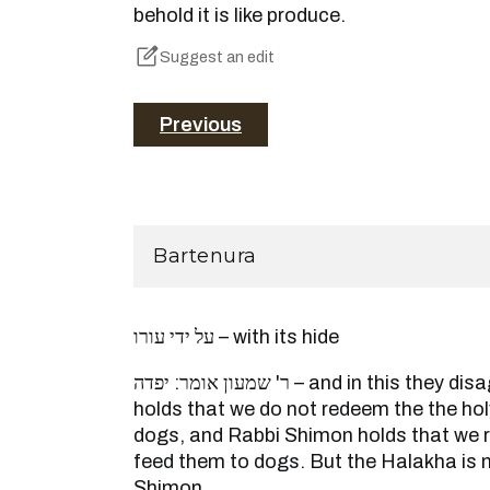
behold it is like produce.
Suggest an edit
Previous
Bartenura
על ידי עורו – with its hide
ר' שמעון אומר: יפדה – and in this they disagree, for the first Tanna
holds that we do not redeem the the hol
dogs, and Rabbi Shimon holds that we r
feed them to dogs. But the Halakha is 
Shimon.