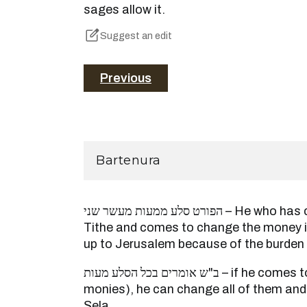
sages allow it.
Suggest an edit
Previous
Bartenura
הפורט סלע ממעות מעשר שני – He who has copper coins of Second
Tithe and comes to change the money int
up to Jerusalem because of the burden 
ב"ש אומרים בכל הסלע מעות – if he comes to change them (i.e., the
monies), he can change all of them and 
Sela.