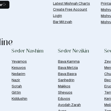
Latest Mishnah Charts
Print
be
Create Free Account
Mishn
Login
Mishn
Bar Mitzvah
Mishn
line
Seder Nashim
Seder Nezikin
Se
Yevamos
Bava Kamma
Zev
Kesuvos
Bava Metzia
Men
Nedarim
Bava Basra
Chul
Nazir
Sanhedrin
Bec
Sotah
Makkos
Eru
Gittin
Shevuos
Tem
Kiddushin
Eduyos
Ker
Avodah Zarah
Meil