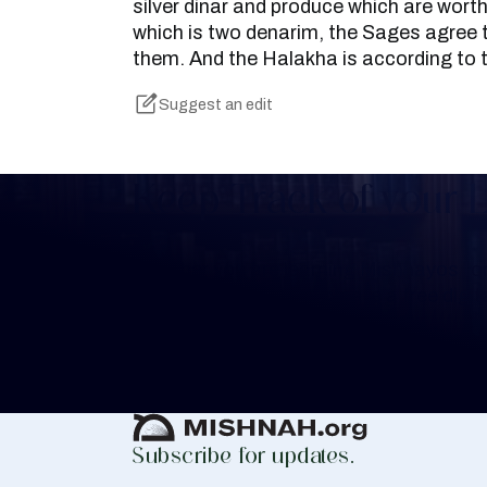
silver dinar and produce which are worth
which is two denarim, the Sages agree 
them. And the Halakha is according to 
Suggest an edit
Keep Track of your 
Whether you are learning Mishnayos for 
your own knowledge, create a free digit
you keep track of your learning.
Create Mishnah Chart
Subscribe for updates.