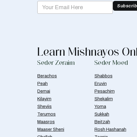
Subscri
Learn Mishnayos On
Seder Zeraim
Seder Moed
Berachos
Shabbos
Peah
Eruvin
Demai
Pesachim
Kilayim
Shekalim
Sheviis
Yoma
Terumos
Sukkah
Maasros
Beitzah
Maaser Sheni
Rosh Hashanah