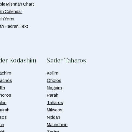
able Mishnah Chart
ah Calendar
ah Yomi
ah Hadran Text
der Kodashim
Seder Taharos
achim
Keilim
achos
Oholos
lin
Negaim
horos
Parah
chin
Taharos
urah
Mikvaos
isos
Niddah
ah
Machshirin