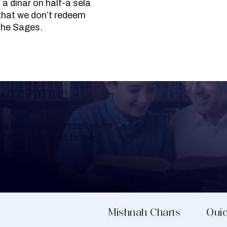
 a dinar on half-a sela
that we don’t redeem
the Sages.
Learning
a Shloshim, Yahrzeit or for
al Mishnah chart to help
Mishnah Charts
Quic