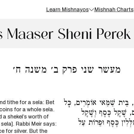
Learn Mishnayos
Mishnah Charts
 Maaser Sheni Perek
מעשר שני פרק ב׳ משנה ח׳
, בֵּית שַׁמַּאי אוֹמְרִים, כָּל
 tithe for a sela: Bet
ins for a whole sela.
, שֶׁקֶל כֶּסֶף וְשֶׁקֶל
d a shekel’s worth of
ְלִין כֶּסֶף וּפֵרוֹת עַל
sela]. Rabbi Meir says:
 for silver. But the