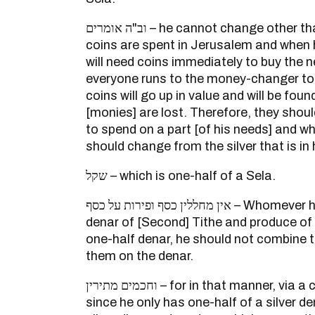
וב"ה אומרים – he cannot change other than half of them, for the
coins are spent in Jerusalem and when 
will need coins immediately to buy the n
everyone runs to the money-changer to
coins will go up in value and will be fou
[monies] are lost. Therefore, they shou
to spend on a part [of his needs] and wh
should change from the silver that is in hi
שקל – which is one-half of a Sela.
אין מחללין כסף ופירות על כסף – Whomever has one-half of a silver
denar of [Second] Tithe and produce of
one-half denar, he should not combine
them on the denar.
וחכמים מתירין – for in that manner, via a combination of produce,
since he only has one-half of a silver d