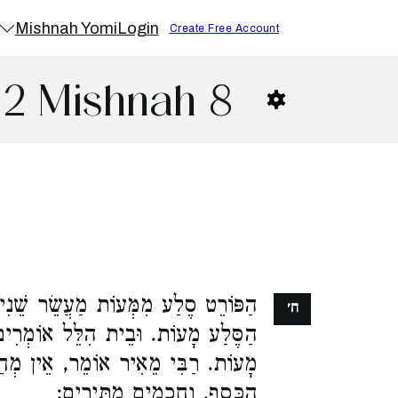
Mishnah Yomi
Login
Create Free Account
 2 Mishnah 8
הַפּוֹרֵט סֶלַע מִמְּעוֹת מַעֲשֵׂר שֵׁנִי
ח׳
הַסֶּלַע מָעוֹת. וּבֵית הִלֵּל אוֹמְרִים
מָעוֹת. רַבִּי מֵאִיר אוֹמֵר, אֵין מְחַלּ
הַכֶּסֶף, וַחֲכָמִים מַתִּירִים: