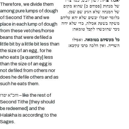
יאכלו צריד.
לשון יובש, כמו צריד
Therefore, we divide them
של מנחות [פסחים כ] שהוא מקום
among pure lumps of dough
של המנחה שלא הגיע שם שמן.
of Second Tithe and we
כלומר יאכלו יבשים שלא יהא עליהם
משקה בשעת אכילה, כדי שלא יהיה
place in each lump of dough
ניכר שהוכשרו לקבל טומאה:
from these vetches/horse
beans that were defiled a
כל מעשיהם בטומאה.
ואפילו
little bit by a little bit less than
השרייה. ואין הלכה כרבי עקיבא:
the size of an egg, for he
who eats [a quantity] less
than the size of an egg is
not defiled from others nor
does he defile others and as
such he eats them.
וחכ"א יפדו – like the rest of
Second Tithe [they should
be redeemed] and the
Halakha is according to the
Sages.