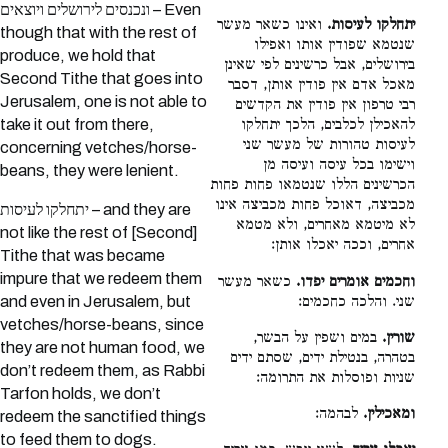
ונכנסים לירושלים ויוצאים – Even
יתחלקו לעיסות.
ואינו כשאר מעשר
though that with the rest of
שנטמא שפודין אותו ואפילו
produce, we hold that
בירושלים, אבל כרשינים לפי שאינן
Second Tithe that goes into
מאכל אדם אין פודין אותן, דסבר
Jerusalem, one is not able to
רבי טרפון אין פודין את הקדשים
take it out from there,
להאכילן לכלבים, הלכך יתחלקו
לעיסות טהורות של מעשר שני
concerning vetches/horse-
וישימו בכל עיסה ועיסה מן
beans, they were lenient.
הכרשינים הללו שנטמאו פחות פחות
מכביצה, דאוכל פחות מכביצה אינו
יתחלקו לעיסות – and they are
לא מיטמא מאחרים, ולא מטמא
not like the rest of [Second]
אחרים, וככה יאכלו אותן:
Tithe that was became
impure that we redeem them
וחכמים אומרים יפדו.
כשאר מעשר
שני. והלכה כחכמים:
and even in Jerusalem, but
vetches/horse-beans, since
שורין.
במים ושפין על הבשר,
they are not human food, we
בטהרה, בנטילת ידים, שסתם ידים
don’t redeem them, as Rabbi
שניות ופוסלות את התרומה:
Tarfon holds, we don’t
ומאכילין.
לבהמה:
redeem the sanctified things
to feed them to dogs.