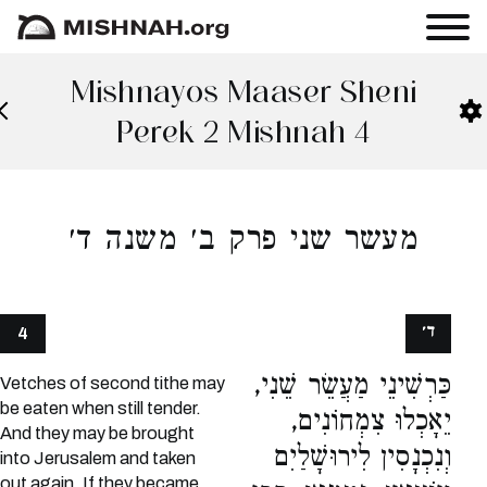
Mishnayos Maaser Sheni
Perek 2 Mishnah 4
מעשר שני פרק ב׳ משנה ד׳
ד׳
4
כַּרְשִׁינֵי מַעֲשֵׂר שֵׁנִי,
Vetches of second tithe may
be eaten when still tender.
יֵאָכְלוּ צִמְחוֹנִים,
And they may be brought
וְנִכְנָסִין לִירוּשָׁלַיִם
into Jerusalem and taken
out again. If they became