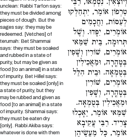
וְיוֹצְאִין. נִטְמְאוּ, רַבִּי
unclean: Rabbi Tarfon says:
טַרְפוֹן אוֹמֵר, יִתְחַלְּקוּ
they must be divided among
pieces of dough. But the
לְעִסּוֹת, וַחֲכָמִים
sages say: they may be
אוֹמְרִים, יִפָּדוּ. וְשֶׁל
redeemed. [Vetches] of
תְּרוּמָה, בֵּית שַׁמַּאי
terumah: Bet Shammai
says: they must be soaked
אוֹמְרִים, שׁוֹרִין וְשָׁפִין
and rubbed in a state of
בְּטָהֳרָה, וּמַאֲכִילִין
purity, but may be given as
food [to an animal] in a state
בְּטֻמְאָה. וּבֵית הִלֵּל
of impurity. Bet Hillel says:
אוֹמְרִים, שׁוֹרִין
they must be soaked [only] in
a state of purity, but they
בְּטָהֳרָה, וְשָׁפִין
may be rubbed and given as
וּמַאֲכִילִין בְּטֻמְאָה.
food [to an animal] in a state
שַׁמַּאי אוֹמֵר, יֵאָכְלוּ
of impurity. Shammai says:
they must be eaten dry
צָרִיד. רַבִּי עֲקִיבָא
[only]. Rabbi Akiba says:
אוֹמֵר, כָּל מַעֲשֵׂיהֶן
whatever is done with them