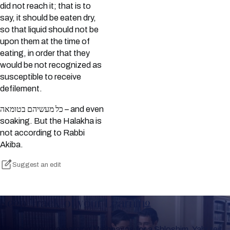
did not reach it; that is to
say, it should be eaten dry,
so that liquid should not be
upon them at the time of
eating, in order that they
would be not recognized as
susceptible to receive
defilement.
כל מעשיהם בטומאה – and even
soaking. But the Halakha is
not according to Rabbi
Akiba.
Suggest an edit
Keep Track of your Learning
Whether you are learning Mishnayos for a Shloshim, Yahrzeit