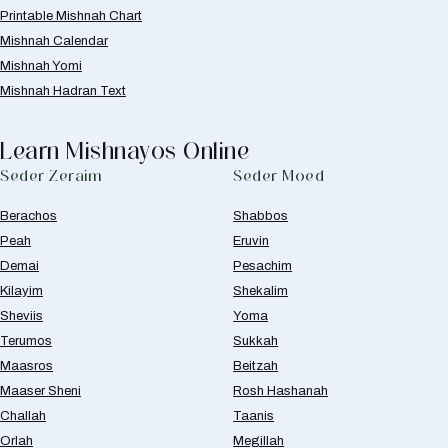
Printable Mishnah Chart
Mishnah Calendar
Mishnah Yomi
Mishnah Hadran Text
Learn Mishnayos Online
Seder Zeraim
Seder Moed
Berachos
Shabbos
Peah
Eruvin
Demai
Pesachim
Kilayim
Shekalim
Sheviis
Yoma
Terumos
Sukkah
Maasros
Beitzah
Maaser Sheni
Rosh Hashanah
Challah
Taanis
Orlah
Megillah