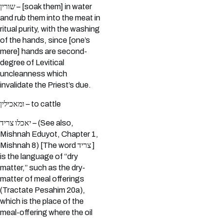
שורין – [soak them] in water
and rub them into the meat in
ritual purity, with the washing
of the hands, since [one’s
mere] hands are second-
degree of Levitical
uncleanness which
invalidate the Priest’s due.
ומאכילין – to cattle
יאכלו צריד – (See also,
Mishnah Eduyot, Chapter 1,
Mishnah 8) [The word צריד ]
is the language of “dry
matter,” such as the dry-
matter of meal offerings
(Tractate Pesahim 20a),
which is the place of the
meal-offering where the oil