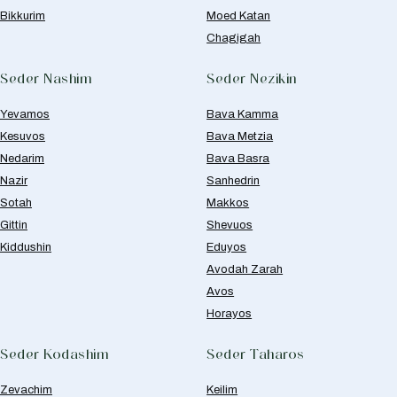
Bikkurim
Moed Katan
Chagigah
Seder Nashim
Seder Nezikin
Yevamos
Bava Kamma
Kesuvos
Bava Metzia
Nedarim
Bava Basra
Nazir
Sanhedrin
Sotah
Makkos
Gittin
Shevuos
Kiddushin
Eduyos
Avodah Zarah
Avos
Horayos
Seder Kodashim
Seder Taharos
Zevachim
Keilim