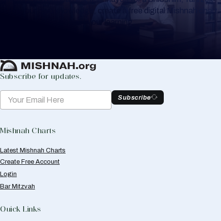
or for your own knowledge, create a free digital Mishnah chart
to help you keep track of your learning.
Create Mishnah Chart
Subscribe for updates.
Subscribe
Mishnah Charts
Latest Mishnah Charts
Create Free Account
Login
Bar Mitzvah
Quick Links