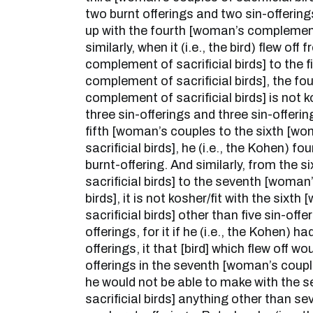
two burnt offerings and two sin-offerin
up with the fourth [woman’s complement 
similarly, when it (i.e., the bird) flew of
complement of sacrificial birds] to the 
complement of sacrificial birds], the f
complement of sacrificial birds] is not k
three sin-offerings and three sin-offerin
fifth [woman’s couples to the sixth [wo
sacrificial birds], he (i.e., the Kohen) fo
burnt-offering. And similarly, from the 
sacrificial birds] to the seventh [woman’
birds], it is not kosher/fit with the sixt
sacrificial birds] other than five sin-offe
offerings, for it if he (i.e., the Kohen) h
offerings, it that [bird] which flew off wo
offerings in the seventh [woman’s couples
he would not be able to make with the s
sacrificial birds] anything other than se