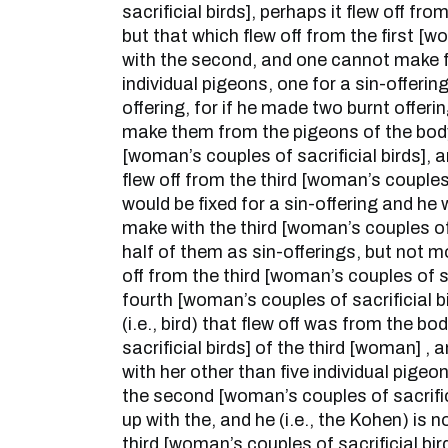
sacrificial birds], perhaps it flew off fr
but that which flew off from the first [
with the second, and one cannot make 
individual pigeons, one for a sin-offerin
offering, for if he made two burnt offer
make them from the pigeons of the bod
[woman’s couples of sacrificial birds], an
flew off from the third [woman’s couples 
would be fixed for a sin-offering and he 
make with the third [woman’s couples of 
half of them as sin-offerings, but not mor
off from the third [woman’s couples of sa
fourth [woman’s couples of sacrificial b
(i.e., bird) that flew off was from the bo
sacrificial birds] of the third [woman] , 
with her other than five individual pige
the second [woman’s couples of sacrific
up with the, and he (i.e., the Kohen) is 
third [woman’s couples of sacrificial bi