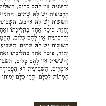
וְהַשְּׁנִיָּה אֵין לָהֶם כְּלוּם, הַשְּׁל,
הָרְבִיעִית יֶשׁ לָהּ שְׁתַּיִם, הַחֲמִ,
הַשִּׁשִּׁית יֶשׁ לָהּ אַרְבַּע, הַשְּׁבִיע
וְחָזַר, פּוֹסֵל אֶחָד בַּהֲלִיכָתוֹ וְאֶחָ
וְהָרְבִיעִית אֵין לָהֶם כְּלוּם, הַחֲמ,
הַשִּׁשִּׁית יֶשׁ לָהּ שְׁתַּיִם, הַשְּׁבִי
וְחָזַר, פּוֹסֵל אֶחָד בַּהֲלִיכָתוֹ וְאֶח
וְהַשִּׁשִּׁית אֵין לָהֶם כְּלוּם, הַשְּׁ.
אוֹמְרִים, הַשְּׁבִיעִית לֹא הִפְסִידָה 
הַמֵּתוֹת לְכֻלָּם, הֲרֵי כֻלָּם יָמוּתוּ: