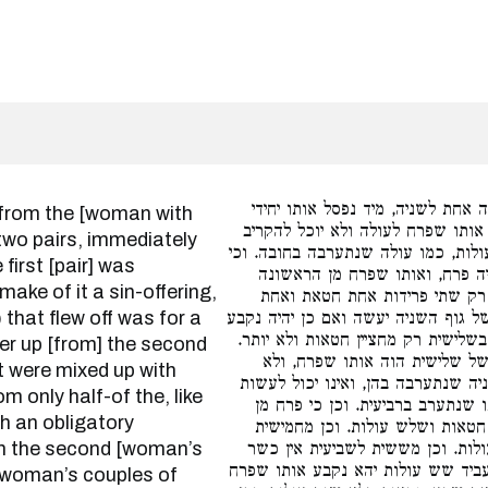
אחת לשניה, מיד נפסל אותו יחידי
ותו שפרח לעולה ולא יוכל להקריב
 two pairs, immediately
ולות, כמו עולה שנתערבה בחובה. וכי
 first [pair] was
ה פרח, ואותו שפרח מן הראשונה
make of it a sin-offering,
 רק שתי פרידות אחת חטאת ואחת
) that flew off was for a
ל גוף השניה יעשה ואם כן יהיה נקבע
שלישית רק מחציין חטאות ולא יותר
fer up [from] the second
של שלישית הוה אותו שפרח, ולא
at were mixed up with
ה שנתערבה בהן, ואינו יכול לעשות
m only half-of the, like
 שנתערב ברביעית. וכן כי פרח מן
th an obligatory
חטאות ושלש עולות. וכן מחמישית
from the second [woman’s
ות. וכן מששית לשביעית אין כשר
ביד שש עולות יהא נקבע אותו שפרח
d [woman’s couples of