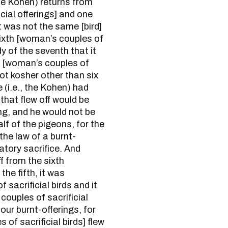
the Kohen) returns from
cial offerings] and one
it was not the same [bird]
sixth [woman’s couples of
dy of the seventh that it
nth [woman’s couples of
 not kosher other than six
e (i.e., the Kohen) had
that flew off would be
ing, and he would not be
alf of the pigeons, for the
the law of a burnt-
atory sacrifice. And
off from the sixth
the fifth, it was
f sacrificial birds and it
 couples of sacrificial
four burnt-offerings, for
of sacrificial birds] flew