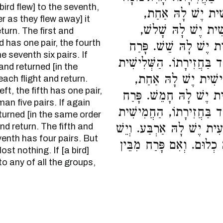
 bird flew] to the seventh,
ִישִׁית יֶשׁ לָהּ אַחַת
r as they flew away] it
ישִׁית יֶשׁ לָהּ שָׁלשׁ
eturn. The first and
 has one pair, the fourth
ִית יֶשׁ לָהּ שֵׁשׁ. פָּרַח
he seventh six pairs. If
ד בַּחֲזִירָתוֹ. הַשְּׁלִישִׁית
nd returned [in the
ִישִׁית יֶשׁ לָהּ אַחַת
each flight and return.
t, the fifth has one pair,
עִית יֶשׁ לָהּ חָמֵשׁ. פָּרַח
an five pairs. If again
ָד בַּחֲזִירָתוֹ, הַחֲמִישִׁית
turned [in the same order
and return. The fifth and
וְיֵשׁ
בִיעִית יֶשׁ לָהּ אַרְבַּע
enth has four pairs. But
כְלוּם. וְאִם פָּרַח מִבֵּין
t nothing. If [a bird]
to any of all the groups,