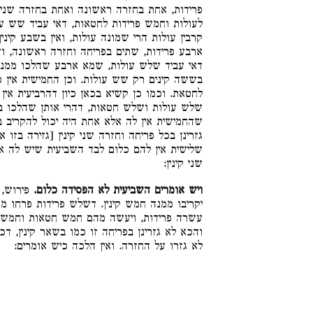
פרידות, אחת בחזרה ראשונה ואחת בחזרה שניה
לעולות וחמש פרידות לחטאות, דאי עביד שש ע
קרבין עולות הרי שמונה עולות, ואין בשבע קינ
ארבע פרידות, שתים בפריחה וחזרה ראשונה, וש,
דאי עביד שלש עולות, שמא ארבע שהלכו ממנה י
בששה קינים רק שש עולות. וכן החמישית אין 
לחטאת. וכמו כן קשיא בכאן כיון דהרביעית אין
שלש עולות ושלש חטאות, דהרי אותן שהלכו ברבי
שהחמישית אין לה אלא אחת היה יכול להקריב ב
גזרינן בכל פריחה וחזרה שני קינין [גזירה בזו א
שלישית אין להם כלום לבד השביעית שיש לה אר
שני קינין:
ויש אומרים השביעית לא הפסידה כלום.
פירוש, 
יקריבו ממנה חמש קינין. דשלש פרידות פרחו מ
עשרה פרידות, ויעשה מהם חמש חטאות וחמש ע.
והכא לא גזרינן בפריחה זו כמו בשאר קינין, ,
לא גזרו על החזרה. ואין הלכה כיש אומרים: