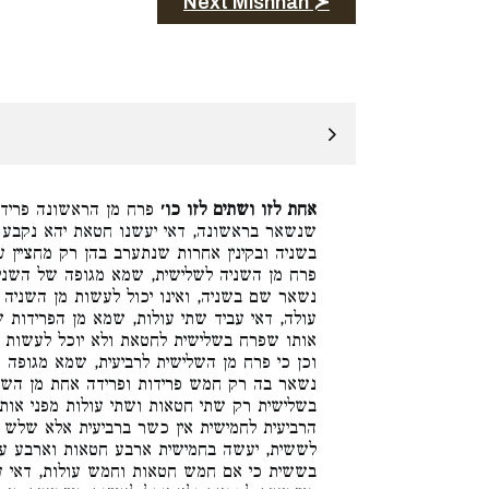
Next Mishnah ≻
אחת לזו ושתים לזו כו׳
פרח מן הראשונה פרידה 
שנשאר בראשונה, דאי יעשנו חטאת יהא נקבע א
בשניה ובקינין אחרות שנתערב בהן רק מחציין ע
פרח מן השניה לשלישית, שמא מגופה של השני
נשאר שם בשניה, ואינו יכול לעשות מן השניה
עולה, דאי עביד שתי עולות, שמא מן הפרידות ש
אותו שפרח בשלישית לחטאת ולא יוכל לעשות ב.
וכן כי פרח מן השלישית לרביעית, שמא מגופה 
נשאר בה רק חמש פרידות ופרידה אחת מן השני
בשלישית רק שתי חטאות ושתי עולות מפני אותו
הרביעית לחמישית אין כשר ברביעית אלא שלש 
לששית, יעשה בחמישית ארבע חטאות וארבע עול
בששית כי אם חמש חטאות וחמש עולות, דאי ע