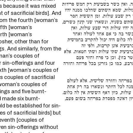
. ואין כשר בשביעית רק חמש פרידות
gs because it was mixed
ולות, שמא השתים שהלכו ממנה יהיו
of sacrificial birds]. And
ין רק שבע עולות. ומן הששית חסר
f from the fourth [woman’s
תים בשניה, ונשארו שני קינין כשרים
fifth [woman’s
היו עולות הרי שבע עולות, ואין
כשר בה כי אם אחד לעולה ואחד
ourth [woman’s
 לה כלום היה יכול להקריב בחמישית
osher, other than for
עית אינן קריבות, ולפי זה
gs. And similarly, from the
רביעית שתי עולות ושתי חטאות. אלא
man’s couples of
טר בזו]. וכן כי פרח וחזר פעם
ur sin-offerings and four
בע, כמו כן גזרינן בכל פריחה וחזרה
sixth [woman’s couples of
s couples of sacrificial
בפריחה וחזרה שלישית. אלא לעולם
h [woman’s couples of
מנה לכל היותר ונשארו בה רק אחת
rings and five burnt-
ולות, כיון דאף הששית אין לה כלום
ad made six burnt-
דכיון דאינה מפסדת בפריחה בשום פעם
uld be established for sin-
 of sacrificial birds] but
eventh [couples of
ven sin-offerings without