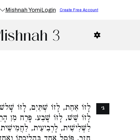
Mishnah Yomi
Login
Create Free Account
Mishnah 3
לָזוֹ אַחַת, לָזוֹ שְׁתַּיִם, לָזוֹ שָׁלש,
ג׳
לָזוֹ שֵׁשׁ, לָזוֹ שֶׁבַע. פָּרַח מִן הָרִ,
לַשְּׁלִישִׁית, לָרְבִיעִית, לַחֲמִישִׁית,,
חָזַר, פּוֹסֵל אֶחָד בַּהֲלִיכָתוֹ וְאֶחָד