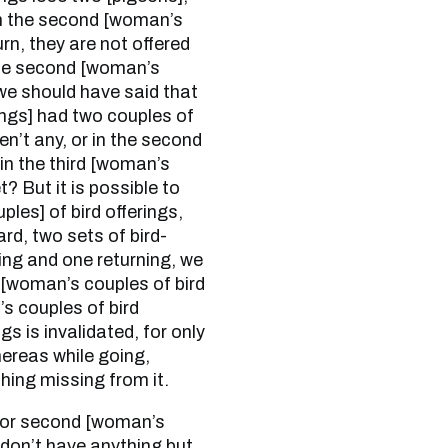
in the second [woman’s
turn, they are not offered
t the second [woman’s
 we should have said that
ings] had two couples of
ren’t any, or in the second
 in the third [woman’s
t? But it is possible to
ples] of bird offerings,
d, two sets of bird-
oing and one returning, we
d [woman’s couples of bird
’s couples of bird
ngs is invalidated, for only
hereas while going,
hing missing from it.
y don’t have anything but