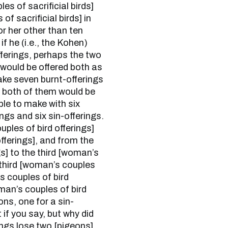
s of sacrificial birds]
f sacrificial birds] in
or her other than ten
if he (i.e., the Kohen)
fferings, perhaps the two
r would be offered both as
ake seven burnt-offerings
f both of them would be
ble to make with six
ings and six sin-offerings.
uples of bird offerings]
fferings], and from the
s] to the third [woman’s
 third [woman’s couples
s couples of bird
woman’s couples of bird
ons, one for a sin-
 if you say, but why did
ings lose two [pigeons],