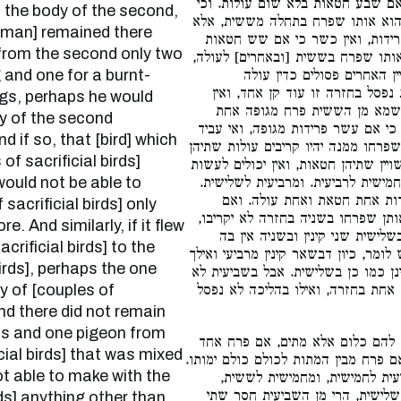
אם שבע חטאות בלא שום עולות. וכי
om the body of the second,
הוא אותו שפרח בתחלה מששית, אלא
woman] remained there
רידות, ואין כשר כי אם שש חטאות
from the second only two
אותו שפרח בששית [ובאחרים] לעולה
g and one for a burnt-
ין האחרים פסולים כדין עולה
פסל בחזרה זו עוד קן אחד, ואין
ings, perhaps he would
דשמא מן הששית פרח מגופה אחת
y of the second
י אם עשר פרידות מגופה, ואי עביד
d if so, that [bird] which
רחו ממנה יהיו קריבים עולות שתיהן
of sacrificial birds]
יין שתיהן חטאות, ואין יכולים לעשות
would not be able to
מישית לרביעית. ומרביעית לשלישית
דות אחת חטאת ואחת עולה. ואם
sacrificial birds] only
ותן שפרחו בשניה בחזרה לא יקריבו
e. And similarly, if it flew
שלישית שני קינין ובשניה אין בה
crificial birds] to the
לומר, כיון דבשאר קינין מרביעי ואילך
irds], perhaps the one
נן כמו כן בשלישית. אבל בשביעית לא
dy of [couples of
אחת בחזרה, ואילו בהליכה לא נפסל
and there did not remain
ons and one pigeon from
ן להם כלום אלא מתים, אם פרח אחד
ial birds] that was mixed
אם פרח מבין המתות לכולם כולם ימותו
not able to make with the
עית לחמישית, ומחמישית לששית
לישית, הרי מן השביעית חסר שתי
rds] anything other than