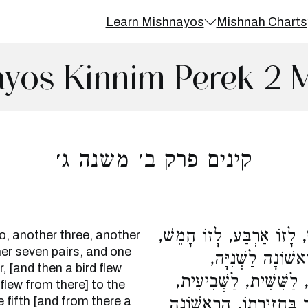
Learn Mishnayos
Mishnah Charts
yos Kinnim Perek 2 
קינים פרק ב׳ משנה ג׳
ׁ, לָזוֹ אַרְבַּע, לָזוֹ חָמֵשׁ
o, another three, another
her seven pairs, and one
אשׁוֹנָה לַשְּׁנִיָּה
r, [and then a bird flew
 לַשִּׁשִּׁית, לַשְּׁבִיעִית
 flew from there] to the
e fifth [and from there a
 בַּחֲזִירָתוֹ. הָרִאשׁוֹנָה