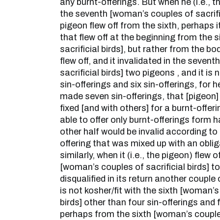
any burnt-offerings. But when he (i.e., 
the seventh [woman’s couples of sacrifi
pigeon flew off from the sixth, perhaps 
that flew off at the beginning from the 
sacrificial birds], but rather from the bo
flew off, and it invalidated in the seve
sacrificial birds] two pigeons , and it is
sin-offerings and six sin-offerings, for h
made seven sin-offerings, that [pigeon] 
fixed [and with others] for a burnt-offer
able to offer only burnt-offerings form h
other half would be invalid according to 
offering that was mixed up with an oblig
similarly, when it (i.e., the pigeon) flew 
[woman’s couples of sacrificial birds] to 
disqualified in its return another couple o
is not kosher/fit with the sixth [woman’s
birds] other than four sin-offerings and 
perhaps from the sixth [woman’s couples 