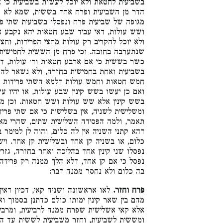
בשביעית לחטאת ולא יוכל לעשות בשביעית כי 
הדר מן השביעית ופרח אחד בששית, שמא לא 
מגופה של שביעית פרח ונפסלו בשביעית שתי פ
ושש עולות, דאי עביד שבע חטאות יהא נקבע ,
ולא יוכל להקריב רק עולות מחצי הפרידות, וחצי
שנתערבה בחובה. וכי פרח מן הששית לחמישית נ
כשר בששית כי אם ארבע חטאות וד׳ עולות, 
בשביעית ואחת בחמישית בחזרה, ולא נשאר לה כ
חמש חטאות וחמש עולות דלמא השתי פרידות שפ
ואם כן יעשו בשש קינין שבע עולות, או יהיו עשו
בשש קינין אלא שש עולות ושש חטאות. וכן מח.
ומשלישית לשניה, אין בשלישית כי אם שתי פרי
תאמר, ולמה הפסידה השלישית שתים, שהרי מא,
דהא קתני השניה אין לה כלום, והוה לן למימר ב
כלום, או בשניה קן אחד ובשלישית קן אחד. ויש 
נפסלו שני קינין אחד בהליכה ואחר בחזרה, גזרי
נפסל כי אם קן אחד, דלא הלך ממנה רק פרידה 
בה כלום ולא נחסר ממנה דבר:
פרח וחזר.
לאו אראשונה ושניה קאי, דכיון דאי
מהם בין שאר קינין ימותו כולם כדתנן בסמוך ו.
אלא קאי אשלישית שפרח ממנה לרביעית, ומרבי,
ומששית לשביעית, וחזר משביעית לששית עד הש