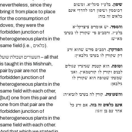
שיפון.
בלע״ז סיגל״א. ומשום
nevertheless, since they
דכוסמין ושיפון דמו להדדי אינם
bring it from place to place
כלאים זה בזה:
for the consumption of
doves, they were the
והספיר.
יש אומרים ציצרקל״א
forbidden junction of
בלע״ז. ורמב״ם פי׳ שקורין לו בערבי
heterogeneous plants in the
מא״ש:
same field (i.e., כלאים).
הפורקדן.
רמב״ם פירש שהוא זרע
דק שקורין לו בערבי גילבא״ן:
השעורים ושבולת שועל – all that
is taught in this Mishnah,
וטופח.
הוא קטנית שגרגריו עגולים
pair by pair are not the
לבנים וקורין לו קורטמא״ן. ואני
forbidden junction of
שמעתי שטופח הוא שקורין לו
גילבאן:
heterogeneous plants in the
same field with each other,
והשעועית.
קורין לה בערבי לוביא״ה:
[but] one from this pair and
one from that pair are the
אינם כלאים זה בזה.
אם זרע כל
אחד עם בן זוגו:
forbidden junction of
heterogeneous plants in the
same field with each other.
And that which we stated in