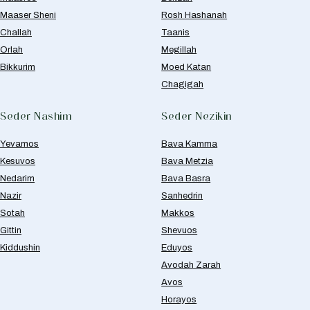
Maaser Sheni
Rosh Hashanah
Challah
Taanis
Orlah
Megillah
Bikkurim
Moed Katan
Chagigah
Seder Nashim
Seder Nezikin
Yevamos
Bava Kamma
Kesuvos
Bava Metzia
Nedarim
Bava Basra
Nazir
Sanhedrin
Sotah
Makkos
Gittin
Shevuos
Kiddushin
Eduyos
Avodah Zarah
Avos
Horayos