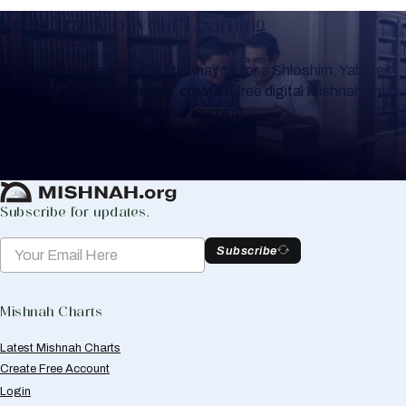
Keep Track of your Learning
Whether you are learning Mishnayos for a Shloshim, Yahrzeit
or for your own knowledge, create a free digital Mishnah chart
to help you keep track of your learning.
Create Mishnah Chart
Subscribe for updates.
Subscribe
Mishnah Charts
Latest Mishnah Charts
Create Free Account
Login