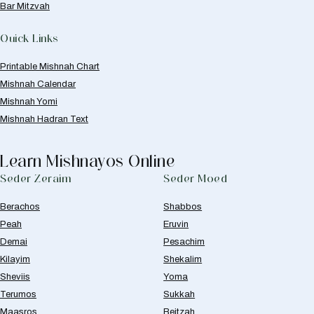
Bar Mitzvah
Quick Links
Printable Mishnah Chart
Mishnah Calendar
Mishnah Yomi
Mishnah Hadran Text
Learn Mishnayos Online
Seder Zeraim
Seder Moed
Berachos
Shabbos
Peah
Eruvin
Demai
Pesachim
Kilayim
Shekalim
Sheviis
Yoma
Terumos
Sukkah
Maasros
Beitzah