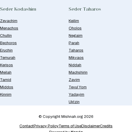
Seder Kodashim
Seder Taharos
Zevachim
Keilim
Menachos
Oholos
Chullin
Negaim
Bechoros
Parah
Eruchin
Taharos
Temurah
Mikvaos
Kerisos
Niddah
Meilah
Machshirin
Tamid
Zavim
Middos
Tevul Yom
Kinnim
Yadayim
Uktzin
© Copyright Mishnah.org 2026
Contact
Privacy Policy
Terms of Use
Disclaimer
Credits