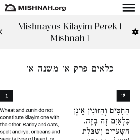
Mishnayos Kilayim Perek 1
Mishnah 1
כלאים פרק א׳ משנה א׳
א׳
1
הַחִטִּים וְהַזּוּנִין אֵינָן
Wheat and zunin do not
constitute kilayim one with
כִּלְאַיִם זֶה בָזֶה.
the other. Barley and oats,
הַשְּׂעֹרִים וְשִׁבֹּלֶת
spelt and rye, or beans and
sapir (a type of bean), or