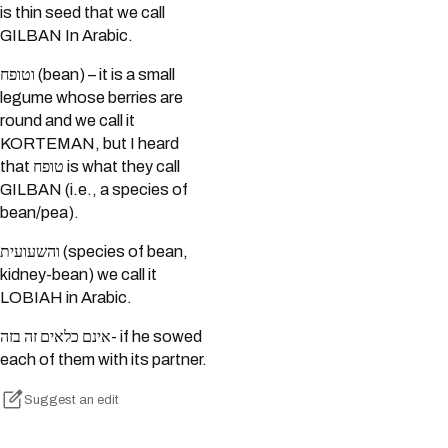
is thin seed that we call
GILBAN In Arabic.
וטופח (bean) – it is a small
legume whose berries are
round and we call it
KORTEMAN, but I heard
that טופח is what they call
GILBAN (i.e., a species of
bean/pea).
והשעועית (species of bean,
kidney-bean) we call it
LOBIAH in Arabic.
אינם כלאים זה בזה- if he sowed
each of them with its partner.
Suggest an edit