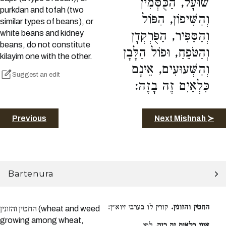
שׁוּעָל, הַכֻּסְּמִין
purkdan and tofah (two
וְהַשִּׁיפוֹן, הַפּוֹל
similar types of beans), or
white beans and kidney
וְהַסַּפִּיר, הַפֻּרְקְדָן
beans, do not constitute
וְהַטֹּפֵחַ, וּפוֹל הַלָּבָן
kilayim one with the other.
וְהַשְּׁעוּעִים, אֵינָם
Suggest an edit
כִּלְאַיִם זֶה בָזֶה:
Previous
Next Mishnah ≻
Bartenura
החטין והזונין.
קורין לו בערבי זיוא״ן:
החטין והזונין (wheat and weed
growing among wheat,
אינן כלאים זה בזה.
לפי