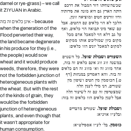
darnel or rye-grass) – we call
שכשהשחיתו דור המבול את דרכם
it ZIYUAN in Arabic.
היתה הארץ גם היא מזנה את פירותיה
והיו זורעים חטים ומוציאה זונין,
אינן כלאים זה בזה – because
הלכך לא הוי כלאים עם החטים. אבל
when the generation of the
עם שאר מיני תבואה הוי כלאים, ואף
על גב דלא חזי למאכל אדם מכל
Flood perverted their way,
מקום כיון שמוליכים אותו ממקום
the land became degenerate
למקום למאכל יונים הוו כלאים:
in his produce for they (i.e.,
the people) would sow
השעורים ושבולת שועל.
כל השנוים
wheat and it would produce
במשנה זוג זוג אינם כלאים זה בזה,
weeds, therefore, they were
אחד מזוג זה וא׳ מזוג זה הם כלאים
זה בזה. והא דאמרינן במנחות [דף
not the forbidden junction of
ט.] הכוסמין מין חטים ושיפון מין
heterogeneous plants with
שעורים, הני מילי לענין חלה
the wheat. But with the rest
שמצטרפין זה עם זה לשיעור חלה
of the kinds of grain, they
אבל לענין כלאים הוו כלאים זה בזה:
would be the forbidden
ושבולת שועל.
שעורים מדבריים
junction of heterogeneous
ובלע״ז אוינ״א:
plants, and even though that
it wasn’t appropriate for
כוסמין.
בל׳ לע״ז אספילט״א:
human consumption,