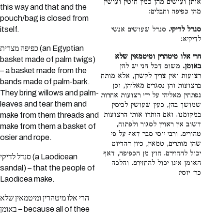
אותן ועושים מהן כמין חוטין ועושין
this way and that and the
מהן כפיפה וחבלים:
pouch/bag is closed from
סנדל שעושים אנשי
סנדל לדיקי.
itself.
לדיקיא:
כפיפה מצרית (an Egyptian
הרי אלו מיטהרין ומיטמאין שלא
basket made of palm twigs)
משום דכל הני יש להן
באומן.
– a basket made from the
רצועות ואין צריך לקשרן, אלא מותח
bands made of palm-bark.
ברצועות והן נסגרים מאליהן, וכן
They bring willows and palm-
נפתחין מאליהן על ידי רצועות אחרות
leaves and tear them and
שמושך בהן, כעין שעושין לכיסין
במקומנו. ואם הותרו אותן הרצועות
make from them threads and
דשוב אין ראויין לסגור ולפתוח,
make from them a basket of
טהורים. ורבי יוסי סבר דאף על פי
osier and rope.
שהן מותרים, טמאין, כיון דהדיוט
יכול להחזירם. חוץ מן הכפיפה, דאף
סנדל לדיקי (a Laodicean
האומן אינו יכול להחזירם. והלכה
sandal) – that the people of
כר׳ יוסי:
Laodicea make.
הרי אלו מיטהרין ומיטמאין שלא
באומן – because all of thee