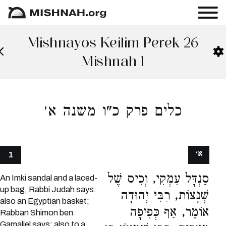
Mishnayos Keilim Perek 26
Mishnah 1
כלים פרק כ"ו משנה א׳
א׳
1
סַנְדָּל עִמְקִי, וְכִיס שֶׁל
An Imki sandal and a laced-
up bag, Rabbi Judah says:
שְׁנָצוֹת, רַבִּי יְהוּדָה
also an Egyptian basket;
אוֹמֵר, אַף כְּפִיפָה
Rabban Shimon ben
Gamaliel says: also to a