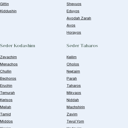
Gittin
Shevuos
Kiddushin
Eduyos
Avodah Zarah
Avos
Horayos
Seder Kodashim
Seder Taharos
Zevachim
Keilim
Menachos
Oholos
Chullin
Negaim
Bechoros
Parah
Eruchin
Taharos
Temurah
Mikvaos
Kerisos
Niddah
Meilah
Machshirin
Tamid
Zavim
Middos
Tevul Yom