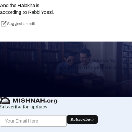
And the Halakha is
according to Rabbi Yossi.
Suggest an edit
Keep Track of your Learning
Whether you are learning Mishnayos for a Shloshim, Yahrzeit
or for your own knowledge, create a free digital Mishnah chart
to help you keep track of your learning.
Create Mishnah Chart
Subscribe for updates.
Subscribe