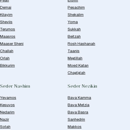
Peah
Eruvin
Demai
Pesachim
Kilayim
Shekalim
Sheviis
Yoma
Terumos
Sukkah
Maasros
Beitzah
Maaser Sheni
Rosh Hashanah
Challah
Taanis
Orlah
Megillah
Bikkurim
Moed Katan
Chagigah
Seder Nashim
Seder Nezikin
Yevamos
Bava Kamma
Kesuvos
Bava Metzia
Nedarim
Bava Basra
Nazir
Sanhedrin
Sotah
Makkos