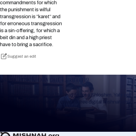
commandments for which
the punishment is wilful
transgression is “karet” and
for erroneous transgression
is a sin-offering, for which a
beit din and a high priest
have to bring a sacrifice.
Suggest an edit
Keep Track of your Learning
Whether you are learning Mishnayos for a Shloshim, Yahrzeit
or for your own knowledge, create a free digital Mishnah chart
to help you keep track of your learning.
Create Mishnah Chart