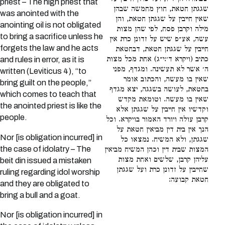
priest – The high priest that
שגגתן חטאת, חוץ מחמשה שבהן
was anointed with the
שאין חייבין על שגגתן חטאת, והן
anointing oil is not obligated
מילה וקרבן פסח, לפי שהן מצות
to bring a sacrifice unless he
עשה, אע״פ שיש על זדונן כרת אין
forgets the law and he acts
חייבין על שגגתן חטאת, דבחטאת
כתיב (ויקרא ד׳:י״ג) אחת מכל מצות
and rules in error, as it is
ה׳ אשר לא תעשינה. ומגדף, מפני
written (Leviticus 4), “to
שאין בו מעשה, והכתוב אומר
bring guilt on the people,”
בחטאת, לעושה בשגגה, יצא מגדף
which comes to teach that
שאין בו מעשה. וטומאת מקדש
the anointed priest is like the
וקדשיו אין חייבין על שגגתן אלא
people.
קרבן עולה ויורד האמור בויקרא. וכל
הנך אין בית דין מביאין חטאת על
Nor [is obligation incurred] in
שגגתן, ולא המשיח. נמצאו כל
the case of idolatry – The
המצות שבית דין וכהן המשיח מביאין
עליהן קרבן, שלשים ואחת מצות
beit din issued a mistaken
שחייבין על זדונן כרת ועל שגגתן
ruling regarding idol worship
חטאת קבועה:
and they are obligated to
bring a bull and a goat.
Nor [is obligation incurred] in