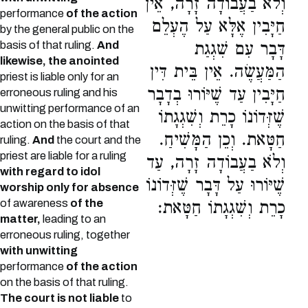
וְלֹא בַעֲבוֹדָה זָרָה, אֵין
performance
of the action
חַיָּבִין אֶלָּא עַל הֶעְלֵם
by the general public on the
basis of that ruling.
And
דָּבָר עִם שִׁגְגַת
likewise, the anointed
הַמַּעֲשֶׂה. אֵין בֵּית דִּין
priest is liable only for an
חַיָּבִין עַד שֶׁיּוֹרוּ בְדָבָר
erroneous ruling and his
unwitting performance of an
שֶׁזְּדוֹנוֹ כָרֵת וְשִׁגְגָתוֹ
action on the basis of that
חַטָּאת. וְכֵן הַמָּשִׁיחַ.
ruling.
And
the court and the
priest are liable for a ruling
וְלֹא בַעֲבוֹדָה זָרָה, עַד
with regard to idol
שֶׁיּוֹרוּ עַל דָּבָר שֶׁזְּדוֹנוֹ
worship only for absence
of awareness
of the
כָרֵת וְשִׁגְגָתוֹ חַטָּאת:
matter,
leading to an
erroneous ruling, together
with unwitting
performance
of the action
on the basis of that ruling.
The court is not liable
to