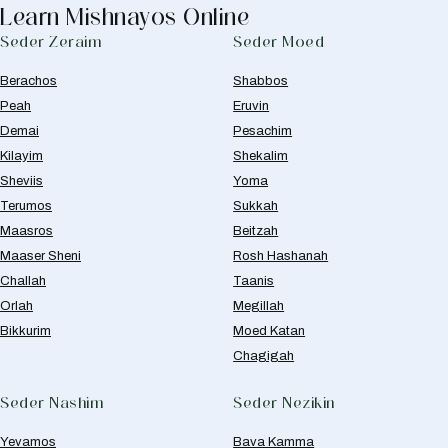
Learn Mishnayos Online
Seder Zeraim
Seder Moed
Berachos
Shabbos
Peah
Eruvin
Demai
Pesachim
Kilayim
Shekalim
Sheviis
Yoma
Terumos
Sukkah
Maasros
Beitzah
Maaser Sheni
Rosh Hashanah
Challah
Taanis
Orlah
Megillah
Bikkurim
Moed Katan
Chagigah
Seder Nashim
Seder Nezikin
Yevamos
Bava Kamma