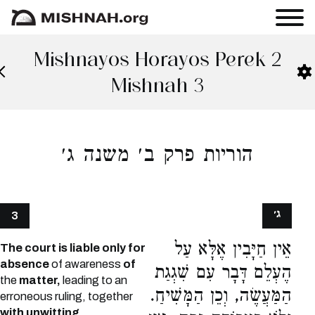
Mishnayos Horayos Perek 2
Mishnah 3
הוריות פרק ב׳ משנה ג׳
ג׳
3
אֵין חַיָּבִין אֶלָּא עַל
The court is liable only for
absence
of awareness
of
הֶעְלֵם דָּבָר עִם שִׁגְגַת
the
matter,
leading to an
הַמַּעֲשֶׂה, וְכֵן הַמָּשִׁיחַ.
erroneous ruling, together
with unwitting