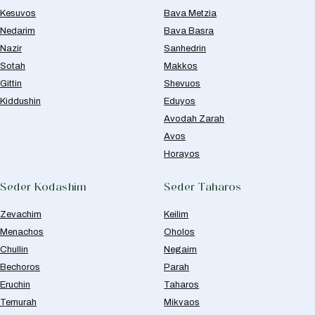
Kesuvos
Bava Metzia
Nedarim
Bava Basra
Nazir
Sanhedrin
Sotah
Makkos
Gittin
Shevuos
Kiddushin
Eduyos
Avodah Zarah
Avos
Horayos
Seder Kodashim
Seder Taharos
Zevachim
Keilim
Menachos
Oholos
Chullin
Negaim
Bechoros
Parah
Eruchin
Taharos
Temurah
Mikvaos