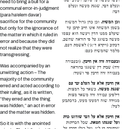
ועשו מעשה על פיהם. דכתיב ישגו
need to bring a bull for a
ונעלם דבר, שגגת מעשה ונעלם
communal error-in-judgment
דבר:
(para ha’elem davar)
sacrifice for the community
וכן המשיח.
וכן כהן גדול המשוח
בשמן המשחה אינו חייב קרבן עד
but only for the ignorance of
שיעלם ממנו הדין ויעשה הוא עצמו
the matter in which it ruled in
מעשה בשוגג על פי הוראה שחשב,
error and because they did
דכתיב (ויקרא ד׳:ג׳) לאשמת העם,
not realize that they were
מלמד שהמשיח כעם:
transgressing.
ובעבודה זרה אין חייבין.
(ובעבודה
Was accompanied by an
זרה) שבית דין ששגגו בהוראה
unwitting action – The
בעבודה זרה חייבין פר ושעיר:
majority of the community
אין חייבין אלא על העלם יבר עם
erred and acted according to
שגגת מעשה.
כשאר כל המצות.
their ruling, as it is written,
דילפינן עבודה זרה משאר מצות
“they erred and the thing
מגזירה שוה דמעיני מעיני, כדכתבינן
was hidden,” an act in error
לעיל:
and the matter was hidden.
אין חייבין אלא על דבר שזדונו כרת
ועל שגגתו חטאת.
שכל הכריתות
So it is with the anointed
שבתורה הן ל״ו, ועל כולן חייבין על