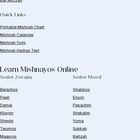
Bar Mitzvah
Quick Links
Printable Mishnah Chart
Mishnah Calendar
Mishnah Yomi
Mishnah Hadran Text
Learn Mishnayos Online
Seder Zeraim
Seder Moed
Berachos
Shabbos
Peah
Eruvin
Demai
Pesachim
Kilayim
Shekalim
Sheviis
Yoma
Terumos
Sukkah
Maasros
Beitzah