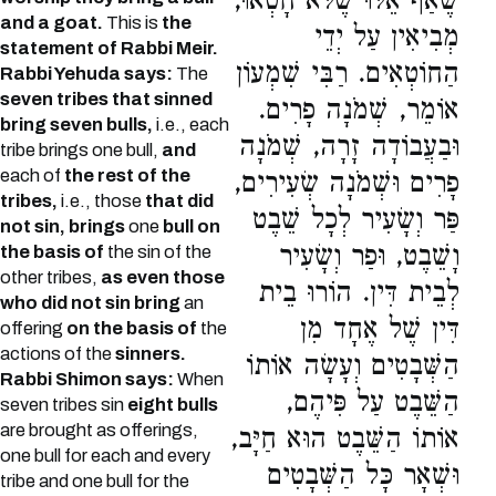
שֶׁאַף אֵלּוּ שֶׁלֹּא חָטְאוּ,
and a goat.
This is
the
מְבִיאִין עַל יְדֵי
statement of Rabbi Meir.
הַחוֹטְאִים. רַבִּי שִׁמְעוֹן
Rabbi Yehuda says:
The
seven tribes that sinned
אוֹמֵר, שְׁמֹנָה פָרִים.
bring seven bulls,
i.e., each
וּבַעֲבוֹדָה זָרָה, שְׁמֹנָה
tribe brings one bull,
and
each of
the rest of the
פָרִים וּשְׁמֹנָה שְׂעִירִים,
tribes,
i.e., those
that did
פַּר וְשָׂעִיר לְכָל שֵׁבֶט
not sin, brings
one
bull on
וָשֵׁבֶט, וּפַר וְשָׂעִיר
the basis of
the sin of the
other tribes,
as even those
לְבֵית דִּין. הוֹרוּ בֵית
who did not sin bring
an
דִּין שֶׁל אֶחָד מִן
offering
on the basis of
the
actions of the
sinners.
הַשְּׁבָטִים וְעָשָׂה אוֹתוֹ
Rabbi Shimon says:
When
הַשֵּׁבֶט עַל פִּיהֶם,
seven tribes sin
eight bulls
are brought as offerings,
אוֹתוֹ הַשֵּׁבֶט הוּא חַיָּב,
one bull for each and every
וּשְׁאָר כָּל הַשְּׁבָטִים
tribe and one bull for the