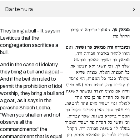
Bartenura
מביאין פר.
האמור בויקרא והקריבו
They bring a bull – It says in
הקהל פר:
Leviticus that the
congregation sacrifices a
ובעבודה זרה מביאים פר ושעיר.
ואם
bull.
הורו להתיר באיסור עבודה זרה,
מביאין פר ושעיר האמור בפרשת
And in the case of idolatry
שלח לך, וכי תשגו ולא תעשו את
they bring a bull and a goat –
כל המצות האלה, מצוה שהיא
שקולה כנגד כל המצות, הוי אומר
And if the beit din ruled to
זו עבודה זרה, וכתיב התם (שם ט״ו)
permit the prohibition of idol
והיה אם מעיני העדה נעשתה לשגגה
worship, they bring a bull and
ועשו כל העדה פר בן בקר אחד
a goat, as it says in the
לעולה וגו׳ ושעיר עזים אחד לחטאת.
parasha Shlach Lecha,
ור׳ מאיר סבר, האי והקריבו הקהל פר
“When you shall err and not
האמור בויקרא בשגגת שאר עבירות,
observe all the
וכן ועשו כל העדה פר ושעיר האמור
בשלח לך בשגגת עבודה זרה, הקהל
commandments” the
שהורה בלבד הן המביאים אותם, והן
commandment that is equal