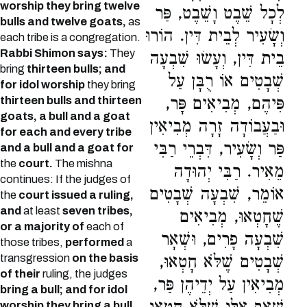
worship they bring twelve
לְכָל שֵׁבֶט וָשֵׁבֶט, פַּר
bulls and twelve goats,
as
וְשָׂעִיר לְבֵית דִּין. הוֹרוּ
each tribe is a congregation.
Rabbi Shimon says:
They
בֵית דִּין, וְעָשׂוּ שִׁבְעָה
bring
thirteen bulls; and
שְׁבָטִים אוֹ רֻבָּן עַל
for idol worship
they bring
פִּיהֶם, מְבִיאִים פָּר,
thirteen bulls and thirteen
goats, a bull and a goat
וּבַעֲבוֹדָה זָרָה מְבִיאִין
for each and every tribe
פַּר וְשָׂעִיר, דִּבְרֵי רַבִּי
and a bull and a goat for
the
court.
The mishna
מֵאִיר. רַבִּי יְהוּדָה
continues: If the judges of
אוֹמֵר, שִׁבְעָה שְׁבָטִים
the
court issued a ruling,
and
at least
seven tribes,
שֶׁחָטְאוּ, מְבִיאִים
or a majority of
each of
שִׁבְעָה פָרִים, וּשְׁאָר
those tribes,
performed
a
transgression
on the basis
שְׁבָטִים שֶׁלֹּא חָטְאוּ,
of their
ruling, the judges
מְבִיאִין עַל יְדֵיהֶן פַּר,
bring a bull; and for idol
worship they bring a bull