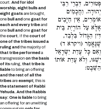
פְּטוּרִים, דִּבְרֵי רַבִּי
court.
And for idol
worship, eight bulls and
יְהוּדָה. וַחֲכָמִים
eight goats
are brought,
אוֹמְרִים, אֵין חַיָּבִים
one
bull and
one
goat for
each and every tribe
and
אֶלָּא עַל הוֹרָיַת בֵּית
one
bull and
one
goat for
דִּין הַגָּדוֹל בִּלְבַד,
the
court.
If the
court of
one of the tribes issued a
שֶׁנֶּאֱמַר (ויקרא ד)
ruling and
the majority of
וְאִם כָּל עֲדַת יִשְׂרָאֵל
that tribe performed
a
transgression
on the basis
יִשְׁגּוּ, וְלֹא עֲדַת אוֹתוֹ
of its
ruling,
that tribe is
הַשֵּׁבֶט:
liable
to bring an offering
and the rest of all the
tribes
are
exempt;
this is
the statement of Rabbi
Yehuda. And the Rabbis
say: One is liable
to bring
an offering for an unwitting
communal sin
only for