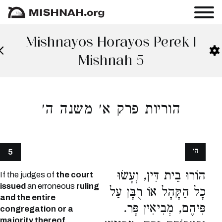
Mishnayos Horayos Perek 1
Mishnah 5
הוריות פרק א׳ משנה ה׳
ה׳
5
הוֹרוּ בֵית דִּין, וְעָשׂוּ
If the judges of
the court
issued
an erroneous
ruling
כָל הַקָּהָל אוֹ רֻבָּן עַל
and the entire
פִּיהֶם, מְבִיאִין פָּר.
congregation or a
majority thereof