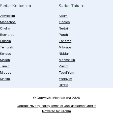
Seder Kodashim
Seder Taharos
Zevachim
Keilim
Menachos
Oholos
Chullin
Negaim
Bechoros
Parah
Eruchin
Taharos
Temurah
Mikvaos
Kerisos
Niddah
Meilah
Machshirin
Tamid
Zavim
Middos
Tevul Yom
Kinnim
Yadayim
Uktzin
© Copyright Mishnah.org 2026
Contact
Privacy Policy
Terms of Use
Disclaimer
Credits
Powered by
Kervio