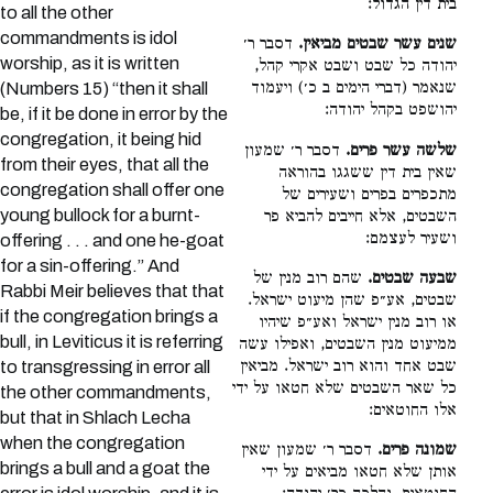
בית דין הגדול:
to all the other
commandments is idol
שנים עשר שבטים מביאין.
דסבר ר׳
worship, as it is written
יהודה כל שבט ושבט אקרי קהל,
שנאמר (דברי הימים ב כ׳) ויעמוד
(Numbers 15) “then it shall
יהושפט בקהל יהודה:
be, if it be done in error by the
congregation, it being hid
שלשה עשר פרים.
דסבר ר׳ שמעון
from their eyes, that all the
שאין בית דין ששגגו בהוראה
congregation shall offer one
מתכפרים בפרים ושעירים של
young bullock for a burnt-
השבטים, אלא חייבים להביא פר
ושעיר לעצמם:
offering . . . and one he-goat
for a sin-offering.” And
שבעה שבטים.
שהם רוב מנין של
Rabbi Meir believes that that
שבטים, אע״פ שהן מיעוט ישראל.
if the congregation brings a
או רוב מנין ישראל ואע״פ שיהיו
bull, in Leviticus it is referring
ממיעוט מנין השבטים, ואפילו עשה
שבט אחד והוא רוב ישראל. מביאין
to transgressing in error all
כל שאר השבטים שלא חטאו על ידי
the other commandments,
אלו החוטאים:
but that in Shlach Lecha
when the congregation
שמונה פרים.
דסבר ר׳ שמעון שאין
brings a bull and a goat the
אותן שלא חטאו מביאים על ידי