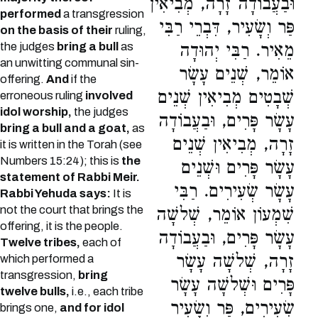
וּבַעֲבוֹדָה זָרָה, מְבִיאִין
performed
a transgression
פַּר וְשָׂעִיר, דִּבְרֵי רַבִּי
on the basis of their
ruling,
the judges
bring a bull
as
מֵאִיר. רַבִּי יְהוּדָה
an unwitting communal sin-
אוֹמֵר, שְׁנֵים עָשָׂר
offering.
And
if the
שְׁבָטִים מְבִיאִין שְׁנֵים
erroneous ruling
involved
idol worship,
the judges
עָשָׂר פָּרִים, וּבַעֲבוֹדָה
bring a bull and a goat,
as
זָרָה, מְבִיאִין שְׁנֵים
it is written in the Torah (see
Numbers 15:24); this is
the
עָשָׂר פָּרִים וּשְׁנֵים
statement of Rabbi Meir.
עָשָׂר שְׂעִירִים. רַבִּי
Rabbi Yehuda says:
It is
not the court that brings the
שִׁמְעוֹן אוֹמֵר, שְׁלשָׁה
offering, it is the people.
עָשָׂר פָּרִים, וּבַעֲבוֹדָה
Twelve tribes,
each of
זָרָה, שְׁלשָׁה עָשָׂר
which performed a
transgression,
bring
פָּרִים וּשְׁלשָׁה עָשָׂר
twelve bulls,
i.e., each tribe
שְׂעִירִים, פַּר וְשָׂעִיר
brings one,
and for idol