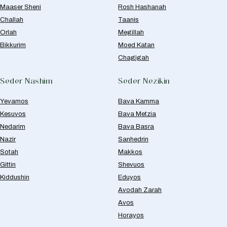
Maaser Sheni
Rosh Hashanah
Challah
Taanis
Orlah
Megillah
Bikkurim
Moed Katan
Chagigah
Seder Nashim
Seder Nezikin
Yevamos
Bava Kamma
Kesuvos
Bava Metzia
Nedarim
Bava Basra
Nazir
Sanhedrin
Sotah
Makkos
Gittin
Shevuos
Kiddushin
Eduyos
Avodah Zarah
Avos
Horayos