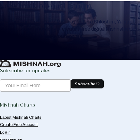
Keep Track of your Learning
Whether you are learning Mishnayos for a Shloshim, Yahrzeit
or for your own knowledge, create a free digital Mishnah chart
to help you keep track of your learning.
Create Mishnah Chart
Subscribe for updates.
Subscribe
Mishnah Charts
Latest Mishnah Charts
Create Free Account
Login