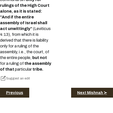
rulings of the High Court
alone, as it is stated:
“And if the entire
assembly of Israel shall
act unwittingly”
(Leviticus
4:13), from which it is
derived that there is liability
only for a ruling of the
assembly, i.e., the court, of
the entire people,
but not
for a ruling of
the assembly
of that
particular
tribe.
Suggest an edit
Previous
Next Mishnah ≻