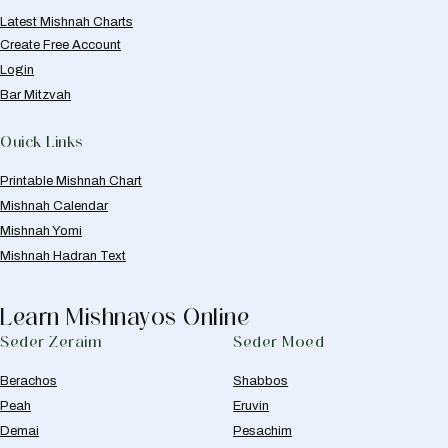
Latest Mishnah Charts
Create Free Account
Login
Bar Mitzvah
Quick Links
Printable Mishnah Chart
Mishnah Calendar
Mishnah Yomi
Mishnah Hadran Text
Learn Mishnayos Online
Seder Zeraim
Seder Moed
Berachos
Shabbos
Peah
Eruvin
Demai
Pesachim