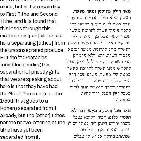
מפסיד א׳ פחות עשירית:
alone, but not as regarding
מאה חולין מתוקנין ומאה מעשר.
to First Tithe and Second
ראשון שלא נטלה תרומתו שנתערבו
Tithe, and it is found that
נוטל מאה לשם מעשר ראשון כדי
this loses through this
להפריש מהן עשרה לתרומת מעשר
mixture one [part] alone, as
שבהן ועשר נוטל מן המאה חולין
מתוקנין כאילו היו הם מעשר ראשון
he is separating [tithes] from
דעשרה מהם לתרומת מעשר ונמצא
the unconsecrated produce.
מפסיד עשרה. והא דלא מחמרינן
But the טבל/eatables
הכי כשנתערב עם טבל להזקיק הטבל
forbidden pending the
להפריש ממנו עשרה לתרומת מעשר
separation of priestly gifts
כמאה של מעשר, משום שכך הוא
that we are speaking about
הדין שכל דבר המתערב חוזר להיות
here is that they have had
כתחלתו הילכך המעשר חוזר להיות
כטבל ואין הטבל חוזר להיות
the Great Terumah (i.e., the
כמעשר:
1/50th that goes to a
Kohen) separated from it
מאה טבל ותשעים מעשר וכו׳ לא
already, but the [other] tithes
הפסיד כלום.
דכיון דאיכא בטבל
nor the heave-offering of the
עשרה יתירים דיינינן ליה כאילו יש לו
פרנסה ממקום אחר. וכל טבל
tithe have yet been
שנתערב בחולין אם יש לו טבלים
separated from it.