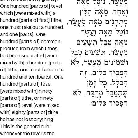
מַעֲשֵׂר, נוֹטֵל מֵאָה
One hundred [parts of] tevel
וְאֶחָד. מֵאָה חֻלִּין
which [were mixed with] a
hundred [parts of first] tithe,
מְתֻקָּנִים מֵאָה מַעֲשֵׂר,
one must take out a hundred
נוֹטֵל מֵאָה וָעֶשֶׂר.
and one [parts]. One
מֵאָה טֶבֶל תִּשְׁעִים
hundred [parts of] common
produce from which tithes
מַעֲשֵׂר, תִּשְׁעִים טֶבֶל
had been separated [were
וּשְׁמוֹנִים מַעֲשֵׂר, לֹא
mixed with] a hundred [parts
of] tithe, one must take out a
הִפְסִיד כְּלוּם. זֶה
hundred and ten [parts]. One
הַכְּלָל, כָּל זְמַן
hundred [parts of] tevel
[were mixed with] ninety
שֶׁהַטֶּבֶל מְרֻבֶּה, לֹא
[parts of] tithe, or ninety
הִפְסִיד כְּלוּם:
[parts of] tevel [were mixed
with] eighty [parts of] tithe,
he has not lost anything.
This is the general rule:
whenever the tevel is the