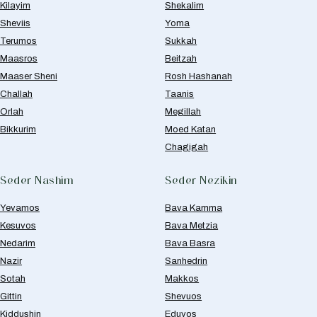
Kilayim
Shekalim
Sheviis
Yoma
Terumos
Sukkah
Maasros
Beitzah
Maaser Sheni
Rosh Hashanah
Challah
Taanis
Orlah
Megillah
Bikkurim
Moed Katan
Chagigah
Seder Nashim
Seder Nezikin
Yevamos
Bava Kamma
Kesuvos
Bava Metzia
Nedarim
Bava Basra
Nazir
Sanhedrin
Sotah
Makkos
Gittin
Shevuos
Kiddushin
Eduyos