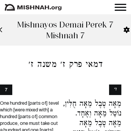
Mishnayos Demai Perek 7
Mishnah 7
דמאי פרק ז׳ משנה ז׳
ז׳
7
מֵאָה טֶבֶל מֵאָה חֻלִּין,
One hundred [parts of] tevel
which [were mixed with] a
נוֹטֵל מֵאָה וְאֶחָד.
hundred [parts of] common
מֵאָה טֶבֶל מֵאָה
produce, one must take out
a hundred and one [parts].