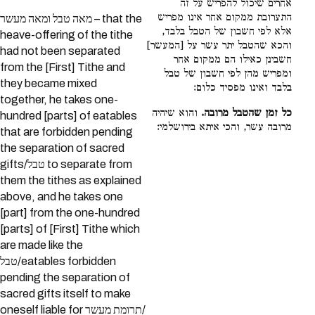
אחרים שיכול להפריש על זה
התערובת ממקום אחר אינו מפריש
מאה טבל ומאה מעשר – that the
אלא לפי חשבון של הטבל בלבד,
heave-offering of the tithe
והכא שהטבל יתר עשר על [המעשר]
had not been separated
חשבינן כאילו הם ממקום אחר
from the [First] Tithe and
ומפריש מהן לפי חשבון של טבל
they became mixed
בלבד ואינו מפסיד כלום:
together, he takes one-
כל זמן שהטבל מרובה.
והוא שיהיה
hundred [parts] of eatables
מרובה עשר, והכי איתא בירושלמי:
that are forbidden pending
the separation of sacred
gifts/טבל to separate from
them the tithes as explained
above, and he takes one
[part] from the one-hundred
[parts] of [First] Tithe which
are made like the
טבל/eatables forbidden
pending the separation of
sacred gifts itself to make
oneself liable for תרומת מעשר/