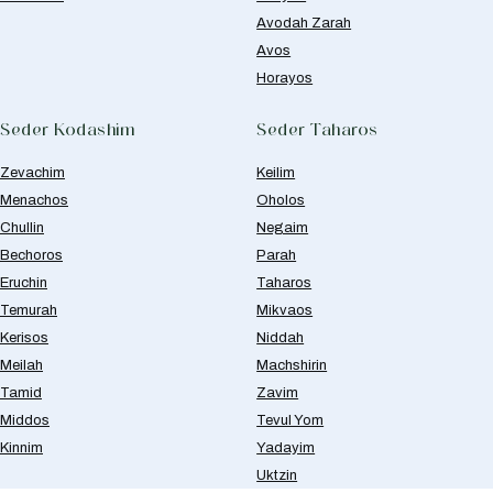
Avodah Zarah
Avos
Horayos
Seder Kodashim
Seder Taharos
Zevachim
Keilim
Menachos
Oholos
Chullin
Negaim
Bechoros
Parah
Eruchin
Taharos
Temurah
Mikvaos
Kerisos
Niddah
Meilah
Machshirin
Tamid
Zavim
Middos
Tevul Yom
Kinnim
Yadayim
Uktzin