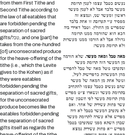
from them First Tithe and
נעשים כטבל עצמו לענין תרומת
מעשר בלבד אבל לא לענין מעשר
Second Tithe according to
ראשון ומעשר שני, ונמצא זה
the law of all eatables that
מפסיד ע״י תערובת זו אחת בלבד
are forbidden pending the
שמפריש מן החולין. וטבל דאיירי ביה
separation of sacred
הכא הוא שהורמה ממנו תרומה
gifts/טבל, and one [part] he
גדולה אבל לא הורמו ממנו מעשרות
takes from the one-hundred
ולא תרומת מעשר:
[of] unconsecrated produce
מאה טבל ומאה מעשר.
שלא הורמה
for the heave-offering of the
מן המעשר הזה תרומת מעשר
tithe (i.e., which the Levite
ונתערבו נוטל מאה של טבל להפריש
gives to the Kohen) as if
מהן המעשרות כדפרישית לעיל,
they were eatables
ונוטל אחת מן המאה של מעשר
forbidden pending the
שהם נעשים כטבל עצמו להתחייב
בתרומת מעשר ונשארו צ״ט מפריש
separation of sacred gifts,
מהן תרומת מעשר לפי חשבון שהם
for the unconsecrated
עשר פחות עשירית של אחד. ואם
produce becomes like the
לא נתערב המעשר בטבל לא היה
eatables forbidden pending
מפריש אלא עשרה לתרומת מעשר
the separation of sacred
שבהן השתא מפני שנתערבו בטבל
gifts itself as regards the
מפריש י״א פחות עשירית נמצא
heave-offering of the tithe