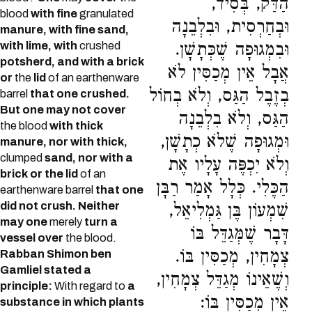
הַדַּק, בְּסִיד,
blood
with fine
granulated
וּבְחַרְסִית, וּבִלְבֵנָה
manure, with fine sand,
with lime, with
crushed
וּבִמְגוּפָה שֶׁכְּתָשָׁן.
potsherd, and with a brick
אֲבָל אֵין מְכַסִּין לֹא
or
the
lid
of an earthenware
בְזֶבֶל הַגַּס, וְלֹא בְחוֹל
barrel
that one crushed.
But one may not cover
הַגַּס, וְלֹא בִלְבֵנָה
the blood
with thick
וּמְגוּפָה שֶׁלֹא כְתָשָׁן,
manure, nor with thick,
clumped
sand, nor with a
וְלֹא יִכְפֶּה עָלָיו אֶת
brick or the lid
of an
הַכֶּלִי. כְּלָל אָמַר רַבָּן
earthenware barrel
that one
did not crush. Neither
שִׁמְעוֹן בֶּן גַּמְלִיאֵל,
may one
merely
turn a
דָּבָר שֶׁמְּגַדֵּל בּוֹ
vessel over
the blood.
צְמָחִין, מְכַסִּין בּוֹ.
Rabban Shimon ben
Gamliel stated a
וְשֶׁאֵינוֹ מְגַדֵּל צְמָחִין,
principle:
With regard to
a
אֵין מְכַסִּין בּוֹ:
substance in which plants