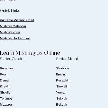
Quick Links
Printable Mishnah Chart
Mishnah Calendar
Mishnah Yomi
Mishnah Hadran Text
Learn Mishnayos Online
Seder Zeraim
Seder Moed
Berachos
Shabbos
Peah
Eruvin
Demai
Pesachim
Kilayim
Shekalim
Sheviis
Yoma
Terumos
Sukkah
Maasros
Beitzah