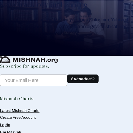
Keep Track of your Learning
Whether you are learning Mishnayos for a Shloshim, Yahrzeit
or for your own knowledge, create a free digital Mishnah chart
to help you keep track of your learning.
Create Mishnah Chart
Subscribe for updates.
Subscribe
Mishnah Charts
Latest Mishnah Charts
Create Free Account
Login
Bar Mitzvah