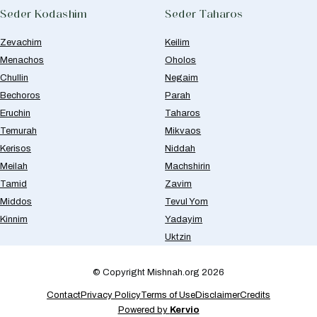
Seder Kodashim
Seder Taharos
Zevachim
Keilim
Menachos
Oholos
Chullin
Negaim
Bechoros
Parah
Eruchin
Taharos
Temurah
Mikvaos
Kerisos
Niddah
Meilah
Machshirin
Tamid
Zavim
Middos
Tevul Yom
Kinnim
Yadayim
Uktzin
© Copyright Mishnah.org 2026
Contact
Privacy Policy
Terms of Use
Disclaimer
Credits
Powered by
Kervio