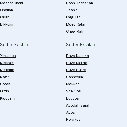
Maaser Sheni
Rosh Hashanah
Challah
Taanis
Orlah
Megillah
Bikkurim
Moed Katan
Chagigah
Seder Nashim
Seder Nezikin
Yevamos
Bava Kamma
Kesuvos
Bava Metzia
Nedarim
Bava Basra
Nazir
Sanhedrin
Sotah
Makkos
Gittin
Shevuos
Kiddushin
Eduyos
Avodah Zarah
Avos
Horayos