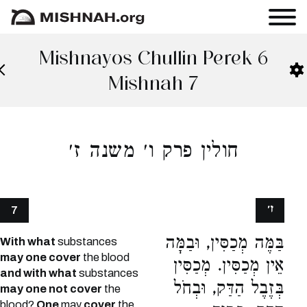
Mishnayos Chullin Perek 6
Mishnah 7
חולין פרק ו׳ משנה ז׳
ז׳
7
בַּמֶּה מְכַסִּין, וּבַמָּה
With what
substances
may one cover
the blood
אֵין מְכַסִּין. מְכַסִּין
and with what
substances
בְּזֶבֶל הַדַּק, וּבְחֹל
may one not cover
the
blood?
One
may
cover
the