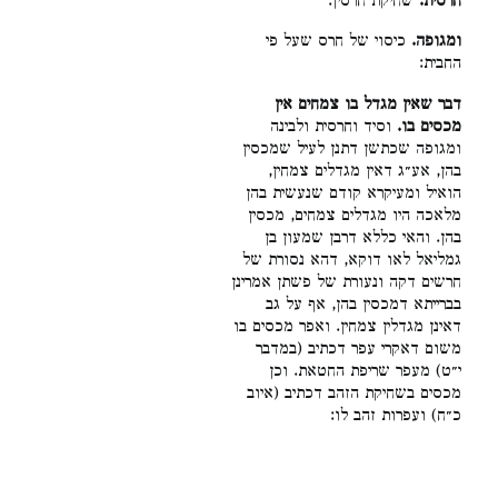
חרסית.
שחיקת חרסין:
ומגופה.
כיסוי של חרס שעל פי
החבית:
דבר שאין מגדל בו צמחים אין
מכסים בו.
וסיד וחרסית ולבינה
ומגופה שכתשן דתנן לעיל שמכסין
בהן, אע״ג דאין מגדלים צמחין,
הואיל ומעיקרא קודם שנעשית בהן
מלאכה היו מגדלים צמחים, מכסין
בהן. והאי כללא דרבן שמעון בן
גמליאל לאו דוקא, דהא נסורת של
חרשים דקה ונעורת של פשתן אמרינן
בברייתא דמכסין בהן, אף על גב
דאינן מגדלין צמחין. ואפר מכסים בו
משום דאקרי עפר דכתיב (במדבר
י״ט) מעפר שריפת החטאת. וכן
מכסים בשחיקת הזהב דכתיב (איוב
כ״ח) ועפרות זהב לו: