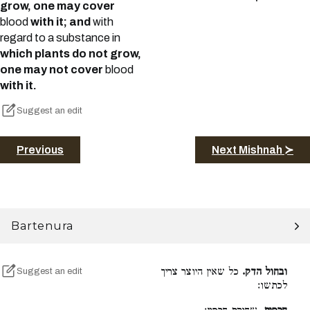
grow, one may cover
blood
with it; and
with
regard to a substance in
which plants do not grow,
one may not cover
blood
with it.
Suggest an edit
Previous
Next Mishnah ≻
Bartenura
ובחול הדק.
כל שאין היוצר צריך
Suggest an edit
לכתשו: