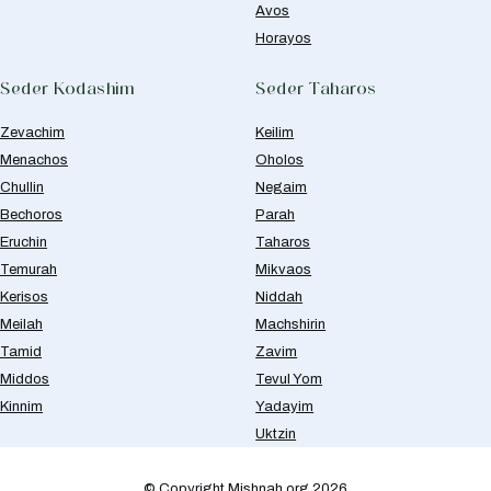
Avos
Horayos
Seder Kodashim
Seder Taharos
Zevachim
Keilim
Menachos
Oholos
Chullin
Negaim
Bechoros
Parah
Eruchin
Taharos
Temurah
Mikvaos
Kerisos
Niddah
Meilah
Machshirin
Tamid
Zavim
Middos
Tevul Yom
Kinnim
Yadayim
Uktzin
© Copyright Mishnah.org 2026