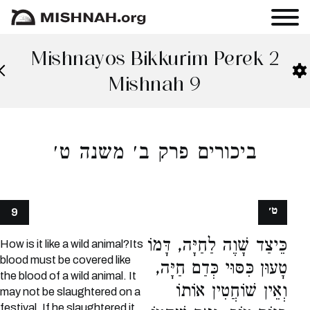
Mishnayos Bikkurim Perek 2
Mishnah 9
ביכורים פרק ב׳ משנה ט׳
ט׳
9
כֵּיצַד שָׁוֶה לַחַיָּה, דָּמוֹ
How is it like a wild animal?Its
blood must be covered like
טָעוּן כִּסּוּי כְּדַם חַיָּה,
the blood of a wild animal. It
וְאֵין שׁוֹחֲטִין אוֹתוֹ
may not be slaughtered on a
festival. If he slaughtered it,