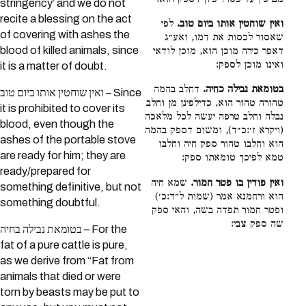
stringency’ and we do not
recite a blessing on the act
ואין שוחטין אותו ביום טוב.
לפי
of covering with ashes the
שאסור לכסות את דמו, ואע״ג
blood of killed animals, since
דאפר כירה מוכן הוא, מוכן לודאי
ואינו מוכן לספק:
it is a matter of doubt.
בטומאת נבילה כחיה.
דחלב בהמה
ואין שוחטין אותו ביום טוב – Since
טהורה טהור הוא, כדילפינן מן וחלב
it is prohibited to cover its
נבלה וחלב טרפה יעשה לכל מלאכה
blood, even though the
(ויקרא ז׳:כ״ד), ומשום דספק בהמה
ashes of the portable stove
הוא וחלבו טהור ספק חיה וחלבו
are ready for him; they are
טמא לפיכך טומאתו ספק:
ready/prepared for
ואין פודין בו פטר חמור.
שמא חיה
something definitive, but not
הוא ורחמנא אמר (שמות ל״ד:כ׳)
something doubtful.
ופטר חמור תפדה בשה, והאי ספק
שה ספק צבי:
בטומאת נבילה בחיה – For the
fat of a pure cattle is pure,
as we derive from “Fat from
animals that died or were
torn by beasts may be put to