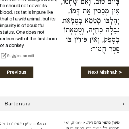
בְּיוֹם טוֹב, וְאִם שְׁחָטוֹ,
he should not cover its
אֵין מְכַסִּין אֶת דָּמוֹ,
blood. Its fat is impure like
that of a wild animal, but its
וְחֶלְבּוֹ מְטַמֵּא בְטֻמְאַת
impurity is of doubtful
נְבֵלָה כַּחַיָּה, וְטֻמְאָתוֹ
status. One does not
בְסָפֵק, וְאֵין פּוֹדִין בּוֹ
redeem with it the first-born
of a donkey.
פֶּטֶר חֲמוֹר:
Suggest an edit
Previous
Next Mishnah ≻
Bartenura
טעון כיסוי כדם חיה.
לחומרא, ואין
טעון כיסוי כדם חיה – As a
מברכין על כסויו כיון דספק הוא: