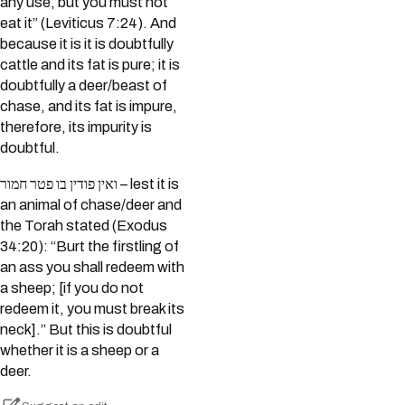
any use, but you must not
eat it” (Leviticus 7:24). And
because it is it is doubtfully
cattle and its fat is pure; it is
doubtfully a deer/beast of
chase, and its fat is impure,
therefore, its impurity is
doubtful.
ואין פודין בו פטר חמור – lest it is
an animal of chase/deer and
the Torah stated (Exodus
34:20): “Burt the firstling of
an ass you shall redeem with
a sheep; [if you do not
redeem it, you must break its
neck].” But this is doubtful
whether it is a sheep or a
deer.