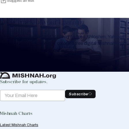
Suggest an edit
Keep Track of your Learning
Whether you are learning Mishnayos for a Shloshim, Yahrzeit
or for your own knowledge, create a free digital Mishnah chart
to help you keep track of your learning.
Create Mishnah Chart
Subscribe for updates.
Subscribe
Mishnah Charts
Latest Mishnah Charts