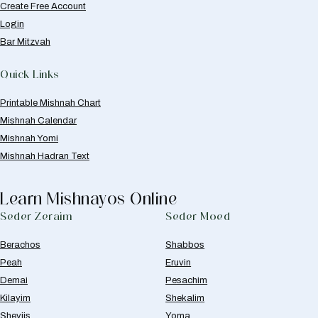
Create Free Account
Login
Bar Mitzvah
Quick Links
Printable Mishnah Chart
Mishnah Calendar
Mishnah Yomi
Mishnah Hadran Text
Learn Mishnayos Online
Seder Zeraim
Seder Moed
Berachos
Shabbos
Peah
Eruvin
Demai
Pesachim
Kilayim
Shekalim
Sheviis
Yoma