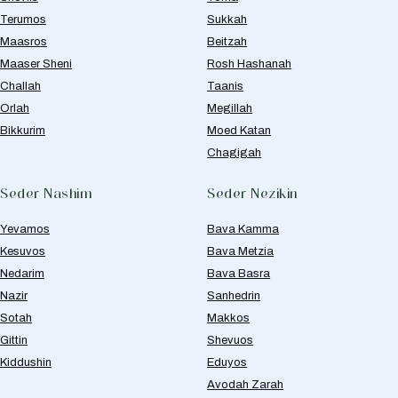
Terumos
Sukkah
Maasros
Beitzah
Maaser Sheni
Rosh Hashanah
Challah
Taanis
Orlah
Megillah
Bikkurim
Moed Katan
Chagigah
Seder Nashim
Seder Nezikin
Yevamos
Bava Kamma
Kesuvos
Bava Metzia
Nedarim
Bava Basra
Nazir
Sanhedrin
Sotah
Makkos
Gittin
Shevuos
Kiddushin
Eduyos
Avodah Zarah