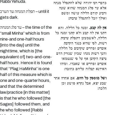
Rabbi Yehuda.
כדברי רבי יהודה שלא להתפלל מנחה
אלא עד פלג המנחה שהוא שעה
תפלת המנחה עד הערב – until it
ורביע קודם הלילה עושה ומשם
gets dark.
ואילך יוכל להתפלל ערבית:
עד פלג המנחה – the time of the
אין לה קבע.
זמנה כל הלילה. והא
דתני אין לה קבע ולא קתני זמנה כל
“small Minha” which is from
הלילה, לאשמעינן דתפלת ערבית
nine-and one-half hours
רשות, לפי שהיא כנגד הקרבת
[into the day] until the
איברים ופדרים שקרבים כל הלילה,
nighttime, which is [the
והנך רשות נינהו שכיון שנזרק הדם
equivalent of] two-and-one-
נרצה הקרבן אף על פי שנטמאו
half hours. Hence it is found
איברים ופדרים או שאבדו. ומיהו
that “Plag HaMinha” is one
האידנא קבלוה עליהם כחובה:
half of this measure which is
ושל מוספין כל היום.
אם אחרה אחר
one and one-quarter hours,
שבע יצא, אבל נקרא פושע וכן
and that the determined
הלכה:
law/practice [in this matter]
is that he who followed [the
Sages] followed them, and
he who followed [Rabbi