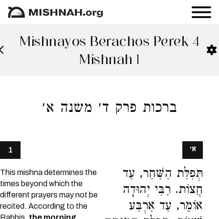
Mishnayos Berachos Perek 4
Mishnah 1
ברכות פרק ד׳ משנה א׳
א׳
1
תְּפִלַּת הַשַּׁחַר, עַד
This mishna determines the
times beyond which the
חֲצוֹת. רַבִּי יְהוּדָה
different prayers may not be
אוֹמֵר, עַד אַרְבַּע
recited. According to the
Rabbis,
the morning