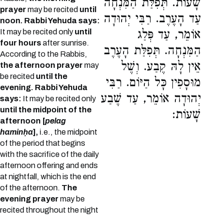
שָׁעוֹת. תְּפִלַּת הַמִּנְחָה
prayer
may be recited
until
עַד הָעֶרֶב. רַבִּי יְהוּדָה
noon. Rabbi Yehuda says:
It may be recited only
until
אוֹמֵר, עַד פְּלַג
four hours
after sunrise.
הַמִּנְחָה. תְּפִלַּת הָעֶרֶב
According to the Rabbis,
אֵין לָהּ קֶבַע. וְשֶׁל
the afternoon prayer
may
be recited
until the
מוּסָפִין כָּל הַיּוֹם. רַבִּי
evening. Rabbi Yehuda
יְהוּדָה אוֹמֵר, עַד שֶׁבַע
says:
It may be recited only
until the midpoint of the
שָׁעוֹת:
afternoon [
pelag
haminḥa
],
i.e., the midpoint
of the period that begins
with the sacrifice of the daily
afternoon offering and ends
at nightfall, which is the end
of the afternoon.
The
evening prayer
may be
recited throughout the night