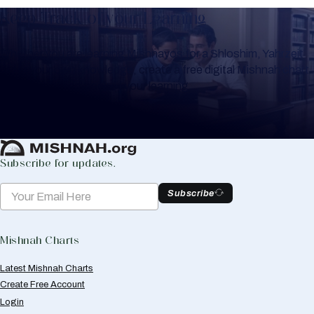
Keep Track of your Learning
Whether you are learning Mishnayos for a Shloshim, Yahrzeit
or for your own knowledge, create a free digital Mishnah chart
to help you keep track of your learning.
Create Mishnah Chart
Subscribe for updates.
Subscribe
Mishnah Charts
Latest Mishnah Charts
Create Free Account
Login