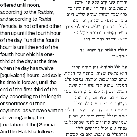
יהודה אינו קרב אלא עד ארבע
offered until noon,
שעות ביום. ועד ד׳ שעות היינו עד
according to the Rabbis,
סוף שעה רביעית שהוא שליש היום
and according to Rabbi
בזמן שהיום י״ב שעות, וכן זמנה
Yehuda, is not offered other
לעולם עד סוף שליש היום לפי אורך
הימים וקטנן כדכתבינן לעיל גבי
than up until the fourth hour
ק״ש. והלכה כרבי יהודה:
of the day. “Until the fourth
hour” is until the end of the
תפלת המנחה עד הערב.
עד
fourth hour which is one-
שתחשך:
third of the day at the time
עד פלג המנחה.
זמן מנחה קטנה
when the day has twelve
הוא מתשע שעות ומחצה עד הלילה,
[equivalent] hours, and so is
שהם שתי שעות ומחצה, נמצא פלג
its time is forever, until the
המנחה שהוא חצי שיעור זה שעה
end of the first third of the
ורביע. ופסק ההלכה בזה, דעבד כמר
day, according to the length
עבד ודעבד כמר עבד, והרוצה
or shortness of their
לעשות כדברי חכמים ולהתפלל
תפלת המנחה עד הערב יעשה, ובלבד
daytimes, as we have written
שלא יתפלל ערבית בזמן זה, שכיון
above regarding the
שמחשיב אותו יום לענין שמתפלל בו
[recitation of the] Shema.
מנחה אינו יכול להחשיבו לילה
And the Halakha follows
ולהתפלל בו ערבית. ואם בא לעשות