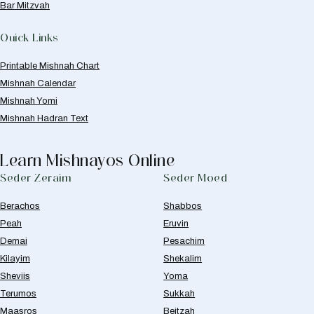
Bar Mitzvah
Quick Links
Printable Mishnah Chart
Mishnah Calendar
Mishnah Yomi
Mishnah Hadran Text
Learn Mishnayos Online
Seder Zeraim
Seder Moed
Berachos
Shabbos
Peah
Eruvin
Demai
Pesachim
Kilayim
Shekalim
Sheviis
Yoma
Terumos
Sukkah
Maasros
Beitzah