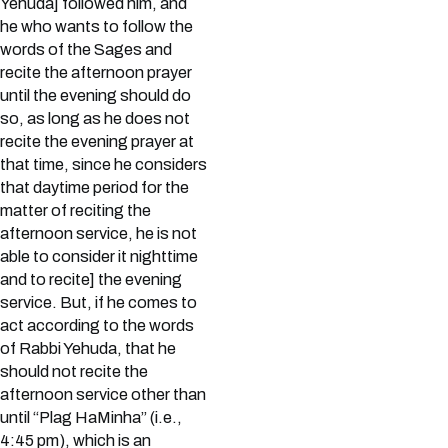
Yehuda] followed him, and
he who wants to follow the
words of the Sages and
recite the afternoon prayer
until the evening should do
so, as long as he does not
recite the evening prayer at
that time, since he considers
that daytime period for the
matter of reciting the
afternoon service, he is not
able to consider it nighttime
and to recite] the evening
service. But, if he comes to
act according to the words
of Rabbi Yehuda, that he
should not recite the
afternoon service other than
until “Plag HaMinha” (i.e.,
4:45 pm), which is an