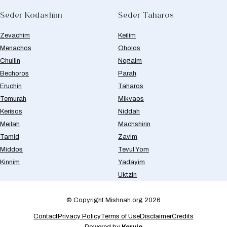
Seder Kodashim
Seder Taharos
Zevachim
Keilim
Menachos
Oholos
Chullin
Negaim
Bechoros
Parah
Eruchin
Taharos
Temurah
Mikvaos
Kerisos
Niddah
Meilah
Machshirin
Tamid
Zavim
Middos
Tevul Yom
Kinnim
Yadayim
Uktzin
© Copyright Mishnah.org 2026
Contact
Privacy Policy
Terms of Use
Disclaimer
Credits
Powered by
Kervio