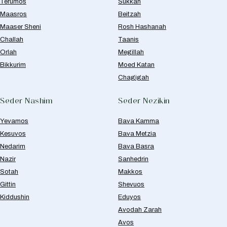
Terumos
Sukkah
Maasros
Beitzah
Maaser Sheni
Rosh Hashanah
Challah
Taanis
Orlah
Megillah
Bikkurim
Moed Katan
Chagigah
Seder Nashim
Seder Nezikin
Yevamos
Bava Kamma
Kesuvos
Bava Metzia
Nedarim
Bava Basra
Nazir
Sanhedrin
Sotah
Makkos
Gittin
Shevuos
Kiddushin
Eduyos
Avodah Zarah
Avos