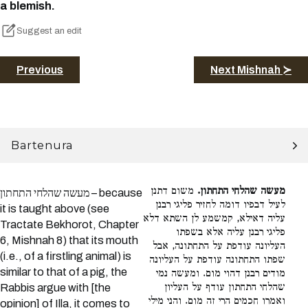
a blemish.
Suggest an edit
Previous
Next Mishnah ≻
Bartenura
מעשה שהלחי התחתון.
משום דתנן
מעשה שהלחי התחתון – because
לעיל דבפיו דומה לחזיר פליגי רבנן
it is taught above (see
עליה דאילא, קמשמע לן השתא דלא
Tractate Bekhorot, Chapter
פליגי רבנן עליה אלא בשפתו
6, Mishnah 8) that its mouth
העליונה עודפת על התחתונה, אבל
(i.e., of a firstling animal) is
שפתו התחתונה עודפת על העליונה
similar to that of a pig, the
מודים רבנן דהוי מום. ומעשה נמי
שהלחי התחתון עודף על העליון
Rabbis argue with [the
ואמרו חכמים הרי זה מום. והני מילי
opinion] of Illa, it comes to