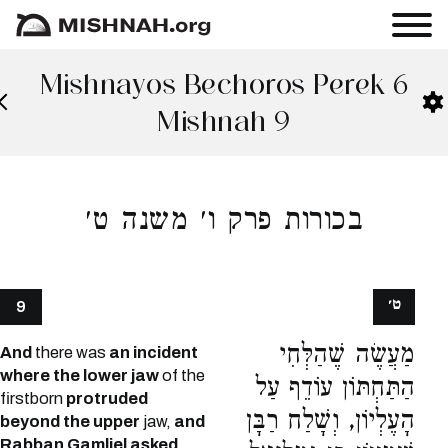
Mishnayos Bechoros Perek 6
Mishnah 9
בכורות פרק ו׳ משנה ט׳
ט׳
9
מַעֲשֶׂה שֶׁהַלְּחִי
And
there was
an incident
where the lower jaw
of the
הַתַּחְתּוֹן עוֹדֵף עַל
firstborn
protruded
הָעֶלְיוֹן, וְשָׁלַח רַבָּן
beyond the upper
jaw,
and
Rabban Gamliel asked