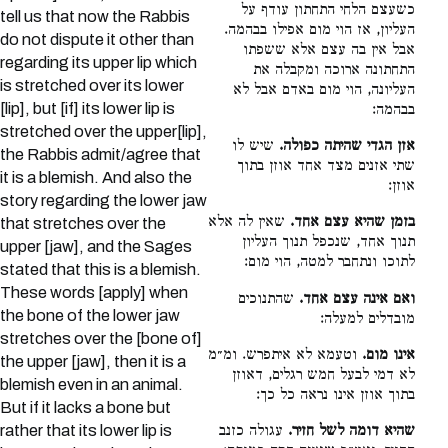
כשעצם הלחי התחתון עודף על
tell us that now the Rabbis
העליון, אז הוי מום אפילו בבהמה.
do not dispute it other than
אבל אין בה עצם אלא ששפתו
regarding its upper lip which
התחתונה ארוכה ומקבלה את
is stretched over its lower
העליונה, הוי מום באדם אבל לא
[lip], but [if] its lower lip is
בבהמה:
stretched over the upper[lip],
אזן הגדי שהיתה כפולה.
שיש לו
the Rabbis admit/agree that
שתי אזנים מצד אחד אוזן בתוך
it is a blemish. And also the
אוזן:
story regarding the lower jaw
בזמן שהיא עצם אחד.
שאין לה אלא
that stretches over the
תנוך אחד, שנכפל תנוך העליון
upper [jaw], and the Sages
לתוכו ונתחבר למטה, הוי מום:
stated that this is a blemish.
These words [apply] when
ואם אינה עצם אחד.
שהתנוכים
the bone of the lower jaw
מובדלים למעלה:
stretches over the [bone of]
אינו מום.
וטעמא לא איתפרש. ומ״מ
the upper [jaw], then it is a
לא דמי לבעל חמש רגלים, דאוזן
blemish even in an animal.
בתוך אוזן אינו נראה כל כך:
But if it lacks a bone but
rather that its lower lip is
שהיא דומה לשל חזיר.
עגולה כזנב