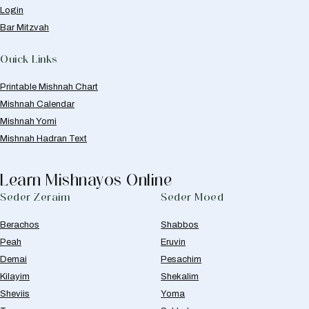
Login
Bar Mitzvah
Quick Links
Printable Mishnah Chart
Mishnah Calendar
Mishnah Yomi
Mishnah Hadran Text
Learn Mishnayos Online
Seder Zeraim
Seder Moed
Berachos
Shabbos
Peah
Eruvin
Demai
Pesachim
Kilayim
Shekalim
Sheviis
Yoma