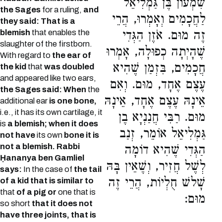
שִׁמְעוֹן בֶּן גַּמְלִיאֵל
the Sages
for a ruling,
and
לַחֲכָמִים וְאָמְרוּ, הֲרֵי
they said: That is a
blemish
that enables the
זֶה מוּם. אֹזֶן הַגְּדִי
slaughter of the firstborn.
שֶׁהָיְתָה כְפוּלָה, אָמְרוּ
With regard to
the ear of
חֲכָמִים, בִּזְמַן שֶׁהִיא
the kid
that
was doubled
and appeared like two ears,
עֶצֶם אֶחָד, מוּם. וְאִם
the Sages said: When
the
אֵינָהּ עֶצֶם אֶחָד, אֵינָהּ
additional ear
is one bone,
i.e., it has its own cartilage, it
מוּם. רַבִּי חֲנַנְיָא בֶן
is
a blemish; when it does
גַּמְלִיאֵל אוֹמֵר, זְנַב
not have
its own
bone it is
not a blemish. Rabbi
הַגְּדִי שֶׁהִיא דוֹמָה
Ḥananya ben Gamliel
לְשֶׁל חֲזִיר, וְשֶׁאֵין בָּהּ
says:
In the case of
the tail
שָׁלשׁ חֻלְיוֹת, הֲרֵי זֶה
of a kid that is similar to
that
of a pig or
one that is
מוּם:
so short
that it does not
have three joints, that is