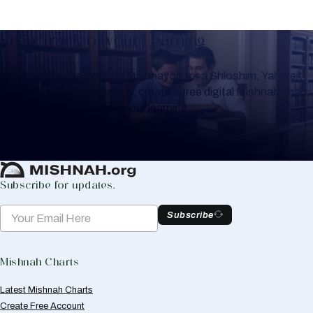
Keep Track of your Learning
Whether you are learning Mishnayos for a Shloshim, Yahrzeit
or for your own knowledge, create a free digital Mishnah chart
to help you keep track of your learning.
Create Mishnah Chart
Subscribe for updates.
Subscribe
Mishnah Charts
Latest Mishnah Charts
Create Free Account