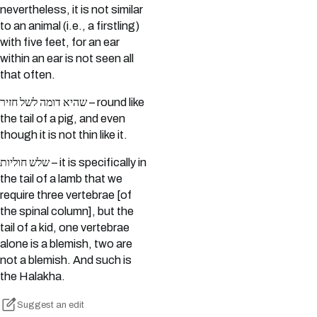
nevertheless, it is not similar
to an animal (i.e., a firstling)
with five feet, for an ear
within an ear is not seen all
that often.
שהיא דומה לשל חזיר – round like
the tail of a pig, and even
though it is not thin like it.
שלש חוליות – it is specifically in
the tail of a lamb that we
require three vertebrae [of
the spinal column], but the
tail of a kid, one vertebrae
alone is a blemish, two are
not a blemish. And such is
the Halakha.
Suggest an edit