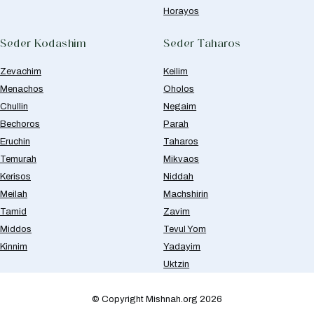
Horayos
Seder Kodashim
Seder Taharos
Zevachim
Keilim
Menachos
Oholos
Chullin
Negaim
Bechoros
Parah
Eruchin
Taharos
Temurah
Mikvaos
Kerisos
Niddah
Meilah
Machshirin
Tamid
Zavim
Middos
Tevul Yom
Kinnim
Yadayim
Uktzin
© Copyright Mishnah.org 2026