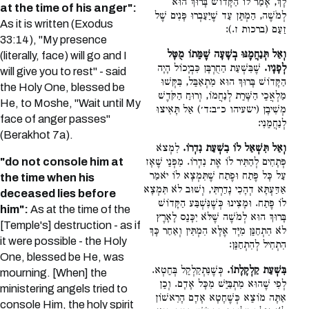
לָךְ, אָמַר לוֹ הַקָּדוֹשׁ בָּרוּךְ הוּא
at the time of his anger":
לְמֹשֶׁה, הַמְתֵּן עַד שֶׁיַּעַבְרוּ פָּנִים שֶׁל
As it is written (Exodus
זַעַם (ברכות ז.):
33:14), "My presence
וְאַל תְּנַחֲמֶנּוּ בְשָׁעָה שֶׁמֵּתוֹ מֻטָּל
(literally, face) will go and I
לְפָנָיו.
שֶׁבִּשְׁעַת הַחֻרְבָּן כִּבְיָכוֹל הָיָה
will give you to rest" - said
הַקָּדוֹשׁ בָּרוּךְ הוּא מִתְאַבֵּל, בִּקְּשׁוּ
the Holy One, blessed be
מַלְאֲכֵי הַשָּׁרֵת לְנַחֲמוֹ, וְרוּחַ הַקֹּדֶשׁ
He, to Moshe, "Wait until My
מְשִׁיבָן (ישעיהו כ״ב:ד׳) אַל תָּאִיצוּ
face of anger passes"
לְנַחֲמֵנִי:
(Berakhot 7a).
וְאַל תִּשְׁאַל לוֹ בִשְׁעַת נִדְרוֹ.
לִמְצֹא
"do not console him at
פְּתָחִים לְהַתִּיר לוֹ אֶת נִדְרוֹ. מִפְּנֵי שֶׁאָז
עַל כָּל פֶּתַח וּפֶתַח שֶׁתִּמְצָא לוֹ יֹאמַר
the time when his
אַדַּעְתָּא דְהָכִי נָדַרְתִּי, וְשׁוּב לֹא תִּמְצָא
deceased lies before
לוֹ פֶּתַח. וּמָצִינוּ כְּשֶׁנִּשְׁבַּע הַקָּדוֹשׁ
him":
As at the time of the
בָּרוּךְ הוּא לְמֹשֶׁה שֶׁלֹּא יִכָּנֵס לָאָרֶץ
[Temple's] destruction - as if
לֹא הִתְחַנֵּן מִיָּד אֶלָּא הִמְתִּין וְאַחַר כָּךְ
it were possible - the Holy
הִתְחִיל לְהִתְחַנֵּן:
One, blessed be He, was
בִּשְׁעַת קַלְקָלָתוֹ.
כְּשֶׁנִּתְקַלְקֵל בְּחֵטְא.
mourning. [When] the
לְפִי שֶׁהוּא מִתְבַּיֵּשׁ מִכָּל אָדָם. וְכֵן
ministering angels tried to
אַתָּה מוֹצֵא כְּשֶׁחָטָא אָדָם הָרִאשׁוֹן
console Him, the holy spirit