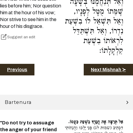
וְאַל תְּנַחֲמֶנּוּ בְּשָׁעָה
lies before him; Nor question
שֶׁמֵּתוֹ מֻטָּל לְפָנָיו,
him at the hour of his vow;
Nor strive to see him in the
וְאַל תִּשְׁאַל לוֹ בִשְׁעַת
hour of his disgrace.
נִדְרוֹ, וְאַל תִּשְׁתַּדֵּל
Suggest an edit
לִרְאוֹתוֹ בִשְׁעַת
קַלְקָלָתוֹ:
Previous
Next Mishnah ≻
Bartenura
אַל תְּרַצֶּה אֶת חֲבֵרְךָ בִשְׁעַת כַּעֲסוֹ.
"Do not try to assuage
דִּכְתִיב (שמות לג) פָּנַי יֵלֵכוּ וַהֲנִחוֹתִי
the anger of your friend