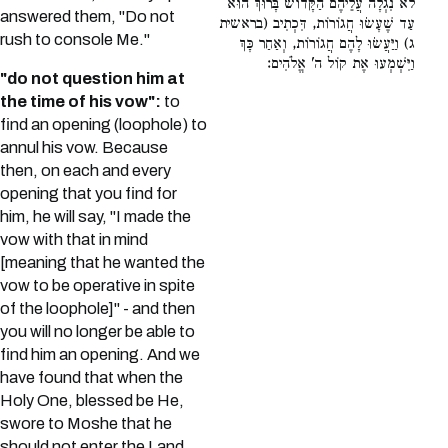
לֹא נִגְלָה עֲלֵיהֶם הַקָּדוֹשׁ בָּרוּךְ הוּא
answered them, "Do not
עַד שֶׁעָשׂוּ חֲגוֹרוֹת, דִּכְתִיב (בראשית
rush to console Me."
ג) וַיַּעֲשׂוּ לָהֶם חֲגוֹרוֹת, וְאַחַר כָּךְ
וַיִּשְׁמְעוּ אֶת קוֹל ה' אֱלֹהִים:
"do not question him at
the time of his vow":
to
find an opening (loophole) to
annul his vow. Because
then, on each and every
opening that you find for
him, he will say, "I made the
vow with that in mind
[meaning that he wanted the
vow to be operative in spite
of the loophole]" - and then
you will no longer be able to
find him an opening. And we
have found that when the
Holy One, blessed be He,
swore to Moshe that he
should not enter the Land,