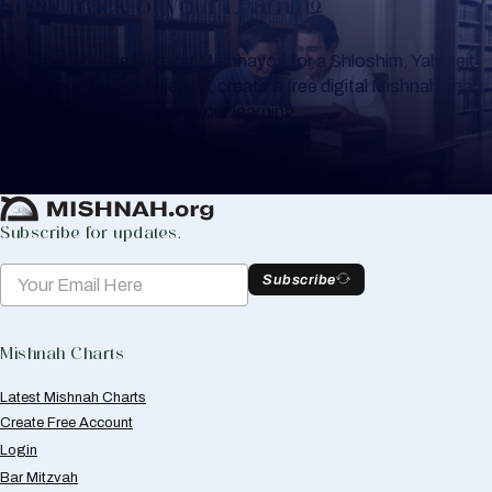
Keep Track of your Learning
Whether you are learning Mishnayos for a Shloshim, Yahrzeit
or for your own knowledge, create a free digital Mishnah chart
to help you keep track of your learning.
Create Mishnah Chart
Subscribe for updates.
Subscribe
Mishnah Charts
Latest Mishnah Charts
Create Free Account
Login
Bar Mitzvah