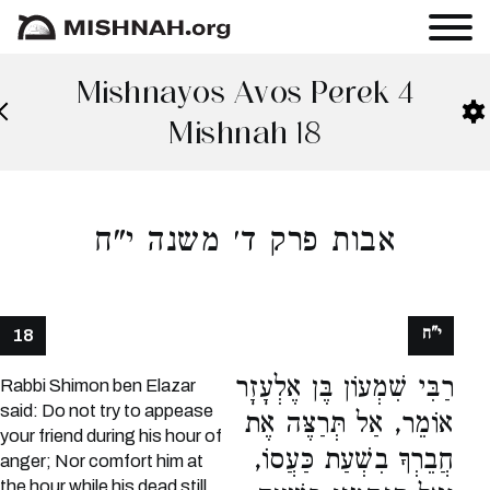
Mishnayos Avos Perek 4
Mishnah 18
אבות פרק ד׳ משנה י"ח
י"ח
18
רַבִּי שִׁמְעוֹן בֶּן אֶלְעָזָר
Rabbi Shimon ben Elazar
said: Do not try to appease
אוֹמֵר, אַל תְּרַצֶּה אֶת
your friend during his hour of
חֲבֵרְךָ בִשְׁעַת כַּעֲסוֹ,
anger; Nor comfort him at
the hour while his dead still