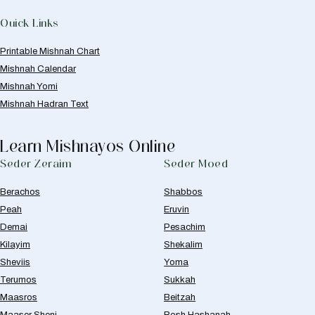
Quick Links
Printable Mishnah Chart
Mishnah Calendar
Mishnah Yomi
Mishnah Hadran Text
Learn Mishnayos Online
Seder Zeraim
Seder Moed
Berachos
Shabbos
Peah
Eruvin
Demai
Pesachim
Kilayim
Shekalim
Sheviis
Yoma
Terumos
Sukkah
Maasros
Beitzah
Maaser Sheni
Rosh Hashanah