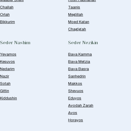
Challah
Taanis
Orlah
Megillah
Bikkurim
Moed Katan
Chagigah
Seder Nashim
Seder Nezikin
Yevamos
Bava Kamma
Kesuvos
Bava Metzia
Nedarim
Bava Basra
Nazir
Sanhedrin
Sotah
Makkos
Gittin
Shevuos
Kiddushin
Eduyos
Avodah Zarah
Avos
Horayos