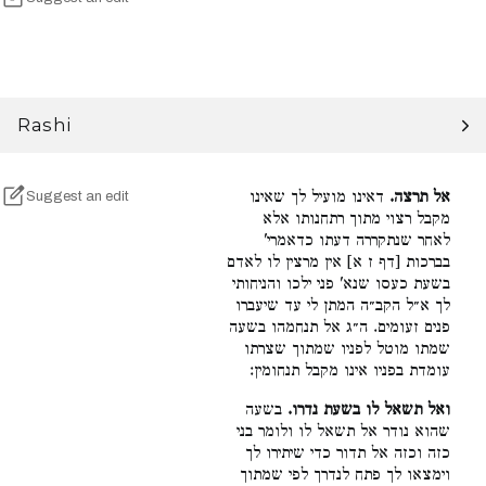
Rashi
אל תרצה.
דאינו מועיל לך שאינו
Suggest an edit
מקבל רצוי מתוך רתחנותו אלא
לאחר שנתקררה דעתו כדאמרי'
בברכות [דף ז א] אין מרצין לו לאדם
בשעת כעסו שנא' פני ילכו והניחותי
לך א״ל הקב״ה המתן לי עד שיעברו
פנים זעומים. ה״ג אל תנחמהו בשעה
שמתו מוטל לפניו שמתוך שצרתו
עומדת בפניו אינו מקבל תנחומין:
ואל תשאל לו בשעת נדרו.
בשעה
שהוא נודר אל תשאל לו ולומר בני
כזה וכזה אל תדור כדי שיתירו לך
וימצאו לך פתח לנדרך לפי שמתוך