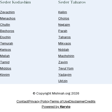
Seder Kodashim
Seder Taharos
Zevachim
Keilim
Menachos
Oholos
Chullin
Negaim
Bechoros
Parah
Eruchin
Taharos
Temurah
Mikvaos
Kerisos
Niddah
Meilah
Machshirin
Tamid
Zavim
Middos
Tevul Yom
Kinnim
Yadayim
Uktzin
© Copyright Mishnah.org 2026
Contact
Privacy Policy
Terms of Use
Disclaimer
Credits
Powered by
Kervio