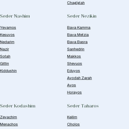
Chagigah
Seder Nashim
Seder Nezikin
Yevamos
Bava Kamma
Kesuvos
Bava Metzia
Nedarim
Bava Basra
Nazir
Sanhedrin
Sotah
Makkos
Gittin
Shevuos
Kiddushin
Eduyos
Avodah Zarah
Avos
Horayos
Seder Kodashim
Seder Taharos
Zevachim
Keilim
Menachos
Oholos