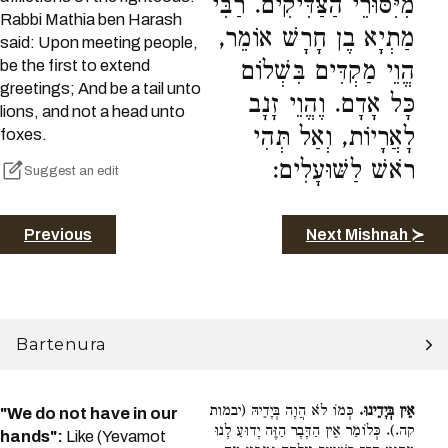
מִיִּסּוּרֵי הַצַּדִּיקִים. רַבִּי
Rabbi Mathia ben Harash
מַתְיָא בֶן חָרָשׁ אוֹמֵר,
said: Upon meeting people,
be the first to extend
הֱוֵי מַקְדִּים בִּשְׁלוֹם
greetings; And be a tail unto
כָּל אָדָם. וֶהֱוֵי זָנָב
lions, and not a head unto
לָאֲרָיוֹת, וְאַל תְּהִי
foxes.
רֹאשׁ לַשּׁוּעָלִים:
Suggest an edit
Previous
Next Mishnah ≻
Bartenura
אֵין בְּיָדֵינוּ.
כְּמוֹ לֹא הֲוָה בְּיָדֵיהּ (יבמות
"We do not have in our
קה.). כְּלוֹמַר אֵין הַדָּבָר הַזֶּה יָדוּעַ לָנוּ
hands":
Like (Yevamot