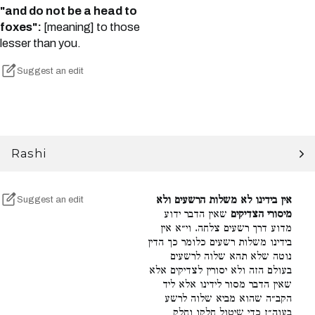
"and do not be a head to
foxes":
[meaning] to those
lesser than you.
Suggest an edit
Rashi
אין בידינו לא משלות הרשעים ולא
Suggest an edit
מיסורי הצדיקים
שאין הדבר ידוע
מדוע דרך רשעים צלחה. וי״א אין
בידינו משלות רשעים כלומר כך הדין
נוטה שלא תהא שלוה לרשעים
בעולם הזה ולא יסורין לצדיקים אלא
שאין הדבר מסור לידינו אלא ליד
הקב״ה שהוא מביא שלוה לרשע
בעוה״ז כדי שיטול חלקו וחלק