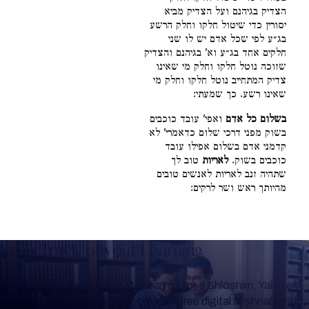
הצדיק בגיהנם ועל הצדיק מביא
יסורין כדי שיטול חלקו וחלק הרשע
בג״ע לפי שכל אדם יש לו שני
חלקים אחד בג״ע וא' בגיהנם והצדיק
שזוכה נוטל חלקו וחלק מי שאינו
צדיק המתחייב נוטל חלקו וחלק מי
שאינו רשע. כך שמעתי:
בשלום כל אדם
ואפי' עובד כוכבים
בשוק מפני דרכי שלום כדאמרי' לא
קדמני אדם בשלום אפילו עובד
כוכבים בשוק.
לאריות
טוב לך
שתהיה זנב לאריות לאנשים טובים
מהיותך ראש ושר לרקים:
Keep Track of your Learning
Whether you are learning Mishnayos for a Shloshim, Yahrzeit
or for your own knowledge, create a free digital Mishnah chart