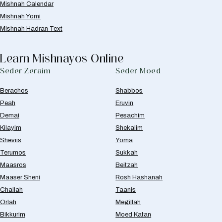
Mishnah Calendar
Mishnah Yomi
Mishnah Hadran Text
Learn Mishnayos Online
Seder Zeraim
Seder Moed
Berachos
Shabbos
Peah
Eruvin
Demai
Pesachim
Kilayim
Shekalim
Sheviis
Yoma
Terumos
Sukkah
Maasros
Beitzah
Maaser Sheni
Rosh Hashanah
Challah
Taanis
Orlah
Megillah
Bikkurim
Moed Katan