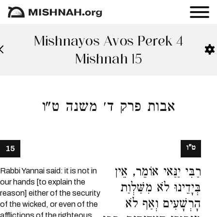
Mishnayos Avos Perek 4
Mishnah 15
אבות פרק ד׳ משנה ט"ו
ט"ו
15
רַבִּי יַנַּאי אוֹמֵר, אֵין
Rabbi Yannai said: it is not in
our hands [to explain the
בְּיָדֵינוּ לֹא מִשַּׁלְוַת
reason] either of the security
הָרְשָׁעִים וְאַף לֹא
of the wicked, or even of the
afflictions of the righteous.