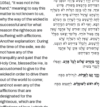
מַדּוּעַ דֶּרֶךְ רְשָׁעִים צָלֵחָה וּמִפְּנֵי מָה
105a), "it was not in his
הַצַּדִּיקִים מְדֻכָּאִים בְּיִסּוּרִין. פֵּרוּשׁ
hand;" meaning to say this
אַחֵר, אֵין לָנוּ בִּזְמַן הַגָּלוּת לֹא מִשַּׁלְוָה
matter is not known to us,
וְהַשְׁקֵט שֶׁרָגִיל הַקָּדוֹשׁ בָּרוּךְ הוּא
why the way of the wicked is
לָתֵת לָרְשָׁעִים כְּדֵי לְטָרְדָן מִן הָעוֹלָם
הַבָּא, וְאַף לֹא מִן הַיִּסּוּרִים הַמְיֻחָדִים
successful and for what
לַצַּדִּיקִים שֶׁהֵן יִסּוּרִים שֶׁל אַהֲבָה שֶׁאֵין
reason the righteous are
בָּהֵן בִּטּוּל תּוֹרָה. כְּלוֹמַר יָצָאנוּ מִכְּלָל
suffering with afflictions.
רְשָׁעִים, שֶׁאֵין לָנוּ הַשַּׁלְוָה שֶׁיֵּשׁ
Another explanation: During
לָרְשָׁעִים, וְלִכְלַל צַדִּיקִים לֹא הִגַּעְנוּ,
the time of the exile, we do
שֶׁהַיִּסּוּרִים שֶׁלָּנוּ אֵינָן שֶׁל אַהֲבָה
not have any of the
כְּיִסּוּרֵי הַצַּדִּיקִים:
tranquility and quiet that the
הֱוֵי מַקְדִּים שָׁלוֹם לְכָל אָדָם.
וַאֲפִלּוּ
Holy One, blessed be He, is
לְנָכְרִי בַּשּׁוּק:
accustomed to give to the
wicked in order to drive them
וֶהֱוֵי זָנָב לָאֲרָיוֹת.
לִגְדוֹלִים מִמְּךָ:
out of the world to come;
וְלֹא רֹאשׁ לַשּׁוּעָלִים.
לַקְּטַנִּים מִמְּךָ:
and not even any of the
afflictions that are
designated for the
righteous, which are the