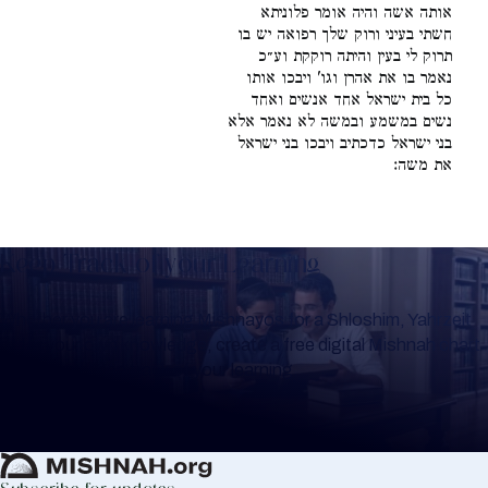
אותה אשה והיה אומר פלוניתא
חשתי בעיני ורוק שלך רפואה יש בו
תרוק לי בעין והיתה רוקקת וע״כ
נאמר בו את אהרן וגו' ויבכו אותו
כל בית ישראל אחד אנשים ואחד
נשים במשמע ובמשה לא נאמר אלא
בני ישראל כדכתיב ויבכו בני ישראל
את משה:
Keep Track of your Learning
Whether you are learning Mishnayos for a Shloshim, Yahrzeit
or for your own knowledge, create a free digital Mishnah chart
to help you keep track of your learning.
Create Mishnah Chart