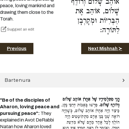
אוֹהֵב שָׁלוֹם וְרוֹדֵף
peace, loving mankind and
שָׁלוֹם, אוֹהֵב אֶת
drawing them close to the
Torah.
הַבְּרִיּוֹת וּמְקָרְבָן
לַתּוֹרָה:
Suggest an edit
Previous
Next Mishnah ≻
Bartenura
הֱוֵי מִתַּלְמִידָיו שֶׁל אַהֲרֹן אוֹהֵב שָׁלוֹם
"Be of the disciples of
וְרוֹדֵף שָׁלוֹם.
פֵּרְשׁוּ בְּאָבוֹת דְּרַבִּי נָתָן,
Aharon, loving peace and
כֵּיצַד הָיָה אַהֲרֹן אוֹהֵב שָׁלוֹם, כְּשֶׁהָיָה
pursuing peace":
They
רוֹאֶה שְׁנֵי בְּנֵי אָדָם מִתְקוֹטְטִים הָיָה
explained in Avot DeRabbi
הוֹלֵךְ לְכָל אֶחָד מֵהֶם שֶׁלֹּא מִדַּעַת
Natan how Aharon loved
חֲבֵרוֹ, וְאוֹמֵר לוֹ רְאֵה חֲבֵרְךָ אֵיךְ הוּא