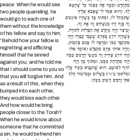
peace: When he would see
מִתְחָרֵט וּמַכֶּה אֶת עַצְמוֹ עַל שֶׁחָטָא
לְךָ, וְהוּא אָמַר לִי שֶׁאָבֹא אֵלֶיךָ
two people quarreling, he
שֶׁתִּמְחַל לוֹ, וּמִתּוֹךְ כָּךְ כְּשֶׁהָיוּ פּוֹגְעִים
would go to each one of
זֶה בָּזֶה הָיוּ מְנַשְּׁקִים זֶה אֶת זֶה.
them without the knowledge
וְכֵיצַד הָיָה מְקָרֵב אֶת הַבְּרִיּוֹת לַתּוֹרָה,
of his fellow and say to him,
כְּשֶׁהָיָה יוֹדֵעַ בְּאָדָם שֶׁעָבַר עֲבֵרָה הָיָה
“Behold how your fellow is
מִתְחַבֵּר עִמּוֹ וּמַרְאֶה לוֹ פָּנִים צְהֻבּוֹת,
regretting and afflicting
וְהָיָה אוֹתוֹ אָדָם מִתְבַּיֵּשׁ וְאוֹמֵר אִלּוּ
himself that he sinned
הָיָה יוֹדֵעַ צַדִּיק זֶה מַעֲשַׂי הָרָעִים כַּמָּה
הָיָה מִתְרַחֵק מִמֶּנִּי, וּמִתּוֹךְ כָּךְ הָיָה
against you; and he told me
חוֹזֵר לַמּוּטָב. הוּא שֶׁהַנָּבִיא מֵעִיד עָלָיו
that I should come to you so
(מלאכי ב׳:ו׳) בְּשָׁלוֹם וּבְמִישׁוֹר הָלַךְ
that you will forgive him. And
אִתִּי וְרַבִּים הֵשִׁיב מֵעָוֹן:
as a result of this, when they
bumped into each other,
they would kiss each other.
And how would he bring
people closer to the Torah?
When he would know about
someone that he committed
a sin, he would befriend him