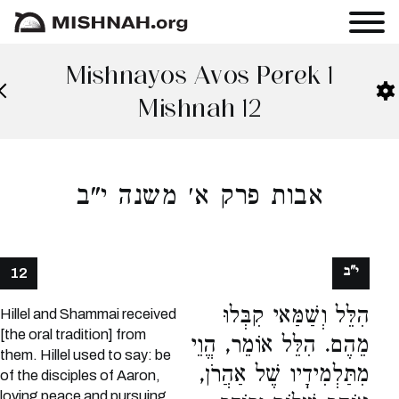
Mishnayos Avos Perek 1
Mishnah 12
אבות פרק א׳ משנה י"ב
י"ב
12
הִלֵּל וְשַׁמַּאי קִבְּלוּ
Hillel and Shammai received
[the oral tradition] from
מֵהֶם. הִלֵּל אוֹמֵר, הֱוֵי
them. Hillel used to say: be
מִתַּלְמִידָיו שֶׁל אַהֲרֹן,
of the disciples of Aaron,
loving peace and pursuing