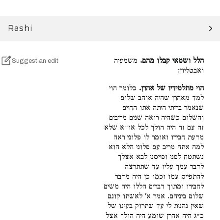
Rashi
הלל ושמאי קבלו מהם.
משמעיה
Suggest an edit
ואבטליון:
הוי מתלמידיו של אהרן.
כלומר הוי
למד מאהרן שהיה אוהב שלום
שנאמר בריתי היתה אתו החיים
והשלום כשהיה רואה שנים מריבים
זה עם זה היה הולך לכל או׳׳א שלא
מדעת חבירו ואומר לו פלוני ראה
למה אתה מריב עם פלוני הלא הוא
נשתטח לפני ופייסני לבא אצלך
לדבר עמך עליו עד שתתרצה
להתפייס עמו וכמו כן היה מדבר
לחבירו ומתוך דברים הללו היה משים
שלום ביניהם. אמר א' לאשתו קונם
שאין נהנית לי עד שתרוק בעינו של
כ״ג היה אהרן שומע היה הולך אצל