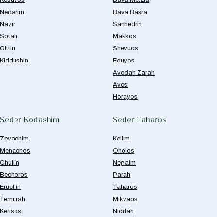
Nedarim
Bava Basra
Nazir
Sanhedrin
Sotah
Makkos
Gittin
Shevuos
Kiddushin
Eduyos
Avodah Zarah
Avos
Horayos
Seder Kodashim
Seder Taharos
Zevachim
Keilim
Menachos
Oholos
Chullin
Negaim
Bechoros
Parah
Eruchin
Taharos
Temurah
Mikvaos
Kerisos
Niddah