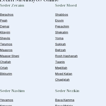
Seder Zeraim
Seder Moed
Berachos
Shabbos
Peah
Eruvin
Demai
Pesachim
Kilayim
Shekalim
Sheviis
Yoma
Terumos
Sukkah
Maasros
Beitzah
Maaser Sheni
Rosh Hashanah
Challah
Taanis
Orlah
Megillah
Bikkurim
Moed Katan
Chagigah
Seder Nashim
Seder Nezikin
Yevamos
Bava Kamma
Kesuvos
Bava Metzia