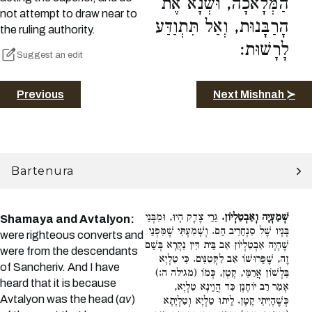
הַמְּלָאכָה, וּשְׂנָא אֶת
not attempt to draw near to
הָרַבָּנוּת, וְאַל תִּתְוַדַּע
the ruling authority.
לָרָשׁוּת:
Suggest an edit
Previous
Next Mishnah ≻
Bartenura
שְׁמַעְיָה וְאַבְטַלְיוֹן.
גֵּרֵי צֶדֶק הָיוּ, וּמִבְּנֵי
Shamaya and Avtalyon:
בָּנָיו שֶׁל סַנְחֵרִיב הֵם. וְשָׁמַעְתִּי שֶׁמִּפְּנֵי
were righteous converts and
שֶׁהָיָה אַבְטַלְיוֹן אַב בֵּית דִּין נִקְרָא בְּשֵׁם
were from the descendants
זֶה, שֶׁפֵּרוּשׁוֹ אַב לַקְּטַנִּים. כִּי טַלְיָא
of Sancheriv. And I have
בִּלְשׁוֹן אֲרַמִּי, קָטָן, כְּמוֹ (מגילה ה:)
heard that it is because
אָמַר רַב יוֹחָנָן כַּד הֲוֵינָא טַלְיָא,
Avtalyon was the head (
av
)
כְּשֶׁהָיִיתִי קָטָן. לֵיתוּ טַלְיָא וְטַלְיָתָא