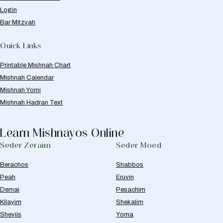
Login
Bar Mitzvah
Quick Links
Printable Mishnah Chart
Mishnah Calendar
Mishnah Yomi
Mishnah Hadran Text
Learn Mishnayos Online
Seder Zeraim
Seder Moed
Berachos
Shabbos
Peah
Eruvin
Demai
Pesachim
Kilayim
Shekalim
Sheviis
Yoma