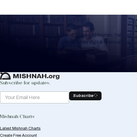
Keep Track of your Learning
Whether you are learning Mishnayos for a Shloshim, Yahrzeit
or for your own knowledge, create a free digital Mishnah chart
to help you keep track of your learning.
Create Mishnah Chart
Subscribe for updates.
Subscribe
Mishnah Charts
Latest Mishnah Charts
Create Free Account