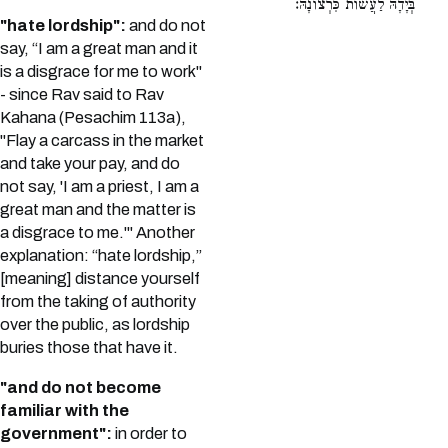
בְּיָדָהּ לַעֲשׂוֹת כִּרְצוֹנָהּ:
"hate lordship":
and do not
say, “I am a great man and it
is a disgrace for me to work"
- since Rav said to Rav
Kahana (Pesachim 113a),
"Flay a carcass in the market
and take your pay, and do
not say, 'I am a priest, I am a
great man and the matter is
a disgrace to me.'" Another
explanation: “hate lordship,”
[meaning] distance yourself
from the taking of authority
over the public, as lordship
buries those that have it.
"and do not become
familiar with the
government":
in order to