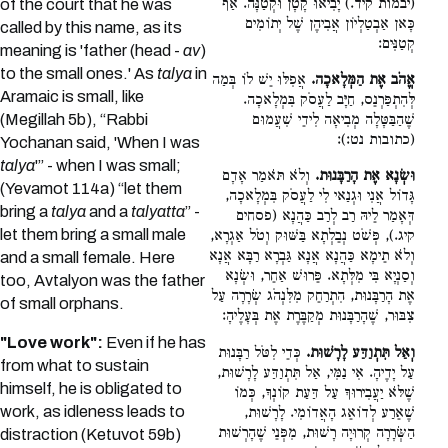
(יבמות קיד.) יָבִיאוּ קָטָן וּקְטַנָּה. אַף
of the court that he was
כָּאן אַבְטַלְיוֹן אֲבִיהֶן שֶׁל יְתוֹמִים
called by this name, as its
קְטַנִּים:
meaning is 'father (head -
av
)
to the small ones.' As
talya
in
אֱהֹב אֶת הַמְּלָאכָה.
אֲפִלּוּ יֵשׁ לוֹ בְּמַה
Aramaic is small, like
לְּהִתְפַּרְנֵס, חַיָּב לַעֲסֹק בִּמְלָאכָה.
(Megillah 5b), “Rabbi
שֶׁהַבַּטָּלָה מְבִיאָה לִידֵי שִׁעֲמוּם
(כתובות נט:):
Yochanan said, 'When I was
talya
'” - when I was small;
וּשְׂנָא אֶת הָרַבָּנוּת.
וְלֹא תֹּאמַר אָדָם
(Yevamot 114a) “let them
גָּדוֹל אֲנִי וּגְנַאי לִי לַעֲסֹק בִּמְלָאכָה,
bring a
talya
and a
talyatta
” -
דְּאָמַר לֵיהּ רַב לְרַב כַּהֲנָא (פסחים
let them bring a small male
קיג.), פְּשֹׁט נְבֵלְתָא בַּשּׁוּק וְטֹל אַגְרָא,
וְלֹא תֵימָא כַּהֲנָא אֲנָא גַּבְרָא רַבָּא אֲנָא
and a small female. Here
וְסַנְיָא בִּי מִלְּתָא. פֵּרוּשׁ אַחֵר, וּשְׂנָא
too, Avtalyon was the father
אֶת הָרַבָּנוּת, הִתְרַחֵק מִלִּנְהֹג שְׂרָרָה עַל
of small orphans.
צִבּוּר, שֶׁהָרַבָּנוּת מְקַבֶּרֶת אֶת בְּעָלֶיהָ:
"Love work":
Even if he has
וְאַל תִּתְוַדַּע לָרָשׁוּת.
כְּדֵי לִטֹּל רַבָּנוּת
from what to sustain
עַל יָדֶיהָ. אִי נַמִּי, אַל תִּתְוַדַּע לָרָשׁוּת,
himself, he is obligated to
שֶׁלֹּא יַעֲבִירוּךָ עַל דַּעַת קוֹנְךָ, כְּמוֹ
work, as idleness leads to
שֶׁאֵרַע לְדוֹאֵג הָאֲדוֹמִי. לָרָשׁוּת,
הַשְּׂרָרָה קְרוּיָה רָשׁוּת, מִפְּנֵי שֶׁהָרְשׁוּת
distraction (Ketuvot 59b)