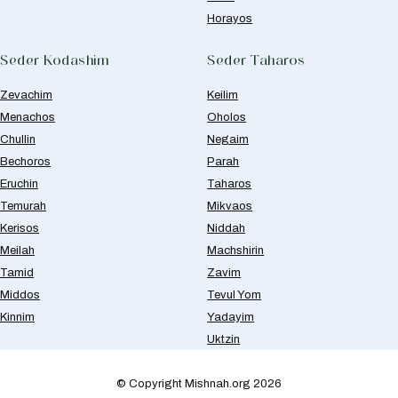
Horayos
Seder Kodashim
Seder Taharos
Zevachim
Keilim
Menachos
Oholos
Chullin
Negaim
Bechoros
Parah
Eruchin
Taharos
Temurah
Mikvaos
Kerisos
Niddah
Meilah
Machshirin
Tamid
Zavim
Middos
Tevul Yom
Kinnim
Yadayim
Uktzin
© Copyright Mishnah.org 2026