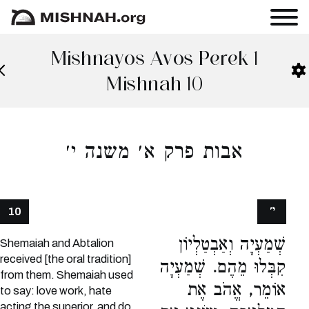
Mishnayos Avos Perek 1
Mishnah 10
אבות פרק א׳ משנה י׳
י׳
10
שְׁמַעְיָה וְאַבְטַלְיוֹן
Shemaiah and Abtalion
received [the oral tradition]
קִבְּלוּ מֵהֶם. שְׁמַעְיָה
from them. Shemaiah used
אוֹמֵר, אֱהֹב אֶת
to say: love work, hate
acting the superior, and do