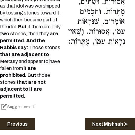
אֲסוּרוֹת. וּשְׁתַּיִם,
as that idol was worshipped
מֻתָּרוֹת. וַחֲכָמִים
by tossing stones toward it,
which then became part of
אוֹמְרִים, שֶׁנִּרְאוֹת
the idol.
But
if there are only
עִמּוֹ, אֲסוּרוֹת. וְשֶׁאֵין
two
stones, then they
are
נִרְאוֹת עִמּוֹ, מֻתָּרוֹת:
permitted. And the
Rabbis say:
Those stones
that are adjacent to
Mercury and appear to have
fallen from it
are
prohibited. But
those
stones
that are not
adjacent to it are
permitted.
Suggest an edit
Previous
Next Mishnah ≻