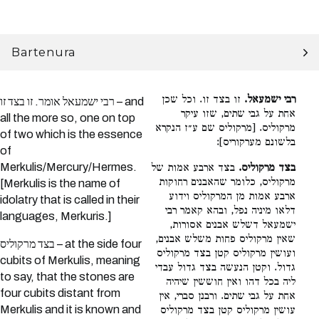
Bartenura
רבי ישמעאל.
זו בצד זו. וכל שכן
רבי ישמעאל אומר. זו בצד זו – and
אחת על גבי שתים, שזו עיקר
all the more so, one on top
מרקוליס. [מרקוליס שם ע״ז הנקרא
of two which is the essence
בלשונם מערקוריס]:
of
Merkulis/Mercury/Hermes.
בצד מרקוליס.
בצד ארבע אמות של
מרקוליס, כלומר שהאבנים רחוקות
[Merkulis is the name of
ארבע אמות מן המרקוליס וידוע
idolatry that is called in their
דלאו מיניה נפל, ובהא קאמר רבי
languages, Merkuris.]
ישמעאל דשלש אבנים אסורות,
שאין מרקוליס פחות משלש אבנים,
בצד מרקוליס – at the side four
ועושין מרקוליס קטן בצד מרקוליס
cubits of Merkulis, meaning
גדול. וקטן הנעשה בצד גדול עבדי
to say, that the stones are
ליה בכל דהו ואין חוששין שיהיה
four cubits distant from
אחת על גבי שתים. ורבנן סברי, אין
Merkulis and it is known and
עושין מרקוליס קטן בצד מרקוליס