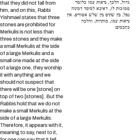
גדול, הלכך, נראות עמו כלומר
that they did not fall from
סמוכות לו, דאיכא למימר דמיניה
him, and on this, Rabbi
נפל, בין שתים בין שלש אסורים. אין
Yishmael states that three
נראות עמו, מותרות. והלכה
stones are prohibited for
כחכמים:
Merkulis is not less than
three stones and they make
a small Merkulis at the side
of a large Merkulis and a
small one made at the side
of a large one, they worship
it with anything and we
should not suspect that
there will be one [stone] on
top of two [stones]. But the
Rabbis hold that we do not
make a small Merkulis at the
side of a large Merkulis.
Therefore, it appears with it,
meaning to say, next to it,
for one can say that it fell