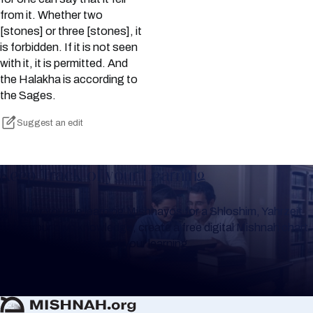
from it. Whether two
[stones] or three [stones], it
is forbidden. If it is not seen
with it, it is permitted. And
the Halakha is according to
the Sages.
Suggest an edit
Keep Track of your Learning
Whether you are learning Mishnayos for a Shloshim, Yahrzeit
or for your own knowledge, create a free digital Mishnah chart
to help you keep track of your learning.
Create Mishnah Chart