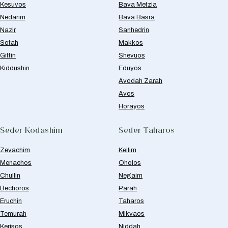
Kesuvos
Bava Metzia
Nedarim
Bava Basra
Nazir
Sanhedrin
Sotah
Makkos
Gittin
Shevuos
Kiddushin
Eduyos
Avodah Zarah
Avos
Horayos
Seder Kodashim
Seder Taharos
Zevachim
Keilim
Menachos
Oholos
Chullin
Negaim
Bechoros
Parah
Eruchin
Taharos
Temurah
Mikvaos
Kerisos
Niddah