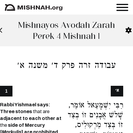
Mishnayos Avodah Zarah
Perek 4 Mishnah 1
עבודה זרה פרק ד׳ משנה א׳
א׳
1
רַבִּי יִשְׁמָעֵאל אוֹמֵר,
Rabbi Yishmael says:
Three stones
that are
שָׁלשׁ אֲבָנִים זוֹ בְצַד
adjacent to each other at
זוֹ בְּצַד מַרְקוּלִיס,
the
side of Mercury
[
Markulis
] are prohibited,