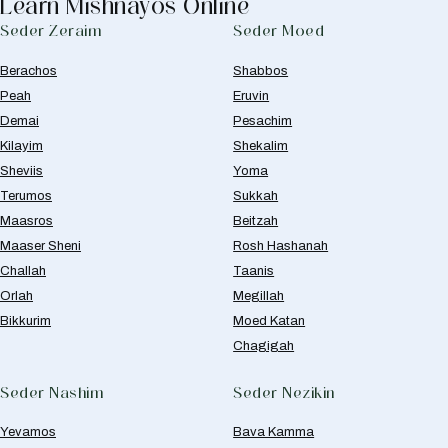
Learn Mishnayos Online
Seder Zeraim
Seder Moed
Berachos
Shabbos
Peah
Eruvin
Demai
Pesachim
Kilayim
Shekalim
Sheviis
Yoma
Terumos
Sukkah
Maasros
Beitzah
Maaser Sheni
Rosh Hashanah
Challah
Taanis
Orlah
Megillah
Bikkurim
Moed Katan
Chagigah
Seder Nashim
Seder Nezikin
Yevamos
Bava Kamma